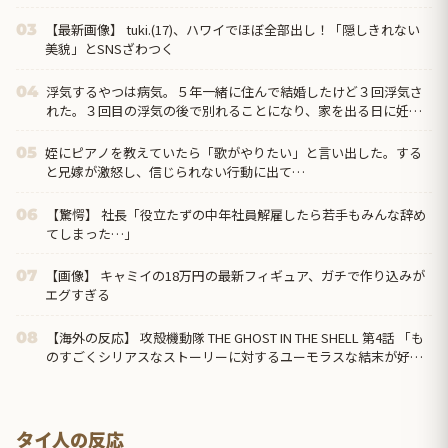
【最新画像】 tuki.(17)、ハワイでほぼ全部出し！「隠しきれない
03
美貌」とSNSざわつく
浮気するやつは病気。５年一緒に住んで結婚したけど３回浮気さ
04
れた。３回目の浮気の後で別れることになり、家を出る日に妊娠
三ヶ月が判明して再構築したが…
姪にピアノを教えていたら「歌がやりたい」と言い出した。する
05
と兄嫁が激怒し、信じられない行動に出て…
【驚愕】 社長「役立たずの中年社員解雇したら若手もみんな辞め
06
てしまった…」
【画像】 キャミイの18万円の最新フィギュア、ガチで作り込みが
07
エグすぎる
【海外の反応】 攻殻機動隊 THE GHOST IN THE SHELL 第4話 「も
08
のすごくシリアスなストーリーに対するユーモラスな結末が好
き」
タイ人の反応