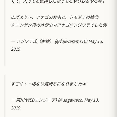
くて、入ってる気持ちになってるやつおるやろ😢」
広げよう〜、アナゴのお宅と、トモダチの輪😉
※ニンゲン界の外側のマアナゴ@フジワラでした😢
— フジワラ氏（本物） (@fujiwarams10)
May 13,
2019
すごく・・切ない気持ちになりましたｗ
— 茶川(WEBエンジニア) (@sagawacc)
May 13,
2019