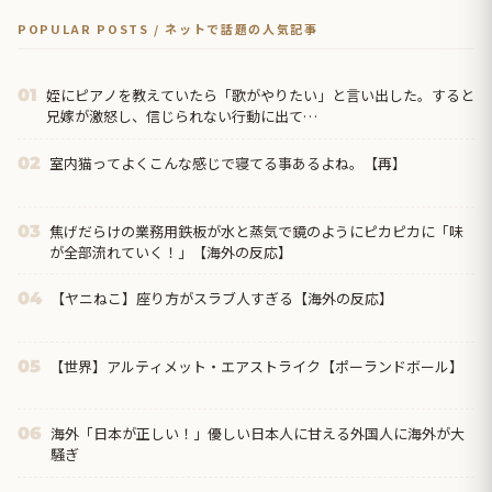
POPULAR POSTS / ネットで話題の人気記事
姪にピアノを教えていたら「歌がやりたい」と言い出した。すると
01
兄嫁が激怒し、信じられない行動に出て…
室内猫ってよくこんな感じで寝てる事あるよね。【再】
02
焦げだらけの業務用鉄板が水と蒸気で鏡のようにピカピカに「味
03
が全部流れていく！」【海外の反応】
【ヤニねこ】座り方がスラブ人すぎる【海外の反応】
04
【世界】アルティメット・エアストライク【ポーランドボール】
05
海外「日本が正しい！」優しい日本人に甘える外国人に海外が大
06
騒ぎ