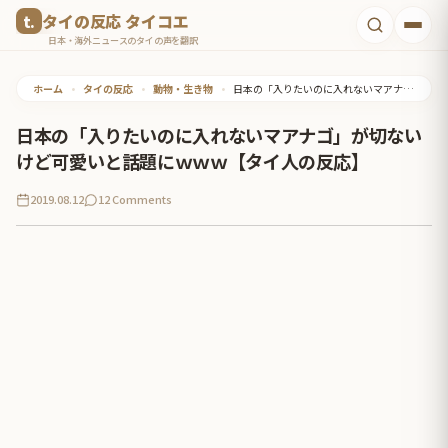
コ
タイの反応 タイコエ
ン
日本・海外ニュースのタイの声を翻訳
テ
ホーム
•
タイの反応
•
動物・生き物
•
日本の「入りたいのに入れないマアナゴ」が切ないけど可愛いと話題にｗｗｗ【タイ人の反応】
ン
ツ
日本の「入りたいのに入れないマアナゴ」が切ない
へ
けど可愛いと話題にｗｗｗ【タイ人の反応】
ス
2019.08.12
12 Comments
キ
ッ
プ