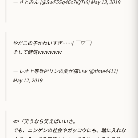
— さとみん (@SwF5Sq46c7iQTl6)
May 13, 2019
やだこの子かわいすぎ……( ￣▽￣)
そして健気wwwwww
— レオ上等兵＠リンの愛が痛いw (@time4411)
May 12, 2019
🐟「笑うなら笑えばいいさ。
でも、ニンゲンの社会やガッコウにも、輪に入れな