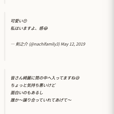
可愛い😍
私はいますよ、感😂
— 剣之介 (@nachifamily3)
May 12, 2019
皆さん綺麗に筒の中へ入ってますね😅
ちょっと気持ち悪いけど
面白いのもあるし
誰か〜譲り合っていれてあげて〜