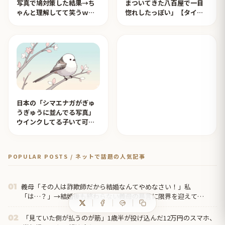
写真で鳩対策した結果→ち
まついてきた八百屋で一目
ゃんと理解してて笑うｗｗ
惚れしたっぽい」【タイ人
ｗ【タイ人の反応】
の反応】
日本の「シマエナガがぎゅ
うぎゅうに並んでる写真」
ウインクしてる子いて可愛
すぎる！【タイ人の反応】
POPULAR POSTS / ネットで話題の人気記事
義母「その人は詐欺師だから結婚なんてやめなさい！」私
01
「は…？」→結婚後も終わらない義母の暴言に限界を迎えて…
「見ていた側が払うのが筋」1歳半が投げ込んだ12万円のスマホ、
02