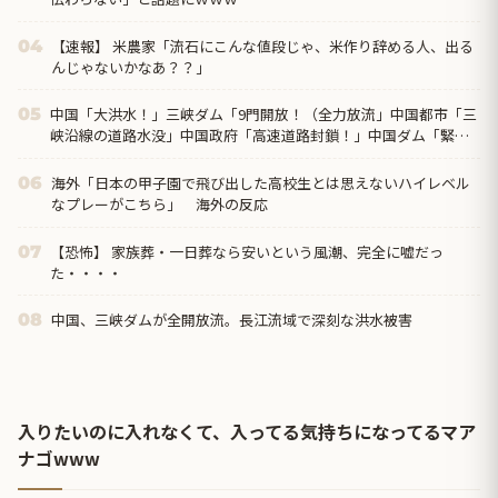
【速報】 米農家「流石にこんな値段じゃ、米作り辞める人、出る
04
んじゃないかなあ？？」
中国「大洪水！」三峡ダム「9門開放！（全力放流」中国都市「三
05
峡沿線の道路水没」中国政府「高速道路封鎖！」中国ダム「緊急
放流に合わせて開門（土砂崩れ発生」→
海外「日本の甲子園で飛び出した高校生とは思えないハイレベル
06
なプレーがこちら」 海外の反応
【恐怖】 家族葬・一日葬なら安いという風潮、完全に嘘だっ
07
た・・・・
中国、三峡ダムが全開放流。長江流域で深刻な洪水被害
08
入りたいのに入れなくて、入ってる気持ちになってるマア
ナゴwww