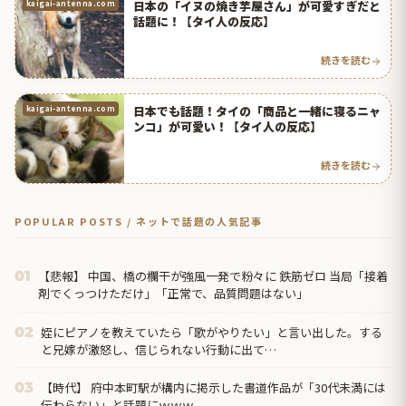
日本の「イヌの焼き芋屋さん」が可愛すぎだと
kaigai-antenna.com
話題に！【タイ人の反応】
続きを読む
日本でも話題！タイの「商品と一緒に寝るニャ
kaigai-antenna.com
ンコ」が可愛い！【タイ人の反応】
続きを読む
POPULAR POSTS / ネットで話題の人気記事
【悲報】 中国、橋の欄干が強風一発で粉々に 鉄筋ゼロ 当局「接着
01
剤でくっつけただけ」「正常で、品質問題はない」
姪にピアノを教えていたら「歌がやりたい」と言い出した。する
02
と兄嫁が激怒し、信じられない行動に出て…
【時代】 府中本町駅が構内に掲示した書道作品が「30代未満には
03
伝わらない」と話題にｗｗｗ