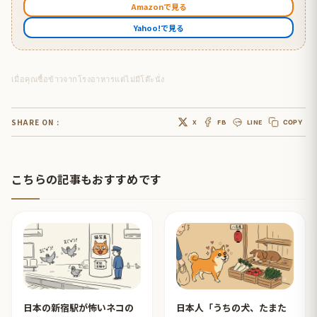
Amazonで見る
Yahoo!で見る
เมื่อคุณซื้อข้าวจากโรงอาหารแต่ไม่มีโต๊ะนั่ง
SHARE ON :
X
FB
LINE
COPY
こちらの記事もおすすめです
日本の新宿駅が怖いネコの
日本人「うちの犬、たまた