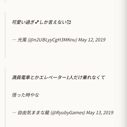
可愛い過ぎ💕しか言えない🥰
— 光風 (@n2UBLyyCgH3MKnu)
May 12, 2019
満員電車とかエレベーター1人だけ乗れなくて
悟った時やな
— 自由気ままな龍 (@RyubyGames)
May 13, 2019