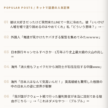
POPULAR POSTS / ネットで話題の人気記事
彼は大好きだったけど突然来たLINEで一気に冷めた。彼「いいかげ
01
ん嘘を嘘で塗り固めるのはやめてくれ」私「どういう意味？」→
すると…
外国人「俺達が見かけたヤバすぎる髪型を集めてみたｗｗｗｗ」
02
日本旅行キャンセルすべきか…1万年ぶり史上最大級の火山の兆し
03
＝
海外「消火栓もフェイクだから消防士が右往左往する中国www」
04
海外「日本人はなんて気高いんだ！」 英高級紙も驚愕した極限の
05
中の日本人の姿に世界が衝撃
「我が国がクウェート戦で行った審判買収が本当に深刻である理
06
由がこちら…」→「これはダメなやつ…（ブルブル」＝