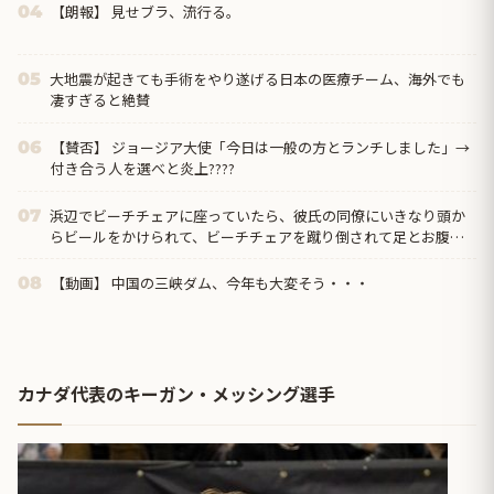
【朗報】 見せブラ、流行る。
04
大地震が起きても手術をやり遂げる日本の医療チーム、海外でも
05
凄すぎると絶賛
【賛否】 ジョージア大使「今日は一般の方とランチしました」→
06
付き合う人を選べと炎上????
浜辺でビーチチェアに座っていたら、彼氏の同僚にいきなり頭か
07
らビールをかけられて、ビーチチェアを蹴り倒されて足とお腹を
蹴られた。彼氏「あいつは悪い奴じゃないから」←は？
【動画】 中国の三峡ダム、今年も大変そう・・・
08
カナダ代表のキーガン・メッシング選手