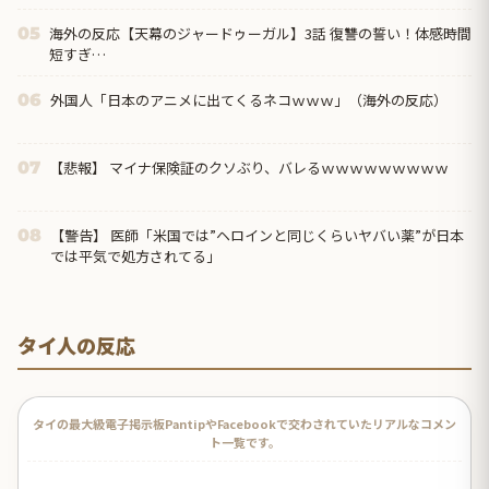
蹴られた。彼氏「あいつは悪い奴じゃないから」←は？
海外の反応【天幕のジャードゥーガル】3話 復讐の誓い！体感時間
05
短すぎ…
外国人「日本のアニメに出てくるネコｗｗｗ」（海外の反応）
06
【悲報】 マイナ保険証のクソぶり、バレるｗｗｗｗｗｗｗｗｗ
07
【警告】 医師「米国では”ヘロインと同じくらいヤバい薬”が日本
08
では平気で処方されてる」
タイ人の反応
タイの最大級電子掲示板PantipやFacebookで交わされていたリアルなコメン
ト一覧です。