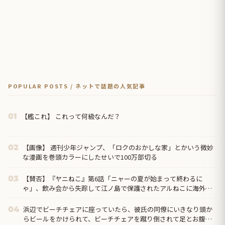
POPULAR POSTS / ネットで話題の人気記事
【艦これ】 これって何級なんだ？
01
【画像】 週刊少年ジャンプ、「ロクのおかしな家」とかいう微妙
02
な漫画を巻頭カラーにしたせいで100万部切る
【賛否】『ヤニねこ』第6話「ニャーの夏が始まって終わるに
03
ゃ」、飲み会から失踪して江ノ島で保護されたアルねこに海外ざ
わつく「今週はトイレネタが一個も無かったよな？ まともな回だ
ぞ、夢か？」
浜辺でビーチチェアに座っていたら、彼氏の同僚にいきなり頭か
04
らビールをかけられて、ビーチチェアを蹴り倒されて足とお腹を