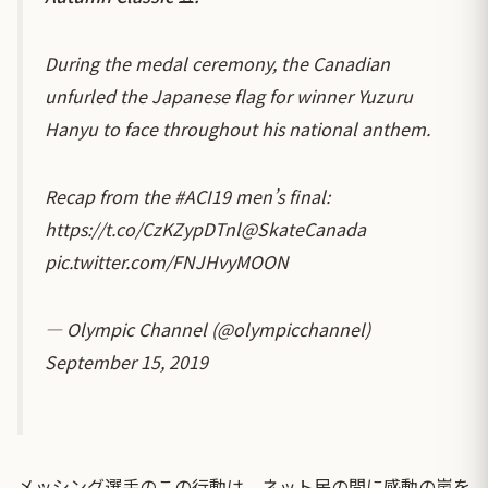
During the medal ceremony, the Canadian
unfurled the Japanese flag for winner Yuzuru
Hanyu to face throughout his national anthem.
Recap from the
#ACI19
men’s final:
https://t.co/CzKZypDTnl
@SkateCanada
pic.twitter.com/FNJHvyMOON
— Olympic Channel (@olympicchannel)
September 15, 2019
メッシング選手のこの行動は、ネット民の間に感動の嵐を