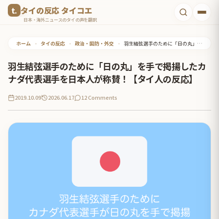
コ
タイの反応 タイコエ
ン
日本・海外ニュースのタイの声を翻訳
テ
ホーム
•
タイの反応
•
政治・国防・外交
•
羽生結弦選手のために「日の丸」を手で掲揚したカナダ代表選手を日本人が称賛！【タイ人の反応】
ン
ツ
羽生結弦選手のために「日の丸」を手で掲揚したカ
へ
ナダ代表選手を日本人が称賛！【タイ人の反応】
ス
2019.10.09
2026.06.17
12 Comments
キ
ッ
プ