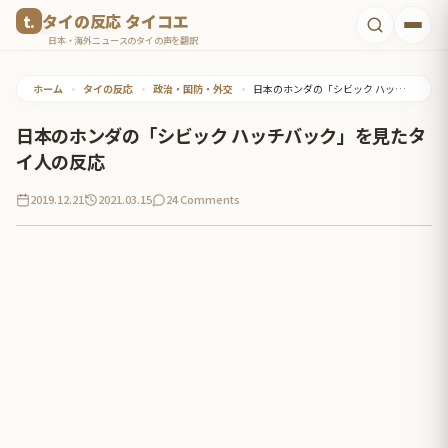
コ
タイの反応 タイコエ
ン
日本・海外ニュースのタイの声を翻訳
テ
ホーム
•
タイの反応
•
政治・国防・外交
•
日本のホンダの「シビック ハッチバック」を見たタイ人の反応
ン
ツ
日本のホンダの「シビック ハッチバック」を見たタ
へ
イ人の反応
ス
2019.12.21
2021.03.15
24 Comments
キ
ッ
プ