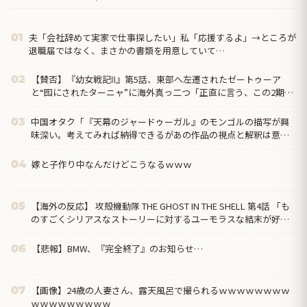
夫「会社辞めて実家で仕事探したい」私「応援するよ」→ところが
01
退職届ではなく、まさかの書類を用意していて…
【賛否】『幼女戦記Ⅱ』第5話、東部へ左遷されたゼートゥーア
02
と“囮にされたターニャ”に海外真っ二つ「正直に言う、この2期は
1期ほど好きじゃない」ラストでヴァイス被弾
中国オタク「『天幕のジャードゥーガル』のモンゴルの描写が興
03
味深い。考えてみれば納得できるがあの作品の視点と解釈は意外
だった」
嫁と子作り中なんだけどこうなるｗｗｗ
04
【海外の反応】 攻殻機動隊 THE GHOST IN THE SHELL 第4話 「も
05
のすごくシリアスなストーリーに対するユーモラスな結末が好
き」
【悲報】BMW、『完全終了』のお知らせ…
06
【画像】24歳の人妻さん、露天風呂で撮られるｗｗｗｗｗｗｗｗ
07
ｗｗｗｗｗｗｗｗｗ