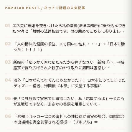
POPULAR POSTS / ネットで話題の人気記事
エネ夫に離婚を突きつけたら私の職場(法律事務所)に乗り込んでき
01
た 堂々と「離婚の法律相談です。母の薦めでこちらに参りまし
た」と言っているが、この事務所は…
「人の精神的健康の順位、18ヵ国中17位に・・・」→「日本に勝
02
った！！！！！」
新婦母「せっかく習わせたんだから弾きなさい」新婦「…」→披
03
露宴で繰り広げられた親子のやり取りに周囲は困惑し…
海外「日本なんて行くんじゃなかった…」 日本を知ってしまった
04
ディズニー信者、帰国後『本家』に失望する事態に
夫「会社辞めて実家で仕事探したい」私「応援するよ」→ところ
05
が退職届ではなく、まさかの書類を用意していて…
「悲報：サッカー協会の審判への性接待が事実の場合、国際試合
06
の出場権を完全剥奪される模様…（ブルブル」＝