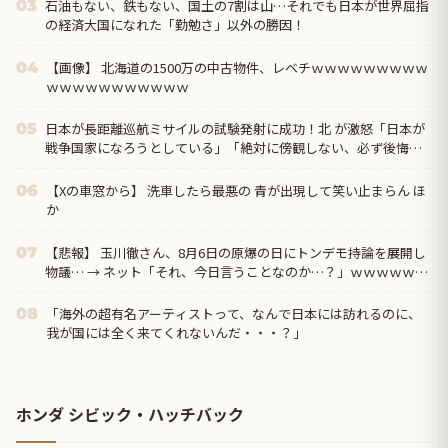
石油もない、鉄もない、国土の7割は山…それでも日本が世界屈指
03
の経済大国になれた「勤勉さ」以外の勝因！
【画像】 北海道の1500万の中古物件、レベチｗｗｗｗｗｗｗｗｗ
04
ｗｗｗｗｗｗｗｗｗｗｗ
日本が長距離巡航ミサイルの試験発射に成功！北 が激怒「日本が
05
戦争国家になろうとしている」「絶対に傍観しない、必ず後悔さ
せる」
【Xの車窓から】 洗車したら最悪の 青が出現して笑い止まらん ほ
06
か
【悲報】 玉川徹さん、8月6日の原爆の日にトンデモ持論を展開し
07
物議… → ネット「それ、今日言うことなのか…？」ｗｗｗｗｗｗ
ｗｗｗｗｗｗｗ
「海外の超有名アーティストって、なんで日本には訪れるのに、
08
我が国には全く来てくれないんだ・・・？」
ホンダ シビック・ハッチバック