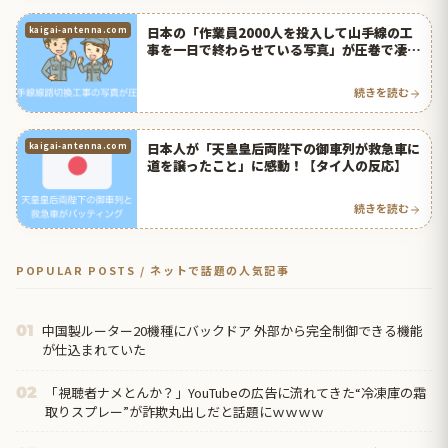
日本の「作業員2000人を投入して山手線の工
kaigai-antenna.com
事を一日で終わらせている写真」が圧巻で凄す
ぎる！【タイ人の反応】
続きを読む
日本人が「天皇皇后両陛下の御車列が救急車に
kaigai-antenna.com
道を譲ったこと」に感動！【タイ人の反応】
続きを読む
POPULAR POSTS / ネットで話題の人気記事
中国製ルーター20機種にバックドア 外部から完全制御できる機能
01
が仕込まれていた
「視聴者ナメとんか？」YouTubeの広告に流れてきた“冷凍庫の霜
02
取りスプレー”が詐欺丸出しだと話題にｗｗｗｗ