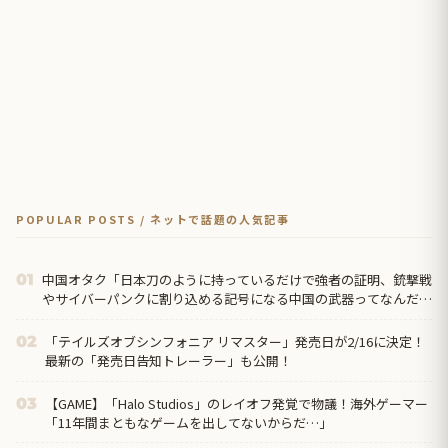
POPULAR POSTS / ネットで話題の人気記事
中国オタク「日本刀のように持っているだけで強者の証明、銃撃戦
01
やサイバーパンクに割り込める記号になる中国の武器ってなんだろ
う？」
「テイルズオブシンフォニア リマスター」発売日が2/16に決定！
02
最新の「発売日告知トレーラー」も公開！
【GAME】「Halo Studios」のレイオフ発覚で物議！海外ゲーマー
03
「11年間まともなゲームを出してないからだ…」