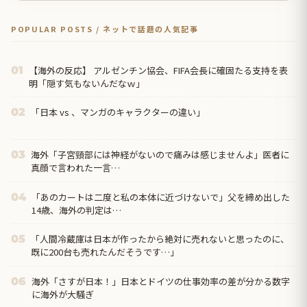
POPULAR POSTS / ネットで話題の人気記事
【海外の反応】 アルゼンチン協会、FIFA会長に確固たる支持を表
01
明「隠す気もないんだなｗ」
「日本 vs 、マンガのキャラクターの違い」
02
海外「子宮頸部には神経がないので痛みは感じませんよ」医者に
03
真顔で言われた一言…
「あのカートは二度と私の本体に近づけないで」父を締め出した
04
14歳、海外の判定は…
「人間冷蔵庫は日本が作ったから絶対に売れないと思ったのに、
05
既に200台も売れたんだそうです…」
海外「さすが日本！」日本とドイツの仕事効率の差が分かる数字
06
に海外が大騒ぎ