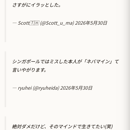
さすがにイラッとした。
— Scott🇹🇭 (@Scott_u_ma)
2026年5月30日
シンガポールではミスした本人が「ネバマイン」て
言いやがります。
— ryuhei (@ryuheida)
2026年5月30日
絶対ダメだけど、そのマインドで生きてたい(笑)