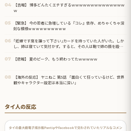
【吉報】 博多どんたくエチすぎるｗｗｗｗｗｗｗｗｗｗｗｗｗｗ
04
ｗ
【緊急】 今の若者に急増している『コレ』依存、めちゃくちゃ深
05
刻な模様w w w w w w w w w w
｢妊婦です席を譲って下さい｣カードを持っていた人がいた。しか
06
し、姉は寝ていて気付かず。すると、その人は鞄で姉の顔を殴っ
て、お腹を蹴り…更にはとんでもない事態に…
【悲報】 夏のピーク、もう終わってたｗｗｗｗｗ
07
【海外の反応】 ヤニねこ 第5話 「面白くて狂っているけど、世界
08
観やキャラクター設定は本当に深い」
タイ人の反応
タイの最大級電子掲示板PantipやFacebookで交わされていたリアルなコメン