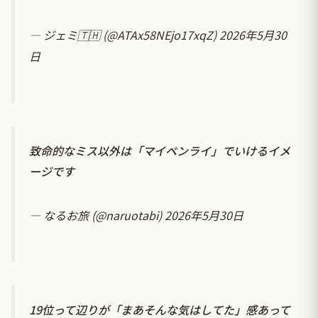
— ジェミ🇹🇭 (@ATAx58NEjo17xqZ)
2026年5月30
日
致命的なミス以外は「マイペンライ」でいけるイメ
ージです
— なるお旅 (@naruotabi)
2026年5月30日
19位って辺りが「まあそんな気はしてた」感あって