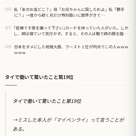
私「あのお金どこ？」母「お兄ちゃんに貸したわよ」私「勝手
06
に？」→昔から続く兄だけ特別扱いに限界がきて…
｢妊婦です席を譲って下さい｣カードを持っていた人がいた。しか
07
し、姉は寝ていて気付かず。すると、その人は鞄で姉の顔を殴っ
て、お腹を蹴り…更にはとんでもない事態に…
日本をダメにした総理大臣、ワースト１位が同点でこの人ｗｗｗ
08
ｗｗｗ
タイで働いて驚いたこと第19位
タイで働いて驚いたこと第19位
→ミスした本人が「マイペンライ」って言うことが
ある。