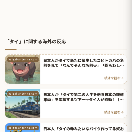
「タイ」に関する海外の反応
日本人がタイで新たに誕生したコビトカバの名
kaigai-antenna.com
前を見て「なんでそんな名前ｗ」「紛らわしい
ｗ」【タイ人の反応】
続きを読む
日本人が「タイで第二の人生を送る日本の鉄道
kaigai-antenna.com
車両」を応援するツアー→タイ人が感動！【タ
イ人の反応】
続きを読む
日本人「タイの寺みたいなバイク作ってる奴お
kaigai-antenna.com