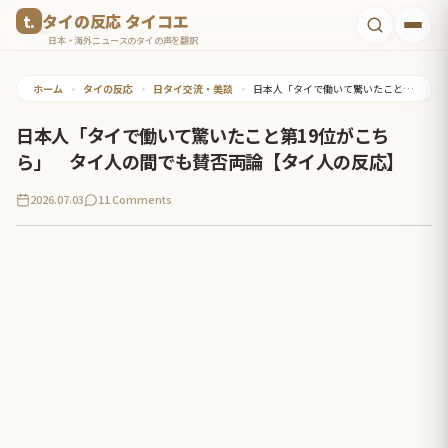
コ
タイの反応 タイコエ
ン
日本・海外ニュースのタイの声を翻訳
テ
ホーム
•
タイの反応
•
日タイ交流・美談
•
日本人「タイで働いて驚いたこと第19位がこちら」 タイ人の間でも賛否両論【タイ人の反応】
ン
ツ
日本人「タイで働いて驚いたこと第19位がこち
へ
ら」 タイ人の間でも賛否両論【タイ人の反応】
ス
2026.07.03
11 Comments
キ
ッ
プ