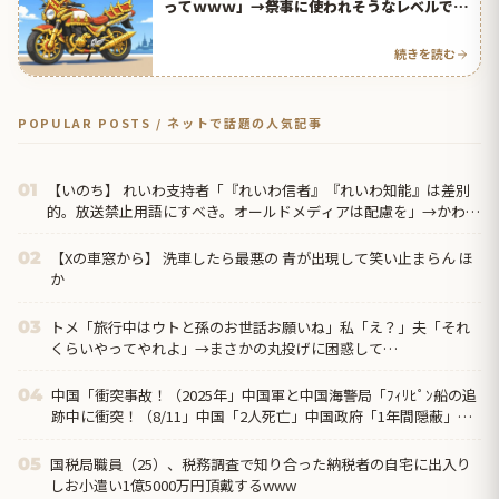
ってｗｗｗ」→祭事に使われそうなレベルで草
【タイ人の反応】
続きを読む
POPULAR POSTS / ネットで話題の人気記事
【いのち】 れいわ支持者「『れいわ信者』『れいわ知能』は差別
01
的。放送禁止用語にすべき。オールドメディアは配慮を」→かわり
にピッタリの名称が...
【Xの車窓から】 洗車したら最悪の 青が出現して笑い止まらん ほ
02
か
トメ「旅行中はウトと孫のお世話お願いね」私「え？」夫「それ
03
くらいやってやれよ」→まさかの丸投げに困惑して…
中国「衝突事故！（2025年」中国軍と中国海警局「ﾌｨﾘﾋﾟﾝ船の追
04
跡中に衝突！（8/11」中国「2人死亡」中国政府「1年間隠蔽」日
本「隠蔽され...
国税局職員（25）、税務調査で知り合った納税者の自宅に出入り
05
しお小遣い1億5000万円頂戴するwww