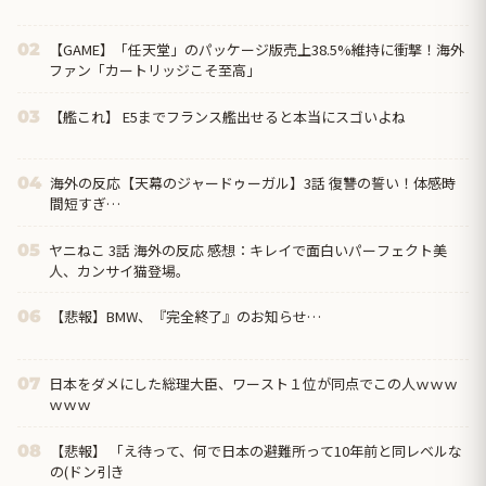
【GAME】「任天堂」のパッケージ版売上38.5%維持に衝撃！海外
02
ファン「カートリッジこそ至高」
【艦これ】 E5までフランス艦出せると本当にスゴいよね
03
海外の反応【天幕のジャードゥーガル】3話 復讐の誓い！体感時
04
間短すぎ…
ヤニねこ 3話 海外の反応 感想：キレイで面白いパーフェクト美
05
人、カンサイ猫登場。
【悲報】BMW、『完全終了』のお知らせ…
06
日本をダメにした総理大臣、ワースト１位が同点でこの人ｗｗｗ
07
ｗｗｗ
【悲報】 「え待って、何で日本の避難所って10年前と同レベルな
08
の(ドン引き