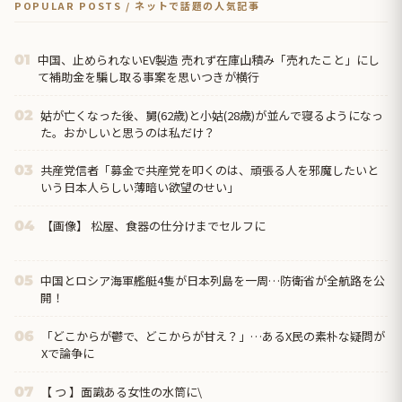
POPULAR POSTS / ネットで話題の人気記事
中国、止められないEV製造 売れず在庫山積み「売れたこと」にし
01
て補助金を騙し取る事案を思いつきが横行
姑が亡くなった後、舅(62歳)と小姑(28歳)が並んで寝るようになっ
02
た。おかしいと思うのは私だけ？
共産党信者「募金で共産党を叩くのは、頑張る人を邪魔したいと
03
いう日本人らしい薄暗い欲望のせい」
【画像】 松屋、食器の仕分けまでセルフに
04
中国とロシア海軍艦艇4隻が日本列島を一周…防衛省が全航路を公
05
開！
「どこからが鬱で、どこからが甘え？」…あるX民の素朴な疑問が
06
Xで論争に
【 つ 】面識ある女性の水筒に\
07