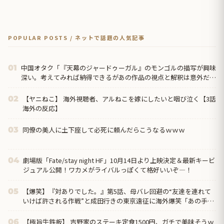
POPULAR POSTS / ネットで話題の人気記事
中国オタク「『天幕のジャードゥーガル』のモンゴルの描写が興味
01
深い。考えてみれば納得できるがあの作品の視点と解釈は意外だっ
た」
【ヤニねこ】 海外視聴者、アルねこを嫁にしたいと咽び泣く【3話
02
海外の反応】
同僚の美人に土下座して必死に頼んだらこうなるｗｗｗ
03
劇場版「Fate/stay night HF」10月14日より上映決定＆最新キービ
04
ジュアル公開！ワカメがライバルっぽくて格好いいぞ―！
【爆笑】『対ありでした。』第5話、母バレ回避の“友達を連れて
05
いけば許される作戦”と成田行きの東京遠征に海外爆笑「あの手
口、いまだにパッチが当たってないの最高だろ」
【極旨牛鉄板】 吉野家のステーキ定食1500円、ガチで美味そうｗ
06