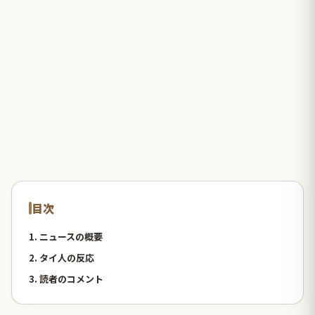
目次
1. ニュースの概要
2. タイ人の反応
3. 読者のコメント