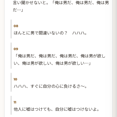
言い聞かせないと。「俺は男だ、俺は男だ、俺は男
だ…」
08
ほんとに男で間違いないの？ ハハハ。
09
「俺は男だ、俺は男だ、俺は男だ、俺は男が欲し
い、俺は男が欲しい、俺は男が欲しい…」
10
ハハハ、すぐに自分の心に負けるさ～。
11
他人に嘘はつけても、自分に嘘はつけないよ。