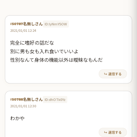
名無しさん
ID:IyNmY5OW
#50787
2021/01/01 12:24
完全に嗜好の話だな
別に男も女も入れ食いでいいよ
性別なんて身体の機能以外は曖昧なもんだ
↳ 返信する
名無しさん
ID:dhOTk0Yz
#50788
2021/01/01 12:30
わかや
↳ 返信する