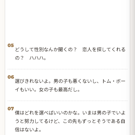
05
どうして性別なんか聞くの？ 恋人を探してくれる
の？ ハハハ。
06
選びきれないよ。男の子も悪くないし、トム・ボー
イもいい。女の子も最高だし。
07
僕はどれを選べばいいのかな。いまは男の子でいよ
うと努力してるけど、この先もずっとそうである自
信はないよ。