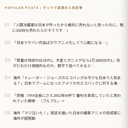
POPULAR POSTS / ネットで話題の人気記事
「人間冷蔵庫は日本が作ったから絶対に売れないと思ったのに、既
01
に200台も売れたんだそうです…」
「日本でヤバい作品ばかりアニメ化してて心配になる…」
02
「質量は地球の81分の1。木星とガニメデなら1万2800分の1」月
03
がどれだけ規格外なのか、数字で並べてみると…
海外「トレーダー・ジョーズのエコバッグは今でも日本で人気あ
04
る？」日本でブームになったアメリカのエコバッグに対する海外
の反応
「悲報：FIFA会長にさえ2002年W杯で 審判を買収していたと思わ
05
れていた模様…（ブルブル」＝
海外「マジ泣いた！」実話を描いた日本の最新アニメの完成度に
06
海外が超感動