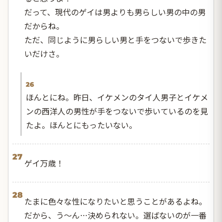
だって、現代のゲイは男よりも男らしい男の中の男
だからね。
ただ、同じように男らしい男と手をつないで歩きた
いだけさ。
26
ほんとにね。昨日、イケメンのタイ人男子とイケメ
ンの西洋人の男性が手をつないで歩いているのを見
たよ。ほんとにもったいない。
27
ゲイ万歳！
28
たまに色々な性になりたいと思うことがあるよね。
だから、う〜ん…決められない。選ばないのが一番