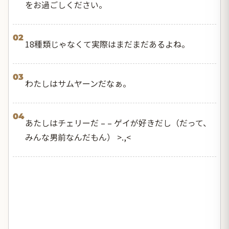
をお過ごしください。
02
18種類じゃなくて実際はまだまだあるよね。
03
わたしはサムヤーンだなぁ。
04
あたしはチェリーだ – – ゲイが好きだし（だって、
みんな男前なんだもん） >.,<