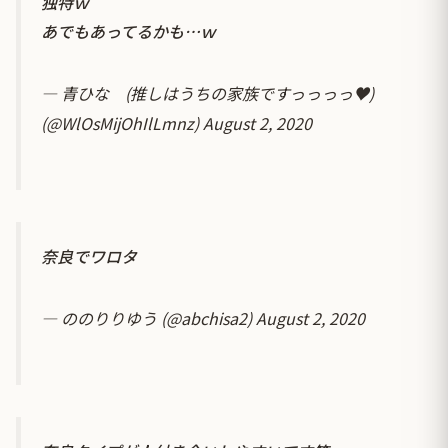
独特ｗ
あでもあってるかも…ｗ
— 青ひな (推しはうちの家族ですっっっっ♥)
(@WlOsMijOhIlLmnz)
August 2, 2020
奈良でワロタ
— ののりりゆう (@abchisa2)
August 2, 2020