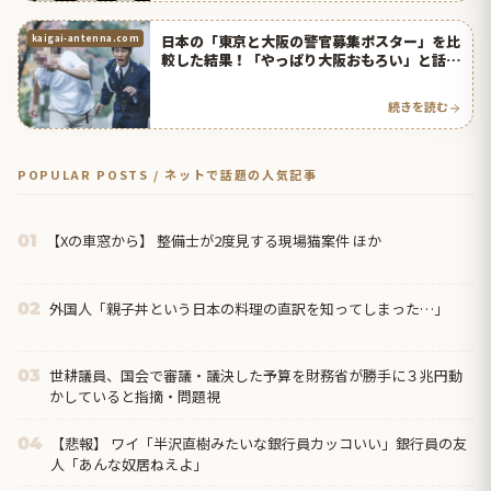
日本の「東京と大阪の警官募集ポスター」を比
kaigai-antenna.com
較した結果！「やっぱり大阪おもろい」と話題
に！【タイ人の反応】
続きを読む
POPULAR POSTS / ネットで話題の人気記事
【Xの車窓から】 整備士が2度見する現場猫案件 ほか
01
外国人「親子丼という日本の料理の直訳を知ってしまった…」
02
世耕議員、国会で審議・議決した予算を財務省が勝手に３兆円動
03
かしていると指摘・問題視
【悲報】 ワイ「半沢直樹みたいな銀行員カッコいい」銀行員の友
04
人「あんな奴居ねえよ」