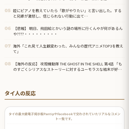
姪にピアノを教えていたら「歌がやりたい」と言い出した。する
05
と兄嫁が激怒し、信じられない行動に出て…
【悲報】 明日、飛田給とかいう謎の場所に行くんやが何があるん
06
や????・・・・・・・・・
海外「これ見て人生観変わった、みんなの歴代アニメTOP3を教え
07
て」
【海外の反応】 攻殻機動隊 THE GHOST IN THE SHELL 第4話 「も
08
のすごくシリアスなストーリーに対するユーモラスな結末が好
き」
タイ人の反応
タイの最大級電子掲示板PantipやFacebookで交わされていたリアルなコメン
ト一覧です。