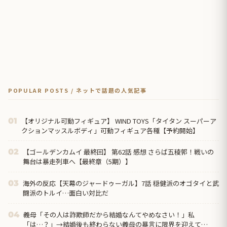
POPULAR POSTS / ネットで話題の人気記事
【オリジナル可動フィギュア】 WIND TOYS「タイタン スーパーア
01
クションマッスルボディ」可動フィギュア各種【予約開始】
【ゴールデンカムイ 最終回】 第62話 感想 さらば五稜郭！戦いの
02
舞台は暴走列車へ【最終章（5期）】
海外の反応【天幕のジャードゥーガル】7話 穏健派のオゴタイと武
03
闘派のトルイ…面白い対比だ
義母「その人は詐欺師だから結婚なんてやめなさい！」私
04
「は…？」→結婚後も終わらない義母の暴言に限界を迎えて…