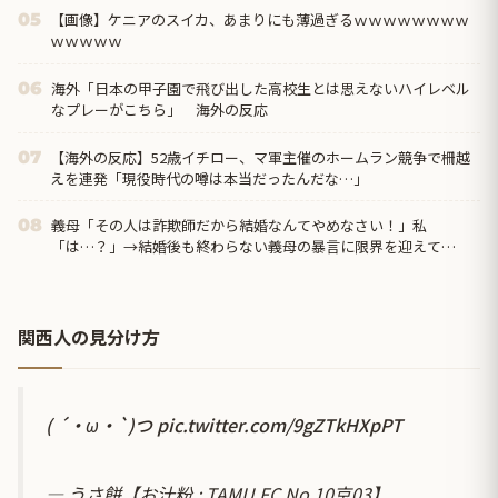
【画像】ケニアのスイカ、あまりにも薄過ぎるｗｗｗｗｗｗｗｗ
05
ｗｗｗｗｗ
海外「日本の甲子園で飛び出した高校生とは思えないハイレベル
06
なプレーがこちら」 海外の反応
【海外の反応】52歳イチロー、マ軍主催のホームラン競争で柵越
07
えを連発「現役時代の噂は本当だったんだな…」
義母「その人は詐欺師だから結婚なんてやめなさい！」私
08
「は…？」→結婚後も終わらない義母の暴言に限界を迎えて…
関西人の見分け方
( ´・ω・`)つ
pic.twitter.com/9gZTkHXpPT
— うさ餅【お汁粉 : TAMU.FC.No.10京03】