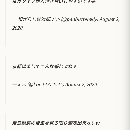
奈良タイプが人付き合いしやすいです笑
— 和がらし紋次郎🇯🇵 (@panbutterskiy)
August 2,
2020
京都はまじでこんな感じよねぇ
— kou (@kou14274545)
August 2, 2020
奈良県民の後輩を見る限り否定出来ないw