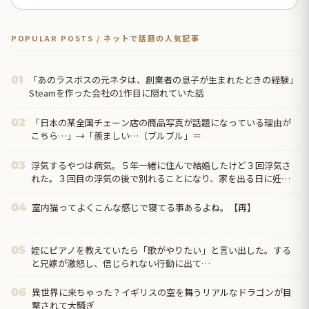
POPULAR POSTS / ネットで話題の人気記事
「あのラスボスの元ネタは、創業者の息子が生まれたときの経験」
01
Steamを作った会社の1作目に隠れていた話
「日本の某全国チェーン店の商品写真が話題になっている理由が
02
こちら…」→「羨ましい…（ブルブル」＝
浮気するやつは病気。５年一緒に住んで結婚したけど３回浮気さ
03
れた。３回目の浮気の後で別れることになり、家を出る日に妊娠
三ヶ月が判明して再構築したが…
室内猫ってよくこんな感じで寝てる事あるよね。【再】
04
姪にピアノを教えていたら「歌がやりたい」と言い出した。する
05
と兄嫁が激怒し、信じられない行動に出て…
異世界に来ちゃった？イギリスの空を舞うリアルなドラゴンが目
06
撃されて大騒ぎ