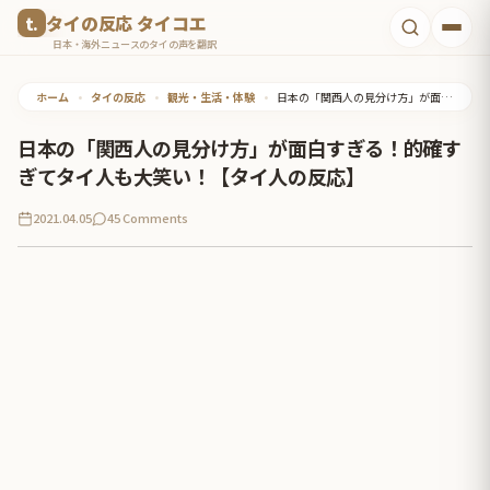
コ
タイの反応 タイコエ
ン
日本・海外ニュースのタイの声を翻訳
テ
ホーム
•
タイの反応
•
観光・生活・体験
•
日本の「関西人の見分け方」が面白すぎる！的確すぎてタイ人も大笑い！【タイ人の反応】
ン
ツ
日本の「関西人の見分け方」が面白すぎる！的確す
へ
ぎてタイ人も大笑い！【タイ人の反応】
ス
2021.04.05
45 Comments
キ
ッ
プ