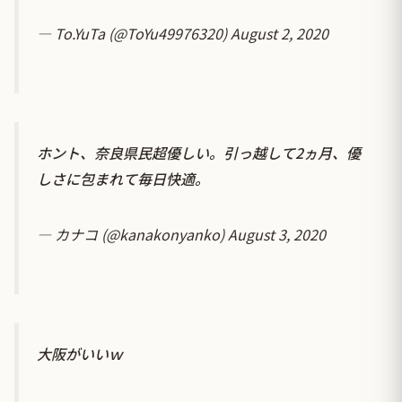
— To.YuTa (@ToYu49976320)
August 2, 2020
ホント、奈良県民超優しい。引っ越して2ヵ月、優
しさに包まれて毎日快適。
— カナコ (@kanakonyanko)
August 3, 2020
大阪がいいｗ