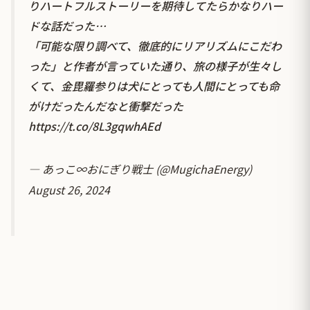
りハートフルストーリーを期待してたらかなりハー
ドな話だった…
「可能な限り調べて、徹底的にリアリズムにこだわ
った」と作者が言っていた通り、旅の様子が生々し
くて、金毘羅参りは犬にとっても人間にとっても命
がけだったんだなと衝撃だった
https://t.co/8L3gqwhAEd
— あっこ∞おにぎり戦士 (@MugichaEnergy)
August 26, 2024