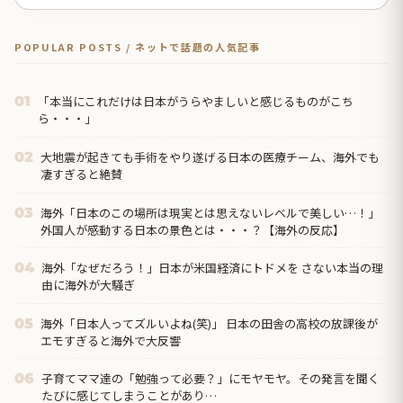
POPULAR POSTS / ネットで話題の人気記事
「本当にこれだけは日本がうらやましいと感じるものがこち
01
ら・・・」
大地震が起きても手術をやり遂げる日本の医療チーム、海外でも
02
凄すぎると絶賛
海外「日本のこの場所は現実とは思えないレベルで美しい…！」
03
外国人が感動する日本の景色とは・・・？【海外の反応】
海外「なぜだろう！」日本が米国経済にトドメを さない本当の理
04
由に海外が大騒ぎ
海外「日本人ってズルいよね(笑)」 日本の田舎の高校の放課後が
05
エモすぎると海外で大反響
子育てママ達の「勉強って必要？」にモヤモヤ。その発言を聞く
06
たびに感じてしまうことがあり…