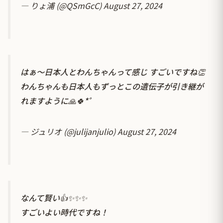
— りょ浦 (@QSmGcC)
August 27, 2024
はぁ〜日本人とわんちゃんって感じ すごいですね👏
わんちゃんも日本人もずっとこの遺伝子が引き継が
れますように🙏🍀*゜
— ジュリオ (@julijanjulio)
August 27, 2024
なんて賢い👍✨✨✨
すごいよい時代ですね！