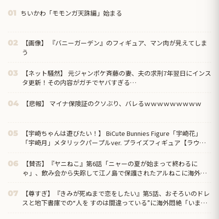
ちいかわ「モモンガ天誅編」始まる
01
【画像】 『バニーガーデン』のフィギュア、マン肉が見えてしま
02
う
【ネット騒然】 元ジャンポケ斉藤の妻、夫の求刑7年翌日にインス
03
タ更新！その内容がガチでヤバすぎる…
【悲報】 マイナ保険証のクソぶり、バレるｗｗｗｗｗｗｗｗｗ
04
【宇崎ちゃんは遊びたい！】 BiCute Bunnies Figure「宇崎花」
05
「宇崎月」メタリックパープルver. プライズフィギュア【ラウン
ドワン限定で展開決定】
【賛否】『ヤニねこ』第6話「ニャーの夏が始まって終わるに
06
ゃ」、飲み会から失踪して江ノ島で保護されたアルねこに海外ざ
わつく「今週はトイレネタが一個も無かったよな？ まともな回だ
ぞ、夢か？」
【尊すぎ】『きみが死ぬまで恋をしたい』第5話、おそろいのドレ
07
スと地下書庫での“人を すのは間違っている”に海外悶絶「いまの
ミミに必要なのは恋人なのか、お母さんなのか分からなくなって