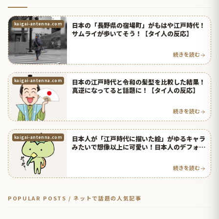
日本の「長野県の宿場町」がもはや江戸時代！
kaigai-antenna.com
サムライが歩いてそう！【タイ人の反応】
続きを読む
日本の江戸時代と令和の髪型を比較した結果！
kaigai-antenna.com
真逆になってると話題に！【タイ人の反応】
続きを読む
日本人が「江戸時代に描いた絵」がゆるキャラ
kaigai-antenna.com
みたいで想像以上に可愛い！日本人のデフォル
メ力が凄い！【台湾人の反応】 | 海外の反応ア
ンテナ
続きを読む
POPULAR POSTS / ネットで話題の人気記事