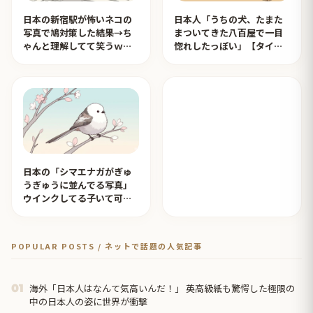
日本の新宿駅が怖いネコの
日本人「うちの犬、たまた
写真で鳩対策した結果→ち
まついてきた八百屋で一目
ゃんと理解してて笑うｗｗ
惚れしたっぽい」【タイ人
ｗ【タイ人の反応】
の反応】
日本の「シマエナガがぎゅ
うぎゅうに並んでる写真」
ウインクしてる子いて可愛
すぎる！【タイ人の反応】
POPULAR POSTS / ネットで話題の人気記事
海外「日本人はなんて気高いんだ！」 英高級紙も驚愕した極限の
01
中の日本人の姿に世界が衝撃