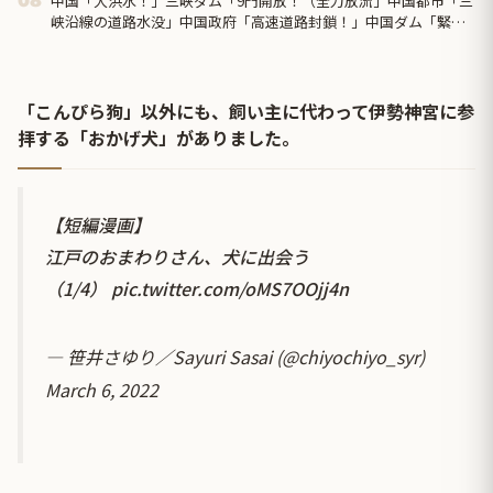
中国「大洪水！」三峡ダム「9門開放！（全力放流」中国都市「三
08
峡沿線の道路水没」中国政府「高速道路封鎖！」中国ダム「緊急
放流に合わせて開門（土砂崩れ発生」→
「こんぴら狗」以外にも、飼い主に代わって伊勢神宮に参
拝する「おかげ犬」がありました。
【短編漫画】
江戸のおまわりさん、犬に出会う
（1/4）
pic.twitter.com/oMS7OOjj4n
— 笹井さゆり／Sayuri Sasai (@chiyochiyo_syr)
March 6, 2022