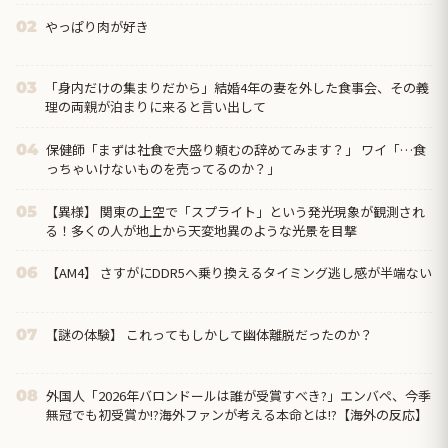
やっぱり肉が好き
02
「身内だけの集まりだから」結婚4年の妻を外した食事会、その義
03
理の両親が泊まりに来ると言い出して
保健師「まずは社食で大盛り頼むの辞めてみます？」 ワイ「…食
04
っちゃいけないものを売ってるのか？」
【異様】 関東の上空で「スプライト」という発光現象が観測され
05
る！多くの人が地上から天変地異のような光景を目撃
【AM4】 さすがにDDR5へ乗り換えるタイミング逃し感が半端ない
06
【謎の体験】 これってもしかして幽体離脱だったのか？
07
外国人「2026年バロンドールは誰が受賞すべき?」エンバペ、今季
08
無冠でも初受賞か!?海外ファンが考える本命とは!?【海外の反応】