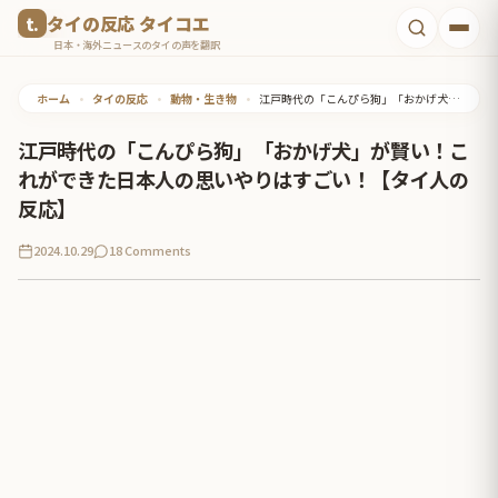
コ
タイの反応 タイコエ
ン
日本・海外ニュースのタイの声を翻訳
テ
ホーム
•
タイの反応
•
動物・生き物
•
江戸時代の「こんぴら狗」「おかげ犬」が賢い！これができた日本人の思いやりはすごい！【タイ人の反応】
ン
ツ
江戸時代の「こんぴら狗」「おかげ犬」が賢い！こ
へ
れができた日本人の思いやりはすごい！【タイ人の
ス
反応】
キ
2024.10.29
18 Comments
ッ
プ