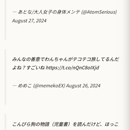
— あとな/大人女子の身体メンテ (@AtomSerious)
August 27, 2024
みんなの善意でわんちゃんがテコテコ旅してるんだ
よね？すごいね
https://t.co/nQnC8oIXjd
— めめこ (@memekoEX)
August 26, 2024
こんぴら狗の物語（児童書）を読んだけど、ほっこ