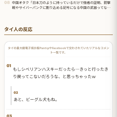
きた」
中国オタク「日本刀のように持っているだけで強者の証明、銃撃
08
戦やサイバーパンクに割り込める記号になる中国の武器ってなん
だろう？」
タイ人の反応
タイの最大級電子掲示板PantipやFacebookで交わされていたリアルなコメン
ト一覧です。
01
もしシベリアンハスキーだったら…きっと行ったき
り戻ってこないだろうな、と思っちゃったｗ
02
あと、ビーグル犬もね。
03