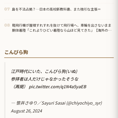
島を不法占拠？…日本の高校新教科書、また強引な主張＝
07
軽飛行機が屋根すれすれを抜けて飛行場へ、車輪を出さないまま
08
胴体着陸「これよりひどい着陸なら山ほど見てきた」【海外の反
応】
こんぴら狗
江戸時代にいた、こんぴら狗(いぬ)
参拝者は人だけじゃなかったそうな
（再掲）
pic.twitter.com/q1N4a5yaEB
— 笹井さゆり／Sayuri Sasai (@chiyochiyo_syr)
August 26, 2024