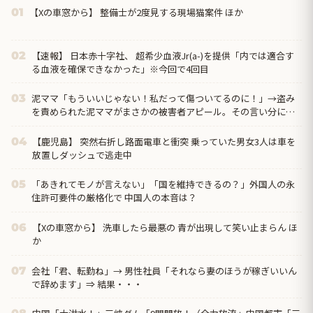
【Xの車窓から】 整備士が2度見する現場猫案件 ほか
01
【速報】 日本赤十字社、 超希少血液Jr(a-)を提供「内では適合す
02
る血液を確保できなかった」※今回で4回目
泥ママ「もういいじゃない！私だって傷ついてるのに！」→盗み
03
を責められた泥ママがまさかの被害者アピール。その言い分に周
囲から笑いが漏れてしまい…
【鹿児島】 突然右折し路面電車と衝突 乗っていた男女3人は車を
04
放置しダッシュで逃走中
「あきれてモノが言えない」「国を維持できるの？」外国人の永
05
住許可要件の厳格化で 中国人の本音は？
【Xの車窓から】 洗車したら最悪の 青が出現して笑い止まらん ほ
06
か
会社「君、転勤ね」→ 男性社員「それなら妻のほうが稼ぎいいん
07
で辞めます」⇒ 結果・・・