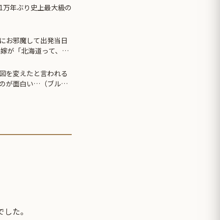
1万年ぶり史上最大級の
にお邪魔して出発当日
兄嫁が「北海道って、ご
んだって？」 と聞いて
図を変えたと言われる
のが面白い…（ブルブ
でした。