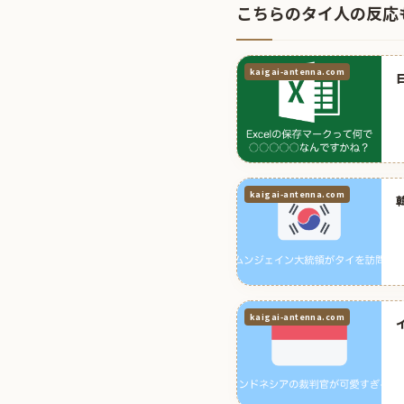
こちらのタイ人の反応
kaigai-antenna.com
kaigai-antenna.com
kaigai-antenna.com