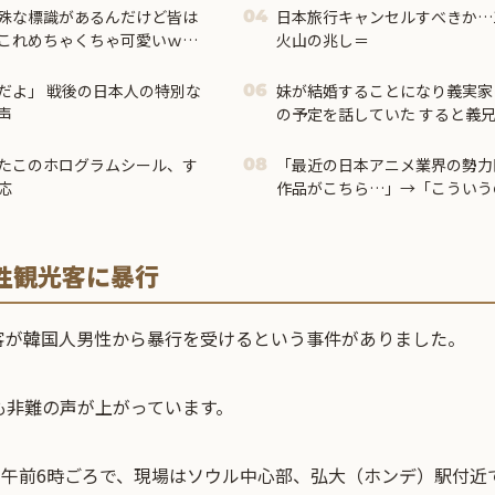
殊な標識があるんだけど皆は
日本旅行キャンセルすべきか…
04
これめちゃくちゃ可愛いｗ
火山の兆し＝
だよ」 戦後の日本人の特別な
妹が結婚することになり義実家
06
声
の予定を話していた すると義
祝儀1万8千円って指定してくる
きて…
たこのホログラムシール、す
「最近の日本アニメ業界の勢力
08
応
作品がこちら…」→「こういう
ル」＝
性観光客に暴行
客が韓国人男性から暴行を受けるという事件がありました。
も非難の声が上がっています。
日午前6時ごろで、現場はソウル中心部、弘大（ホンデ）駅付近