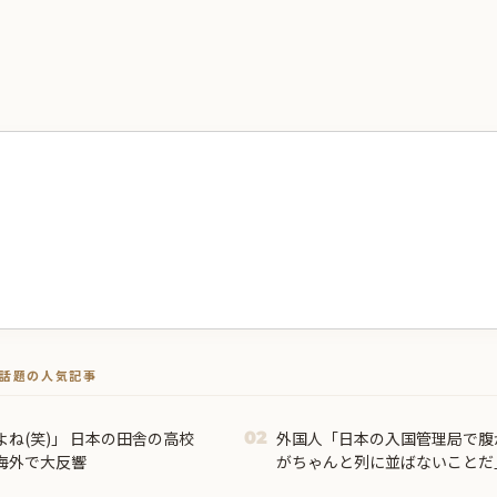
トで話題の人気記事
ね(笑)」 日本の田舎の高校
外国人「日本の入国管理局で腹
02
海外で大反響
がちゃんと列に並ばないことだ