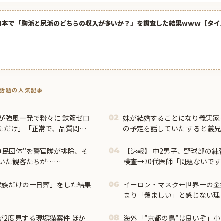
日本で「胸派と尻派のどちらの収入が多いか？」を調査した結果ｗｗｗ【タイ
トで話題の人気記事
が強風一発で粉々に 鉄筋ゼロ
妹が結婚することになり義実家
02
ただけ」「正常で、品質問題
の予定を話していた すると義
祝儀1万8千円って指定してくる
きて…
市民団体”を警官隊が排除、そ
【速報】 中2男子、野球部の練
04
いた観客たちが……
検査→70代医師「問題ないで
のCT画像みてました」
「家族だけの一日葬」をした結果
イーロン・マスク←世界一の金
06
まり「羨ましい」と感じない理
が2度見する現場猫案件 ほか
海外「”京都の鳥”は良いぞ」
08