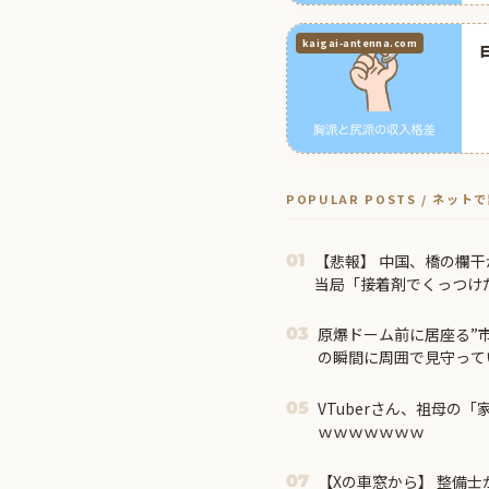
kaigai-antenna.com
POPULAR POSTS / ネッ
【悲報】 中国、橋の欄干
01
当局「接着剤でくっつけ
はない」
原爆ドーム前に居座る”
03
の瞬間に周囲で見守って
VTuberさん、祖母の
05
ｗｗｗｗｗｗｗ
【Xの車窓から】 整備士
07