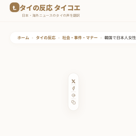
コ
タイの反応 タイコエ
ン
日本・海外ニュースのタイの声を翻訳
テ
ン
ツ
ホーム
•
タイの反応
•
社会・事件・マナー
•
韓国で日本人女性
へ
ス
キ
ッ
プ