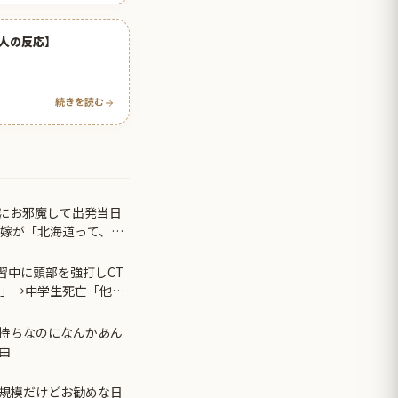
人の反応】
続きを読む
にお邪魔して出発当日
兄嫁が「北海道って、ご
んだって？」 と聞いて
習中に頭部を強打しCT
す」→中学生死亡「他人
持ちなのになんかあん
由
小規模だけどお勧めな日