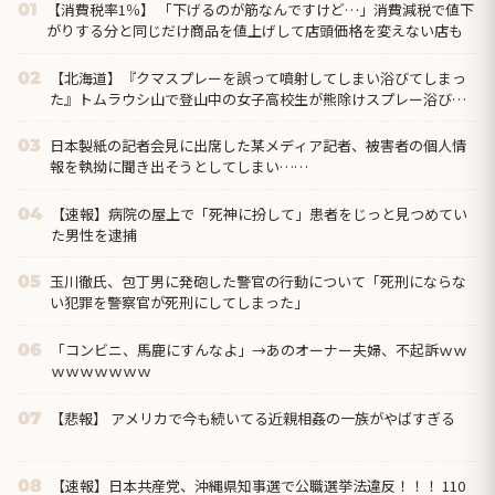
【消費税率1％】 「下げるのが筋なんですけど…」消費減税で値下
01
がりする分と同じだけ商品を値上げして店頭価格を変えない店も
【北海道】『クマスプレーを誤って噴射してしまい浴びてしまっ
02
た』トムラウシ山で登山中の女子高校生が熊除けスプレー浴び
る…道警ヘリで救助…意識あり…学校行事で入山
日本製紙の記者会見に出席した某メディア記者、被害者の個人情
03
報を執拗に聞き出そうとしてしまい……
【速報】病院の屋上で「死神に扮して」患者をじっと見つめてい
04
た男性を逮捕
玉川徹氏、包丁男に発砲した警官の行動について「死刑にならな
05
い犯罪を警察官が死刑にしてしまった」
「コンビニ、馬鹿にすんなよ」→あのオーナー夫婦、不起訴ｗｗ
06
ｗｗｗｗｗｗｗ
【悲報】 アメリカで今も続いてる近親相姦の一族がやばすぎる
07
【速報】日本共産党、沖縄県知事選で公職選挙法違反！！！ 110
08