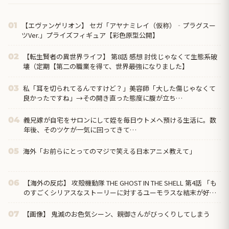
【エヴァンゲリオン】 セガ「アヤナミレイ（仮称）‐プラグスー
01
ツVer.」プライズフィギュア【彩色原型公開】
【転生賢者の異世界ライフ】 第8話 感想 討伐じゃなくて生態系破
02
壊（定期【第二の職業を得て、世界最強になりました】
私「耳を切られてるんですけど？」美容師「大した傷じゃなくて
03
良かったですね」→その開き直った態度に腹が立ち…
義兄嫁が自宅をサロンにして姪を毎日ウトメへ預ける生活に。数
04
年後、そのツケが一気に回ってきて…
海外「お前らにとってのマジで笑える日本アニメ教えて」
05
【海外の反応】 攻殻機動隊 THE GHOST IN THE SHELL 第4話 「も
06
のすごくシリアスなストーリーに対するユーモラスな結末が好
き」
【画像】 鬼滅のお色気シーン、親御さんがびっくりしてしまう
07