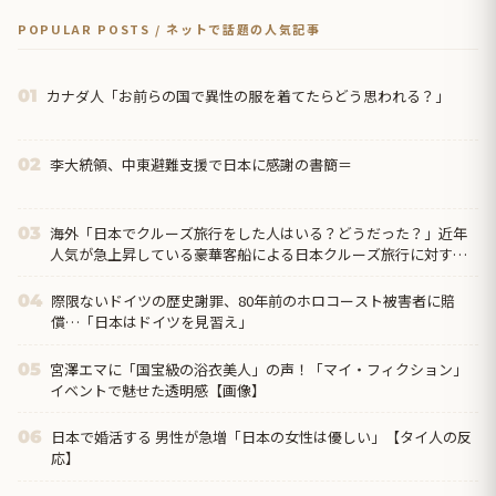
POPULAR POSTS / ネットで話題の人気記事
カナダ人「お前らの国で異性の服を着てたらどう思われる？」
01
李大統領、中東避難支援で日本に感謝の書簡＝
02
海外「日本でクルーズ旅行をした人はいる？どうだった？」近年
03
人気が急上昇している豪華客船による日本クルーズ旅行に対する
海外の反応
際限ないドイツの歴史謝罪、80年前のホロコースト被害者に賠
04
償…「日本はドイツを見習え」
宮澤エマに「国宝級の浴衣美人」の声！「マイ・フィクション」
05
イベントで魅せた透明感【画像】
日本で婚活する 男性が急増「日本の女性は優しい」【タイ人の反
06
応】