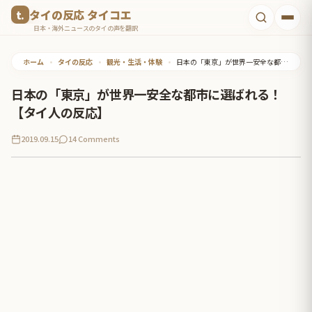
コ
タイの反応 タイコエ
ン
日本・海外ニュースのタイの声を翻訳
テ
ホーム
•
タイの反応
•
観光・生活・体験
•
日本の「東京」が世界一安全な都市に選ばれる！【タイ人の反応】
ン
ツ
日本の「東京」が世界一安全な都市に選ばれる！
へ
【タイ人の反応】
ス
2019.09.15
14 Comments
キ
ッ
プ