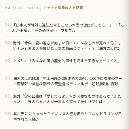
POPULAR POSTS / ネットで話題の人気記事
「日本人が絶対に違法駐車をしない本当の理由がこちら…」→「こ
01
れが正解」「その通りだ…（ブルブル」＝
海外「今年、夏の暑さが厳しい日本でこんなものが売れてるらし
02
い！ｗ」外国人が驚いた日本の商品とは・・・？【海外の反応】
アメリカ「みんなの国の歴史的事件を捉えた画像を見せてくれ」
03
海外の反応MLB：村上宗隆が2戦連発の26号、160キロ攻略のポー
04
ル直撃弾で首位攻防戦＆元監督メモリアルデー逆転勝利に貢献
海外「父の口癖は『愛してるよ、何か必要なものはあるか？』だ
05
った」世界のお父さんが一番よく言ってたセリフとは…
異世界に来ちゃった？イギリスの空を舞うリアルなドラゴンが目
06
撃されて大騒ぎ