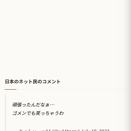
日本のネット民のコメント
頑張ったんだなぁ…
ゴメンでも笑っちゃうわ
— とっしぃーw11 (@w11tossy)
July 10, 2022