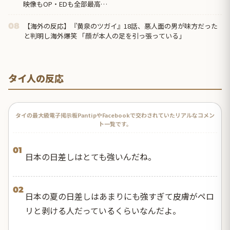
映像もOP・EDも全部最高…
【海外の反応】『黄泉のツガイ』18話、悪人面の男が味方だった
08
と判明し海外爆笑 「顔が本人の足を引っ張っている」
タイ人の反応
タイの最大級電子掲示板PantipやFacebookで交わされていたリアルなコメン
ト一覧です。
01
日本の日差しはとても強いんだね。
02
日本の夏の日差しはあまりにも強すぎて皮膚がペロ
リと剥ける人だっているくらいなんだよ。