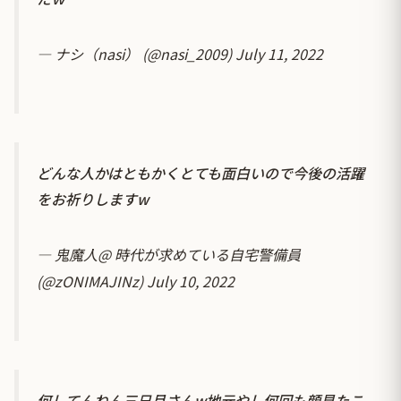
— ナシ（nasi） (@nasi_2009)
July 11, 2022
どんな人かはともかくとても面白いので今後の活躍
をお祈りしますw
— 鬼魔人@ 時代が求めている自宅警備員
(@zONIMAJINz)
July 10, 2022
何してんねん三日月さんw地元やし何回も顔見たこ