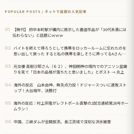
POPULAR POSTS / ネットで話題の人気記事
【時代】 府中本町駅が構内に掲示した書道作品が「30代未満には
01
伝わらない」と話題にｗｗｗ
バイトを終えて帰ろうとして携帯をロッカールームに忘れたのを
02
思い出して戻った すると私の携帯を楽しそうに弄ってるAさんの
姿が！ → 「なにやってるんですか！」と奪い返すと…
元女優 高樹沙耶さん（６２）、神田明神の境内でのアニソン盆踊
03
りを見て「日本の品格が落ちたと思いました」とポスト → 炎上
海外の反応 山本由伸、無失点力投！ドジャースついに連敗スト
04
ップ！大谷翔平、決勝打
海外の反応：村上宗隆がレフトポール直撃の2試合連続第26号ホー
05
ムラン！
中国、三峡ダムが全開放流。長江流域で深刻な洪水被害
06