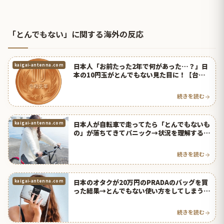
「とんでもない」に関する海外の反応
日本人「お前たった2年で何があった…？」日
kaigai-antenna.com
本の10円玉がとんでもない見た目に！【台湾
人の反応】 | 海外の反応アンテナ
続きを読む
日本人が自転車で走ってたら「とんでもないも
kaigai-antenna.com
の」が落ちてきてパニック→状況を理解するの
に数十秒かかった【台湾人の反応】 | 海外の反
応アンテナ
続きを読む
日本のオタクが20万円のPRADAのバッグを買
kaigai-antenna.com
った結果→とんでもない使い方をしてしまうｗ
ｗｗ【台湾人の反応】 | 海外の反応アンテナ
続きを読む