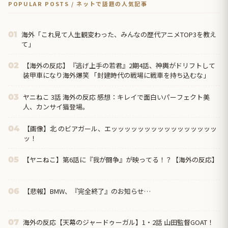
POPULAR POSTS / ネットで話題の人気記事
海外「これ見て人生観変わった、みんなの歴代アニメTOP3を教え
01
て」
【海外の反応】『逃げ上手の若君』2期4話、神輿がドリフトして
02
装甲車になり海外爆笑 「封建時代の戦場に戦車を持ち込むな」
ヤニねこ 3話 海外の反応 感想：キレイで面白いパーフェクト美
03
人、カンサイ猫登場。
【画像】北 のビアガール、エッッッッッッッッッッッッッッッッ
04
ッ！
【ヤニねこ】第6話に『我が闘争』が映ってる！？【海外の反応】
05
【悲報】BMW、『完全終了』のお知らせ…
06
海外の反応【天幕のジャードゥーガル】1・2話 山田監督GOAT！
07