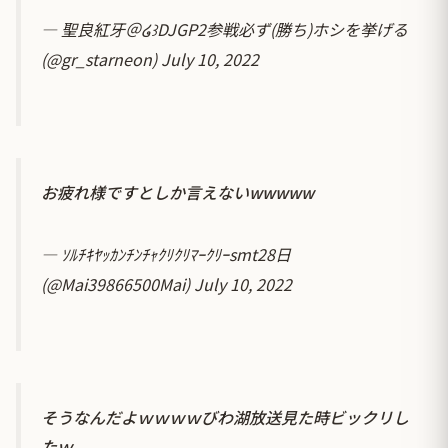
— 聖良紅牙＠໒꒱DJGP2参戦必ず(勝ち)ホシを挙げる
(@gr_starneon)
July 10, 2022
お疲れ様ですとしか言えないwwwww
— ｿﾙﾁｷﾔｯｶﾝﾁﾝﾁｬｸﾘｸﾘﾏｰｸﾘｰsmt28日
(@Mai39866500Mai)
July 10, 2022
そうなんだよｗｗｗｗびわ湖放送見た時ビックリし
たｗ