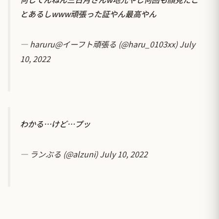
とあるしwww頑張った証やん最高やん
— haruru@イーフト頑張る (@haru_0103xx)
July
10, 2022
わかる…けど…プッ
— ランぶる (@alzuni)
July 10, 2022