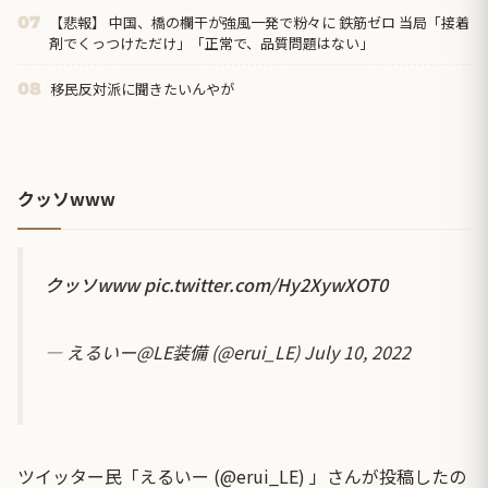
【悲報】 中国、橋の欄干が強風一発で粉々に 鉄筋ゼロ 当局「接着
07
剤でくっつけただけ」「正常で、品質問題はない」
移民反対派に聞きたいんやが
08
クッソwww
クッソwww
pic.twitter.com/Hy2XywXOT0
— えるいー@LE装備 (@erui_LE)
July 10, 2022
ツイッター民「えるいー (@erui_LE) 」さんが投稿したの