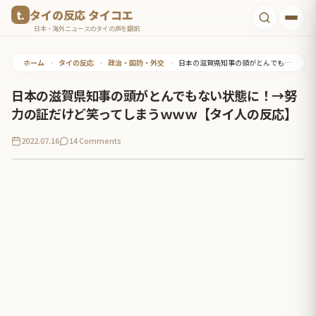
コ
タイの反応 タイコエ
ン
日本・海外ニュースのタイの声を翻訳
テ
ホーム
•
タイの反応
•
政治・国防・外交
•
日本の滋賀県知事の頭がとんでもない状態に！→努力の証だけど笑ってしまうｗｗｗ【タイ人の反応】
ン
ツ
日本の滋賀県知事の頭がとんでもない状態に！→努
へ
力の証だけど笑ってしまうｗｗｗ【タイ人の反応】
ス
2022.07.16
14 Comments
キ
ッ
プ