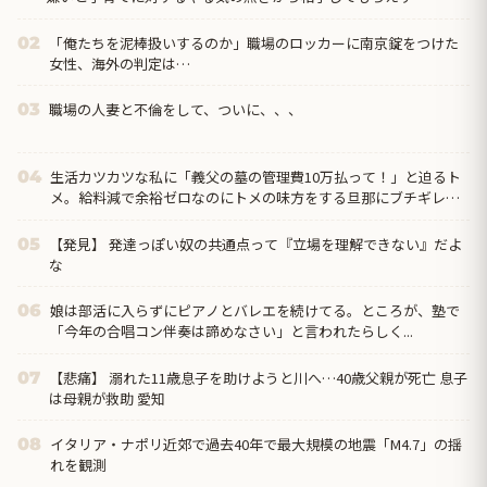
「俺たちを泥棒扱いするのか」職場のロッカーに南京錠をつけた
02
女性、海外の判定は…
職場の人妻と不倫をして、ついに、、、
03
生活カツカツな私に「義父の墓の管理費10万払って！」と迫るト
04
メ。給料減で余裕ゼロなのにトメの味方をする旦那にブチギレ寸
前←自分で管理できないなら墓じまいしてくれ
【発見】 発達っぽい奴の共通点って『立場を理解できない』だよ
05
な
娘は部活に入らずにピアノとバレエを続けてる。ところが、塾で
06
「今年の合唱コン伴奏は諦めなさい」と言われたらしく...
【悲痛】 溺れた11歳息子を助けようと川へ…40歳父親が死亡 息子
07
は母親が救助 愛知
イタリア・ナポリ近郊で過去40年で最大規模の地震「M4.7」の揺
08
れを観測