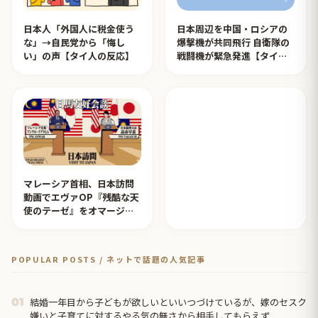
日本人「外国人に税金使う
日本周辺を中国・ロシアの
な」→自民党から「悔し
爆撃機が共同飛行 自衛隊の
い」の声【タイ人の反応】
戦闘機が緊急発進【タイ人
の反応】
マレーシア首相、日本訪問
動画でエヴァOP『残酷な天
使のテーゼ』をオマージュ
【タイ人の反応】
POPULAR POSTS / ネットで話題の人気記事
結婚一年目から子どもが欲しいといいつづけているが、嫁のセスク
01
嫌いと子育てに対するやる気の無さから相手してもらえず