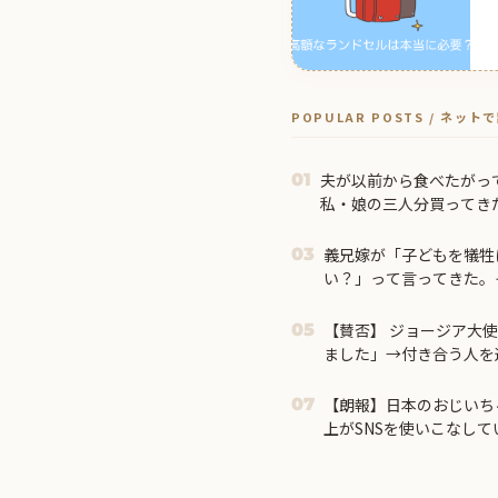
POPULAR POSTS / ネッ
夫が以前から食べたがっ
01
私・娘の三人分買ってき
ーのケーキがあるよ。一
って外出 → 帰宅すると…
義兄嫁が「子どもを犠牲
03
い？」って言ってきた。
【賛否】 ジョージア大
05
ました」→付き合う人を選
【朗報】日本のおじいち
07
上がSNSを使いこなし