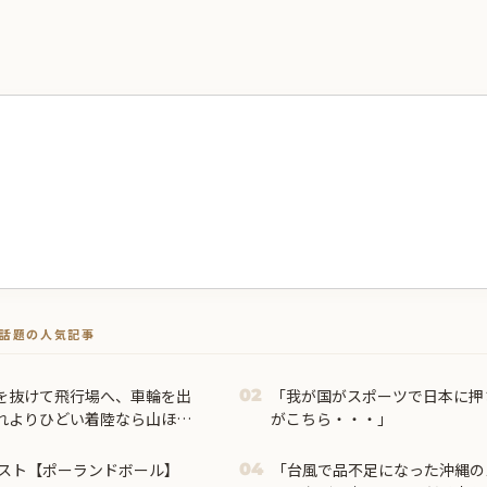
トで話題の人気記事
を抜けて飛行場へ、車輪を出
「我が国がスポーツで日本に押
02
れよりひどい着陸なら山ほど
がこちら・・・」
】
スト【ポーランドボール】
「台風で品不足になった沖縄の
04