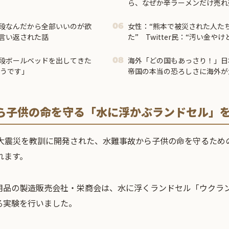
ら、なぜか辛ラーメンだけ売れ
段なんだから全部いいのが欲
女性：“熊本で被災された人たち
06
言い返された話
た” Twitter民：“汚い金や
の反応】
段ボールベッドを出してきた
海外「どの国もあっさり！」日
08
ようです」
帝国の本当の恐ろしさに海外が
ら子供の命を守る「水に浮かぶランドセル」
本大震災を教訓に開発された、水難事故から子供の命を守るため
れます。
用品の製造販売会社・栄商会は、水に浮くランドセル「ウクラ
る実験を行いました。