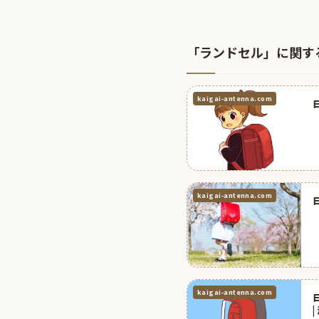
「ランドセル」に関す
kaigai-antenna.com
kaigai-antenna.com
kaigai-antenna.com