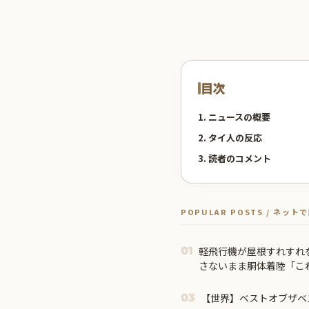
目次
1. ニュースの概要
2. タイ人の反応
3. 読者のコメント
POPULAR POSTS / ネッ
軽飛行機が屋根すれすれ
01
さないまま胴体着陸「こ
見てきた」【海外の反応
【世界】ベストオブザベ
03