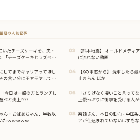
トで話題の人気記事
ていたチーズケーキを、夫・
【熊本地震】 オールドメディ
02
た 「チーズケーキとラズベリ
に流れない動画
つずつたべてもいいよ」と言
にしてまでキャリアってほし
【Xの車窓から】 洗車したら最
04
その言い分にモヤモヤして…
止まらん ほか
使「今日は一般の方とランチし
「さりげなく凄いこと言ってな
06
べと炎上????
上慢っぷりに衝撃を受ける人が
ない財務省が……
ゃん・おばあちゃん、半数以
楽韓さん、本日の動向 - 中国
08
ていたｗｗｗｗｗ
アが仕込まれていないはずもな