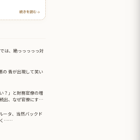
続きを読む
アでは、絶っっっっっ対
悪の 青が出現して笑い
い？」と財務官僚の増
続出、なぜ官僚にすぎ
製ルータ、当然バックド
く……