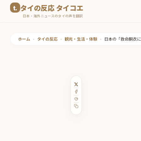
コ
タイの反応 タイコエ
ン
日本・海外ニュースのタイの声を翻訳
テ
ン
ツ
ホーム
•
タイの反応
•
観光・生活・体験
•
日本の「救命胴衣に
へ
ス
キ
ッ
プ