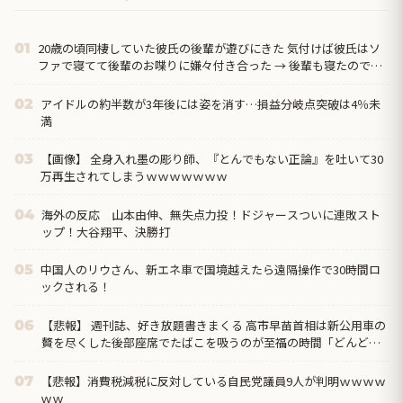
20歳の頃同棲していた彼氏の後輩が遊びにきた 気付けば彼氏はソ
01
ファで寝てて後輩のお喋りに嫌々付き合った → 後輩も寝たので毛
布をかけてあげて私は寝室に入ると…
アイドルの約半数が3年後には姿を消す…損益分岐点突破は4％未
02
満
【画像】 全身入れ墨の彫り師、『とんでもない正論』を吐いて30
03
万再生されてしまうｗｗｗｗｗｗｗ
海外の反応 山本由伸、無失点力投！ドジャースついに連敗スト
04
ップ！大谷翔平、決勝打
中国人のリウさん、新エネ車で国境越えたら遠隔操作で30時間ロ
05
ックされる！
【悲報】 週刊誌、好き放題書きまくる 高市早苗首相は新公用車の
06
贅を尽くした後部座席でたばこを吸うのが至福の時間「どんどん
延びる乗車時間」
【悲報】消費税減税に反対している自民党議員9人が判明ｗｗｗｗ
07
ｗｗ