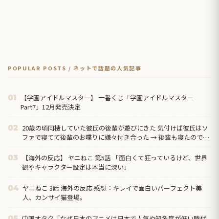
POPULAR POSTS / ネットで話題の人気記事
【学園アイドルマスター】 一番くじ「学園アイドルマスター
01
Part7」12月発売決定
20歳の頃同棲していた彼氏の後輩が遊びにきた 気付けば彼氏はソ
02
ファで寝てて後輩のお喋りに嫌々付き合った → 後輩も寝たので毛
布をかけてあげて私は寝室に入ると…
【海外の反応】 ヤニねこ 第5話 「面白くて狂っているけど、世界
03
観やキャラクター設定は本当に深い」
ヤニねこ 3話 海外の反応 感想：キレイで面白いパーフェクト美
04
人、カンサイ猫登場。
中国オタク「なぜ日本のアニメは日本で人気や知名度が低い時代
05