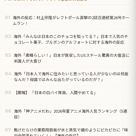
海外の反応：村上宗隆がレフトポール直撃の2試合連続第26号ホー
01
ムラン！
海外「みんなは日本のこのチョコを知ってる？」日本で人気のチ
02
ョコレート菓子、ブルボンのアルフォートに対する海外の反応
海外「素晴らしい！」日本が買収したUSスチール驚異の大復活に
03
米国人が大喜び
海外「日本人で海外に住みたいと思っている人が少ないのは何故
04
なんだ？母国ではみんな出たがっているのだが？」
【朗報】 「日本の白バイ隊員、人間やめてる」
05
海外「神アニメだわ」2026年夏アニメ海外人気ランキング（5週
06
目）
焦げだらけの業務用鉄板が水と蒸気で鏡のようにピカピカに「味
07
が全部流れていく！」【海外の反応】