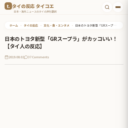
コ
タイの反応 タイコエ
ン
日本・海外ニュースのタイの声を翻訳
テ
ホーム
•
タイの反応
•
文化・食・エンタメ
•
日本のトヨタ新型「GRスープラ」がカッコいい！【タイ人の反応】
ン
ツ
日本のトヨタ新型「GRスープラ」がカッコいい！
へ
【タイ人の反応】
ス
2019.08.02
37 Comments
キ
ッ
プ