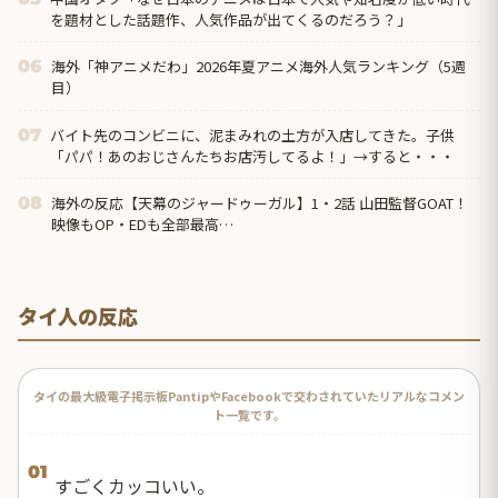
を題材とした話題作、人気作品が出てくるのだろう？」
海外「神アニメだわ」2026年夏アニメ海外人気ランキング（5週
06
目）
バイト先のコンビニに、泥まみれの土方が入店してきた。子供
07
「パパ！あのおじさんたちお店汚してるよ！」→すると・・・
海外の反応【天幕のジャードゥーガル】1・2話 山田監督GOAT！
08
映像もOP・EDも全部最高…
タイ人の反応
タイの最大級電子掲示板PantipやFacebookで交わされていたリアルなコメン
ト一覧です。
01
すごくカッコいい。