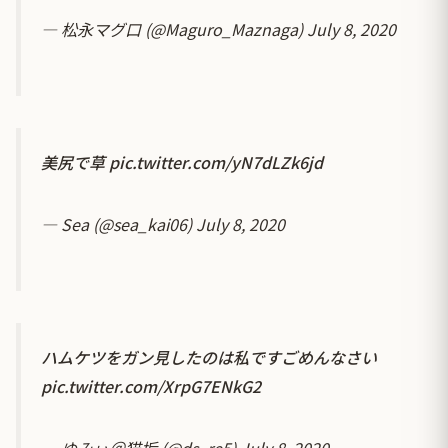
— 松永マグ口 (@Maguro_Maznaga)
July 8, 2020
美尻で草
pic.twitter.com/yN7dLZk6jd
— Sea (@sea_kai06)
July 8, 2020
ハムケツをガン見したのは私ですごめんなさい
pic.twitter.com/XrpG7ENkG2
— ゆみぃ＠猫垢 (@ds_re5)
July 8, 2020