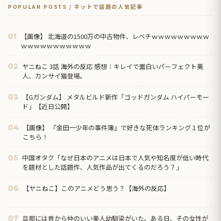
POPULAR POSTS / ネットで話題の人気記事
【画像】 北海道の1500万の中古物件、レベチｗｗｗｗｗｗｗｗｗ
01
ｗｗｗｗｗｗｗｗｗｗｗ
ヤニねこ 3話 海外の反応 感想：キレイで面白いパーフェクト美
02
人、カンサイ猫登場。
【Gガンダム】 メタルビルド新作「ゴッドガンダム ハイパーモー
03
ド」【近日公開】
【画像】 『金田一少年の事件簿』で好きな死体ランキング１位が
04
こちら！
中国オタク「なぜ日本のアニメは日本で人気や知名度が低い時代
05
を題材とした話題作、人気作品が出てくるのだろう？」
【ヤニねこ】このアニメどう思う？【海外の反応】
06
旦那には昔から仲のいい美人幼馴染がいた。ある日、その女性が
07