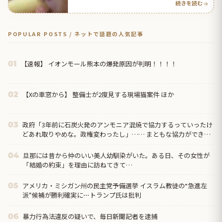
続きを読む
POPULAR POSTS / ネットで話題の人気記事
【速報】 イオンモール熊本の爆発原因が判明！！！！
01
【Xの車窓から】 整備士が2度見する現場猫案件 ほか
02
政府「3年前に石炭火発のアンモニア混焼で協力するっていったけ
03
どあれ取りやめな。政権変わったし」…… まともな協力ができな
い理由、これなんですよね
旦那には昔から仲のいい美人幼馴染がいた。ある日、その女性が
04
「結婚の約束」を理由に訪ねてきて…
アメリカ・ミシガン州の民主党予備選挙 イスラム教徒の“急進左
05
派”候補が勝利確実に⋯トランプ氏は批判
暴力行為法違反の疑いで、毎日新聞記者を逮捕
06