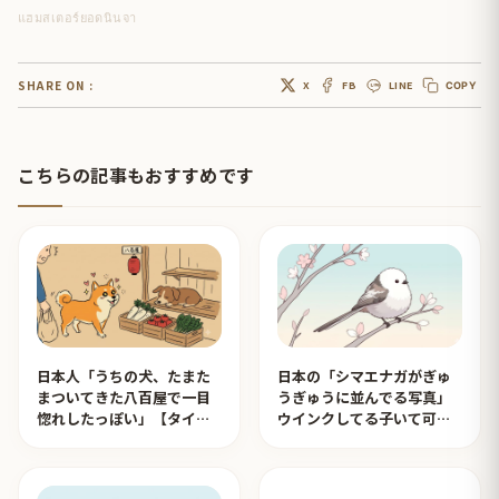
แฮมสเตอร์ยอดนินจา
SHARE ON :
X
FB
LINE
COPY
こちらの記事もおすすめです
日本人「うちの犬、たまた
日本の「シマエナガがぎゅ
まついてきた八百屋で一目
うぎゅうに並んでる写真」
惚れしたっぽい」【タイ人
ウインクしてる子いて可愛
の反応】
すぎる！【タイ人の反応】