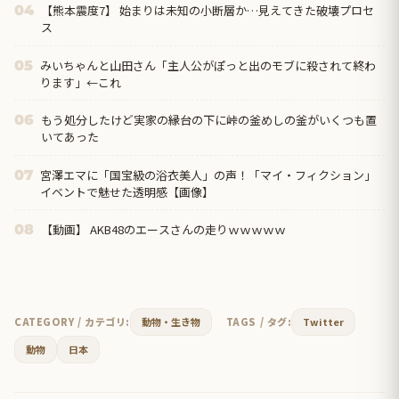
【熊本震度7】 始まりは未知の小断層か…見えてきた破壊プロセ
04
ス
みいちゃんと山田さん「主人公がぽっと出のモブに殺されて終わ
05
ります」←これ
もう処分したけど実家の縁台の下に峠の釜めしの釜がいくつも置
06
いてあった
宮澤エマに「国宝級の浴衣美人」の声！「マイ・フィクション」
07
イベントで魅せた透明感【画像】
【動画】 AKB48のエースさんの走りｗｗｗｗｗ
08
CATEGORY / カテゴリ:
動物・生き物
TAGS / タグ:
Twitter
動物
日本