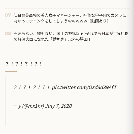
仙台育英高校の美人女子マネージャー、神聖な甲子園でカメラに
07
向かってウインクをしてしまうｗｗｗｗｗ（動画あり）
石油もない、鉄もない、国土の7割は山…それでも日本が世界屈指
08
の経済大国になれた「勤勉さ」以外の勝因！
？！？！？！？！
？！？！？！？！
pic.twitter.com/Ozd3d39AfT
— y (@mx1hr)
July 7, 2020