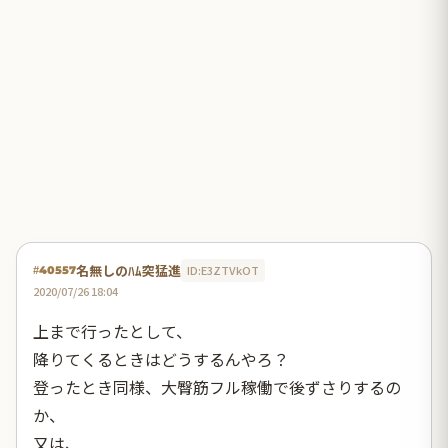
名無しのﾊﾑ突猛進
ID:E3ZTVkOT
#40557
2020/07/26 18:04
上まで行ったとして、
降りてくるときはどうするんやろ？
登ったとき同様、大臀筋フル稼働で後ずさりするの
か、
又は、