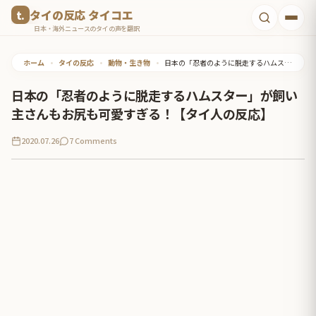
コ
タイの反応 タイコエ
ン
日本・海外ニュースのタイの声を翻訳
テ
ホーム
•
タイの反応
•
動物・生き物
•
日本の「忍者のように脱走するハムスター」が飼い主さんもお尻も可愛すぎる！【タイ人の反応】
ン
ツ
日本の「忍者のように脱走するハムスター」が飼い
へ
主さんもお尻も可愛すぎる！【タイ人の反応】
ス
2020.07.26
7 Comments
キ
ッ
プ