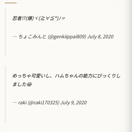
忍者⁉️(爆)ヾ(≧∀≦*)ﾉ〃
— ちょこみんと (@genkiippai809)
July 8, 2020
めっちゃ可愛いし、ハムちゃんの能力にびっくりし
ました😂
— raki (@raki170325)
July 9, 2020