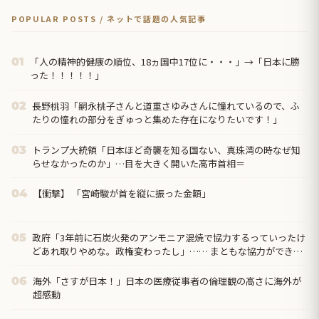
POPULAR POSTS / ネットで話題の人気記事
「人の精神的健康の順位、18ヵ国中17位に・・・」→「日本に勝
01
った！！！！！」
長野桃羽「嗣永桃子さんと道重さゆみさんに憧れているので、ふ
02
たりの憧れの部分をぎゅっと集めた存在になりたいです！」
トランプ大統領「日本ほど奇襲を知る国ない、真珠湾の時なぜ知
03
らせなかったのか」…目を大きく開いた高市首相＝
【衝撃】 「宮崎駿が首を縦に振った金額」
04
政府「3年前に石炭火発のアンモニア混焼で協力するっていったけ
05
どあれ取りやめな。政権変わったし」…… まともな協力ができな
い理由、これなんですよね
海外「さすが日本！」日本の医療従事者の倫理観の高さに海外が
06
超感動