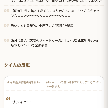
新）今回はスコアを上げた作品がゼロ、3週連続で順位はまったく
動かず
【画像】 例の美人すぎるおにぎり屋さん、裏でおっさんが握って
06
いたｗｗｗｗｗｗｗｗｗｗｗｗｗｗｗｗｗ
元いいとも青年隊、中居正広の”素顔”を暴露
07
海外の反応【天幕のジャードゥーガル】1・2話 山田監督GOAT！
08
映像もOP・EDも全部最高…
タイ人の反応
タイの最大級電子掲示板PantipやFacebookで交わされていたリアルなコメン
ト一覧です。
01
サンキュー