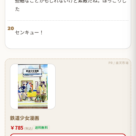
些細なことかもしれないけど素敵だね。ほっこりし
た
20
センキュー！
PR / 楽天市場
鉄道少女漫画
￥785
送料無料
(税込)