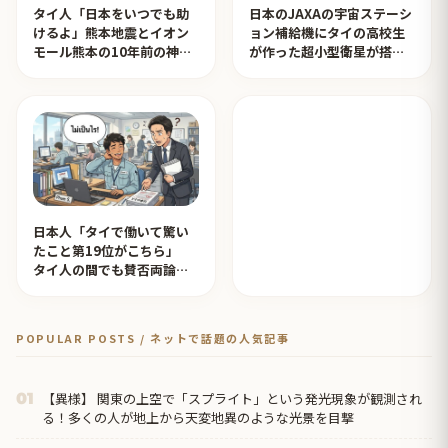
タイ人「日本をいつでも助
日本のJAXAの宇宙ステーシ
けるよ」熊本地震とイオン
ョン補給機にタイの高校生
モール熊本の10年前の神対
が作った超小型衛星が搭載
応を見たタイ人の反応
されタイ人が感動！【タイ
人の反応】
日本人「タイで働いて驚い
たこと第19位がこちら」
タイ人の間でも賛否両論
【タイ人の反応】
POPULAR POSTS / ネットで話題の人気記事
【異様】 関東の上空で「スプライト」という発光現象が観測され
01
る！多くの人が地上から天変地異のような光景を目撃