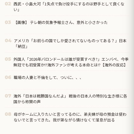
西武・小島大河「1失点で負け投手にするのは野手として良くな
02
い」
【画像】 テレ朝の気象予報士さん、意外と小さかった
03
アメリカ「お前らの国でしか愛されてないものってある？」日本
04
「納豆」
外国人「2026年バロンドールは誰が受賞すべき?」エンバペ、今季
05
無冠でも初受賞か!?海外ファンが考える本命とは!?【海外の反応】
職場の人妻と不倫をして、ついに、、、
06
海外「日本は戦勝国なんだよ」 戦後の日本人の特別な生き様に各
07
国から称賛の声
母がホームに入りたいと言ってるのに、弟夫婦が母の預金は使わ
08
ないでと言ってきた。我が弟ながら情けなくて溜息が出る