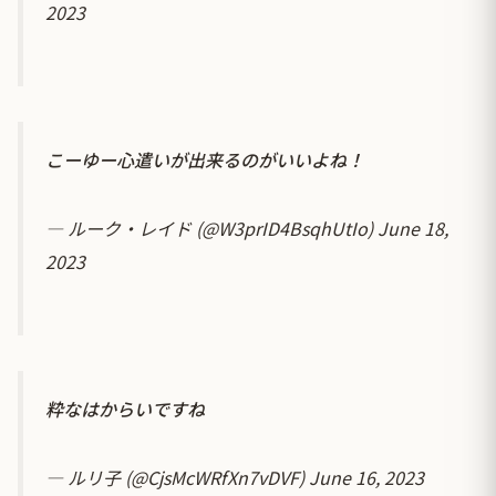
2023
こーゆー心遣いが出来るのがいいよね！
— ルーク・レイド (@W3prID4BsqhUtIo)
June 18,
2023
粋なはからいですね
— ルリ子 (@CjsMcWRfXn7vDVF)
June 16, 2023