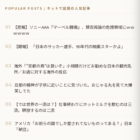
POPULAR POSTS / ネットで話題の人気記事
【悲報】ソニーAAA『マーベル闘魂』、賛否両論の危険領域にｗｗ
01
ｗｗｗｗ
【朗報】 「日本のサッカー選手、90年代の映画スターかよ」
02
海外「”京都の鳥”は良いぞ」小規模だけどお勧めな日本の観光名
03
所／お店に対する海外の反応
旦那の精神が子供に近いことに気づいた。おじゃる丸を見て大爆
04
笑してた
【では世界の一流は？】仕事終わりにホットミルクを飲むのは三
05
流。瞑想するのは二流
アメリカ「お前らの国でしか愛されてないものってある？」日本
06
「納豆」