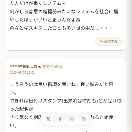
た人だけが書くシステムで
何かしら善意の増幅器みたいなシステムを社会に増
やしたほうがいいと思うんだよね
色々とギスギスしたことも多い世の中だし・・・
↳ 返信する
名無しさん
ID:BkYmE3Yj
#89560
2023/09/28 18:03
こう言うのは良い循環を産むね。良い試みだと思
う。
できれば日付けスタンプ(出来れば時刻も)とか受け取
った駅名が
さり気なく刻印されて特別感が付加されると尚良
い。