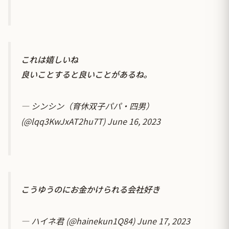
これは嬉しいね
良いことすると良いことがあるね。
— シンシン（育休双子パパ・四男）
(@lqq3KwJxAT2hu7T)
June 16, 2023
こうゆうのにお金かけられる会社好き
— ハイネ君 (@hainekun1Q84)
June 17, 2023