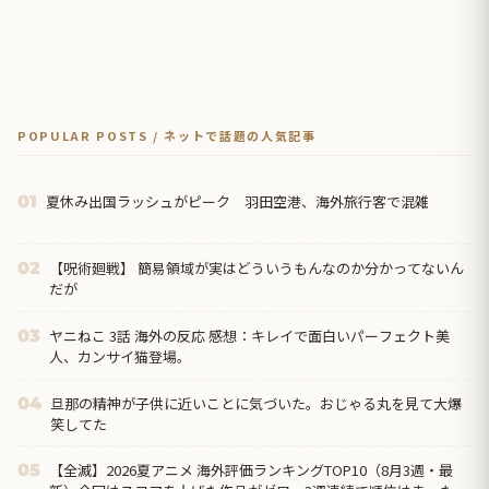
POPULAR POSTS / ネットで話題の人気記事
夏休み出国ラッシュがピーク 羽田空港、海外旅行客で混雑
01
【呪術廻戦】 簡易領域が実はどういうもんなのか分かってないん
02
だが
ヤニねこ 3話 海外の反応 感想：キレイで面白いパーフェクト美
03
人、カンサイ猫登場。
旦那の精神が子供に近いことに気づいた。おじゃる丸を見て大爆
04
笑してた
【全滅】2026夏アニメ 海外評価ランキングTOP10（8月3週・最
05