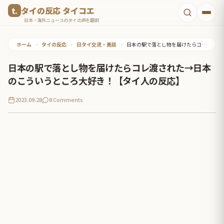
コ
タイの反応 タイコエ
ン
日本・海外ニュースのタイの声を翻訳
テ
ホーム
•
タイの反応
•
日タイ交流・美談
•
日本の駅で落とし物を届けたらコレ渡された→日本のこういうところ大好き！【タイ人の反応】
ン
ツ
日本の駅で落とし物を届けたらコレ渡された→日本
へ
のこういうところ大好き！【タイ人の反応】
ス
2023.09.28
8 Comments
キ
ッ
プ