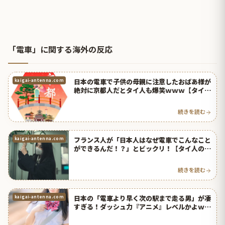
「電車」に関する海外の反応
日本の電車で子供の母親に注意したおばあ様が
kaigai-antenna.com
絶対に京都人だとタイ人も爆笑ｗｗｗ【タイ人
の反応】
続きを読む
フランス人が「日本人はなぜ電車でこんなこと
kaigai-antenna.com
ができるんだ！？」とビックリ！【タイ人の反
応】
続きを読む
日本の「電車より早く次の駅まで走る男」が凄
kaigai-antenna.com
すぎる！ダッシュ力『アニメ』レベルかよｗｗ
ｗ【タイ人の反応】