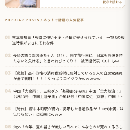
続きを読む
POPULAR POSTS / ネットで話題の人気記事
熊本県知事「報道に強い不満・苦情が寄せられている」→TBSの報
01
道特集がまさにそれな件
長崎の語り部お爺ちゃん（84）、修学旅行生に「日本も原爆を持
02
たないと負ける」と言われびっくり！ 被団協代表（85）も中学
生に「核を持たないで日本...
【悲報】高市政権の消費税減税に反対している９人の自民党議員
03
が全て判明！！！！ やっぱりコイツラかｗｗｗｗｗ
中国「大豪雨！」三峡ダム「基礎部分破損」中国「全力放流！」
04
台風13号「中国上陸予測」台風15号「中国接近（画像」中国「台
風同時上陸！（穀物生産が壊滅危機」→
【時代】 府中本町駅が構内に掲示した書道作品が「30代未満には
05
伝わらない」と話題にｗｗｗ
海外「今年、夏の暑さが厳しい日本でこんなものが売れてるらし
06