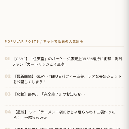
POPULAR POSTS / ネットで話題の人気記事
【GAME】「任天堂」のパッケージ版売上38.5%維持に衝撃！海外
01
ファン「カートリッジこそ至高」
【最新画像】 GLAY・TERU＆パフィー亜美、レアな夫婦ショット
02
を公開してしまう！
【悲報】BMW、『完全終了』のお知らせ…
03
【悲報】 ワイ「ラーメン一袋だけじゃ足らんわ！二袋作った
04
ろ！」→結果ｗｗｗ