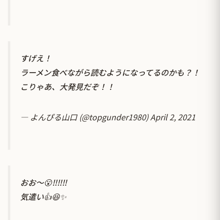
すげえ！
ラーメン食べながら読むようになってるのかも？！
こりゃあ、大発見だぞ！！
— よんぴる山口 (@topgunder1980)
April 2, 2021
おお〜😮‼️‼️‼️
気遣い👍😆✨