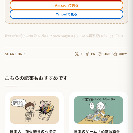
Amazonで見る
Yahoo!で見る
มีชาวทวิตญี่ปุ่นอ่านมังงะเรื่อง Ramen Saiyuki (らーめん再遊記) แล้วอยู่ๆก็สังเกตเห็นว่ามันมีการจัดช่องแปลกๆ
SHARE ON :
X
FB
LINE
COPY
こちらの記事もおすすめです
日本人「花火撮るのヘタク
日本のゲーム「心霊写真仕