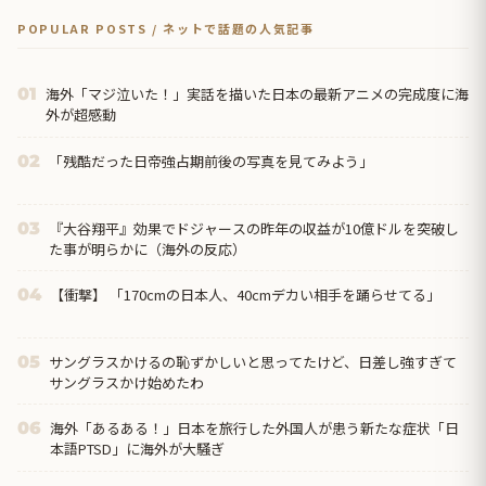
POPULAR POSTS / ネットで話題の人気記事
海外「マジ泣いた！」実話を描いた日本の最新アニメの完成度に海
01
外が超感動
「残酷だった日帝強占期前後の写真を見てみよう」
02
『大谷翔平』効果でドジャースの昨年の収益が10億ドルを突破し
03
た事が明らかに（海外の反応）
【衝撃】 「170cmの日本人、40cmデカい相手を踊らせてる」
04
サングラスかけるの恥ずかしいと思ってたけど、日差し強すぎて
05
サングラスかけ始めたわ
海外「あるある！」日本を旅行した外国人が患う新たな症状「日
06
本語PTSD」に海外が大騒ぎ