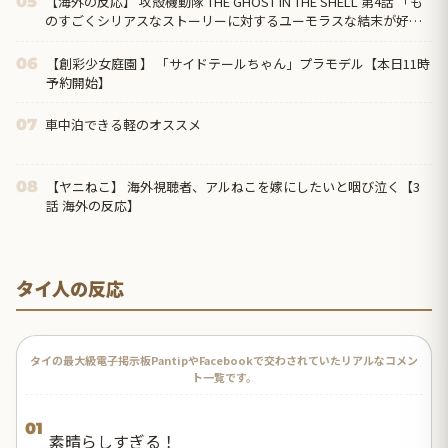
【海外の反応】 攻殻機動隊 THE GHOST IN THE SHELL 第4話 「も
05
のすごくシリアスなストーリーに対するユーモラスな結末が好
き」
【創彩少女庭園 】 「サイドテールちゃん」プラモデル【本日11時
06
予約開始】
車中泊できる軽のオススメ
07
【ヤニねこ】 海外視聴者、アルねこを嫁にしたいと咽び泣く【3
08
話 海外の反応】
タイ人の反応
タイの最大級電子掲示板PantipやFacebookで交わされていたリアルなコメン
ト一覧です。
01
素晴らしすぎる！