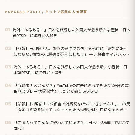
POPULAR POSTS / ネットで話題の人気記事
海外「あるある！」日本を旅行した外国人が患う新たな症状「日本
01
後PTSD」に海外が大騒ぎ
【悲報】玉川徹さん、警官の発泡での包丁男死亡に「絶対に死刑
02
にならない罪なのに警察が死刑にした！」 → 元警官のマジレスが
コチラ → ………
海外「あるある！」日本を旅行した外国人が患う新たな症状「日
03
本語PTSD」に海外が大騒ぎ
「視聴者ナメとんか？」YouTubeの広告に流れてきた“冷凍庫の霜
04
取りスプレー”が詐欺丸出しだと話題にｗｗｗｗ
【悲報】 財務省「レジ都合で消費税を0％にできません！」 → X民
05
「指定ゴミ袋を買ってレシート見たら消費税はゼロになるんだけ
ど？」ｗｗｗｗｗｗ...
「中国人ってこんなに嫌われているの？」日本生活9年目で明かす
06
本心！