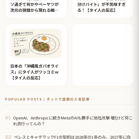
ソ過ぎて何かやベーヤツが
分けバイト」が不気味すぎ
次元の狭間から現れる瞬間
る！【タイ人の反応】
みたいのが撮れた」ｗｗｗ
【タイ人の反応】
日本の「沖縄風ガパオライ
ス」にタイ人がツッコミｗ
【タイ人の反応】
POPULAR POSTS / ネットで話題の人気記事
OpenAI、Anthropicに続きMetaのAIも勝手に他社攻撃 嘘ξけど何こ
01
れ流行ってんの？
ペレスとキャデラックF1の契約は2026年の1年のみ、2027年に向
02