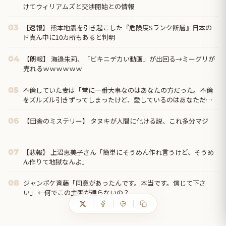
けてウィリアムズと交渉開始との情報
【速報】 熊本地震を引き起こした『危険度Sランク断層』日本の
03
ド真ん中に10カ所もあると判明
【朗報】 海邉朱莉、「ビキニデカい動画」が出回る→ミーグリが
04
売れるｗｗｗｗｗｗ
不倫していた妻は「常に一番大事なのはあなたの方だった。不倫
05
をズルズル引きずってしまったけど、愛しているのはあなただ
け」と。これで「じゃあ仕方ないよね！」ってなるか！どアホ
【田舎のミステリー】 タヌキが人間に化ける説、これ多分マジ
06
【悲報】 上沼恵美子さん「簡単にそうめん作れ言うけど、そうめ
07
ん作りて地獄なんよ」
ジャンポケ斉藤「同意があったんです。本当です。信じて下さ
08
い」 ←何でこの主張が通らないの？