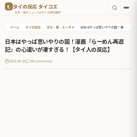
コ
タイの反応 タイコエ
ン
日本・海外ニュースのタイの声を翻訳
テ
ホーム
•
タイの反応
•
文化・食・エンタメ
•
日本はやっぱ思いやりの国！漫画『らーめん再遊記』の心遣いが凄すぎる！【タイ人の反応】
ン
ツ
日本はやっぱ思いやりの国！漫画『らーめん再遊
へ
記』の心遣いが凄すぎる！【タイ人の反応】
ス
2021.04.20
26 Comments
キ
ッ
プ