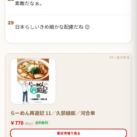
素敵だなぁ。
29
日本らしいきめ細かな配慮だね 😊
PR / 楽天市場
らーめん再遊記 11／久部緑郎／河合単
￥770
送料無料
(税込)
楽天市場で見る