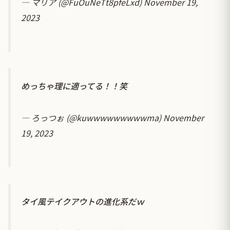
— マリア (@FuOuNeTt8pfeLxd)
November 19,
2023
めっちゃ理に適ってる！！笑
— ろっつぉ (@kuwwwwwwwwwma)
November
19, 2023
タイ風テイクアウトの進化系だｗ