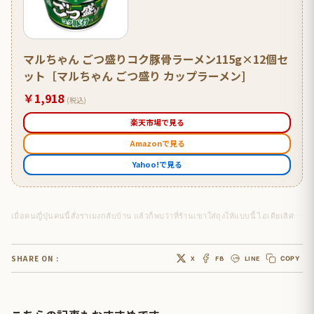
マルちゃん ごつ盛りコク豚骨ラーメン115g×12個セ
ット［マルちゃん ごつ盛り カップラーメン]
￥1,918
(税込)
楽天市場で見る
Amazonで見る
Yahoo!で見る
เมื่อคนญี่ปุ่นคนนี้สั่งราเมงกลับบ้าน แล้วก็พบว่าที่ร้านเขาใส่ถุงให้แบบนี้ ไอเดียเลิศมาก
SHARE ON :
X
FB
LINE
COPY