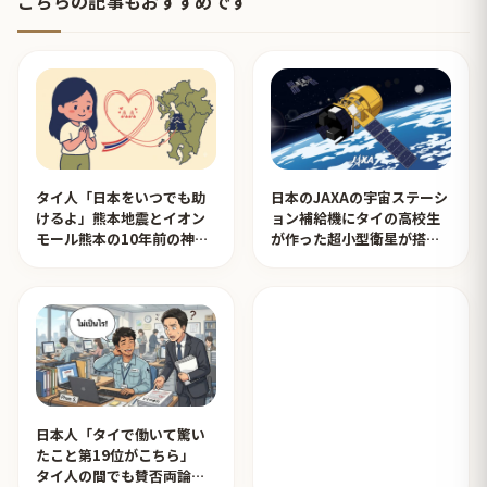
こちらの記事もおすすめです
タイ人「日本をいつでも助
日本のJAXAの宇宙ステーシ
けるよ」熊本地震とイオン
ョン補給機にタイの高校生
モール熊本の10年前の神対
が作った超小型衛星が搭載
応を見たタイ人の反応
されタイ人が感動！【タイ
人の反応】
日本人「タイで働いて驚い
たこと第19位がこちら」
タイ人の間でも賛否両論