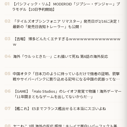
【パシフィック・リム】 MODEROID「ジプシー・デンジャー」プ
01
ラモデル【10日予約開始】
「テイルズオブシンフォニア リマスター」発売日が2/16に決定！
02
最新の「発売日告知トレーラー」も公開！
【吉報】 博多どんたくエチすぎるｗｗｗｗｗｗｗｗｗｗｗｗｗｗ
03
ｗ
海外「ウルっときた…」これ描いて死ね 第6話の海外反応
04
中国オタク「日本刀のように持っているだけで強者の証明、銃撃
05
戦やサイバーパンクに割り込める記号になる中国の武器ってなん
だろう？」
【GAME】「Halo Studios」のレイオフ発覚で物議！海外ゲーマー
06
「11年間まともなゲームを出してないからだ…」
【艦これ】 E5までフランス艦出せると本当にスゴいよね
07
ヤニねこ 3話 海外の反応 感想：キレイで面白いパーフェクト美
08