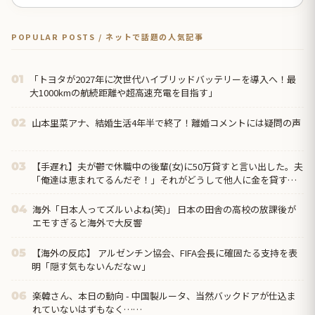
POPULAR POSTS / ネットで話題の人気記事
「トヨタが2027年に次世代ハイブリッドバッテリーを導入へ！最
01
大1000kmの航続距離や超高速充電を目指す」
山本里菜アナ、結婚生活4年半で終了！離婚コメントには疑問の声
02
【手遅れ】夫が鬱で休職中の後輩(女)に50万貸すと言い出した。夫
03
「俺達は恵まれてるんだぞ！」それがどうして他人に金を貸すと
いう発想に結び付くんだ？→さらに驚いたことに…
海外「日本人ってズルいよね(笑)」 日本の田舎の高校の放課後が
04
エモすぎると海外で大反響
【海外の反応】 アルゼンチン協会、FIFA会長に確固たる支持を表
05
明「隠す気もないんだなｗ」
楽韓さん、本日の動向 - 中国製ルータ、当然バックドアが仕込ま
06
れていないはずもなく……