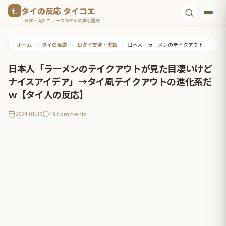
コ
タイの反応 タイコエ
ン
日本・海外ニュースのタイの声を翻訳
テ
ホーム
•
タイの反応
•
日タイ交流・美談
•
日本人「ラーメンのテイクアウトが見た目凄いけどナイスアイデア」→タイ風テイクアウトの進化系だｗ【タイ人の反応】
ン
ツ
日本人「ラーメンのテイクアウトが見た目凄いけど
へ
ナイスアイデア」→タイ風テイクアウトの進化系だ
ス
ｗ【タイ人の反応】
キ
2024.01.30
19 Comments
ッ
プ