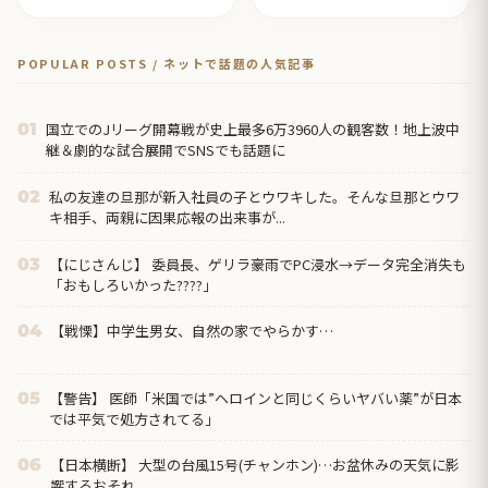
【タイ人の反応】
POPULAR POSTS / ネットで話題の人気記事
国立でのJリーグ開幕戦が史上最多6万3960人の観客数！地上波中
01
継＆劇的な試合展開でSNSでも話題に
私の友達の旦那が新入社員の子とウワキした。そんな旦那とウワ
02
キ相手、両親に因果応報の出来事が...
【にじさんじ】 委員長、ゲリラ豪雨でPC浸水→データ完全消失も
03
「おもしろいかった????」
【戦慄】中学生男女、自然の家でやらかす…
04
【警告】 医師「米国では”ヘロインと同じくらいヤバい薬”が日本
05
では平気で処方されてる」
【日本横断】 大型の台風15号(チャンホン)…お盆休みの天気に影
06
響するおそれ