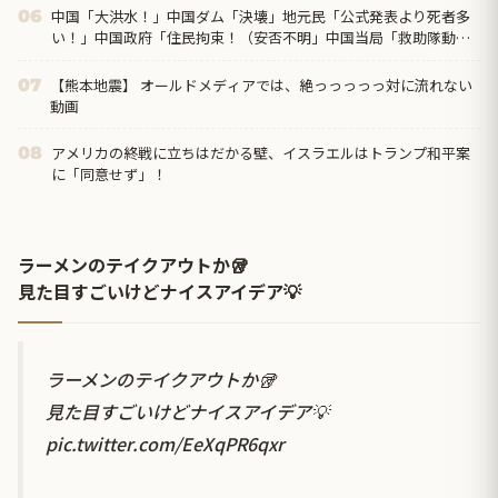
中国「大洪水！」中国ダム「決壊」地元民「公式発表より死者多
06
い！」中国政府「住民拘束！（安否不明」中国当局「救助隊動画
も削除」台風13号「三峡ダム接近中」→
【熊本地震】 オールドメディアでは、絶っっっっっ対に流れない
07
動画
アメリカの終戦に立ちはだかる壁、イスラエルはトランプ和平案
08
に「同意せず」！
ラーメンのテイクアウトか🥡
見た目すごいけどナイスアイデア💡
ラーメンのテイクアウトか🥡
見た目すごいけどナイスアイデア💡
pic.twitter.com/EeXqPR6qxr