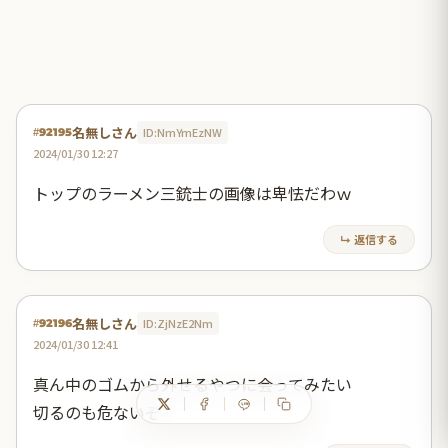
名無しさん
ID:NmYmEzNW
#92195
2024/01/30 12:27
トップのラーメン三銃士の画像は卑怯だわｗ
↳ 返信する
名無しさん
ID:ZjNzE2Nm
#92196
2024/01/30 12:41
真ん中のゴムから外せるやつに会ってみたい
切るのも危ないぞ