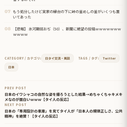
もう処分したけど実家の縁台の下に峠の釜めしの釜がいくつも置
07
いてあった
【悲報】 氷河期弱おぢ（50）、新聞に絶望の投稿ｗｗｗｗｗｗｗ
08
ｗｗｗｗ
CATEGORY / カテゴリ:
日タイ交流・美談
TAGS / タグ:
Twitter
日本
PREV POST
日本のイワシャコの自然な姿を撮ろうとした結果→めちゃくちゃキメキ
メなのが面白いｗｗｗ【タイ人の反応】
NEXT POST
日本の「専用設計の車庫」を見てタイ人が「日本人の規律正しさ、公共
精神」を絶賛！【タイ人の反応】