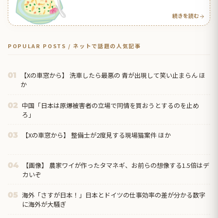
【タイ人の反応】
続きを読む
POPULAR POSTS / ネットで話題の人気記事
【Xの車窓から】 洗車したら最悪の 青が出現して笑い止まらん ほ
01
か
中国「日本は原爆被害者の立場で同情を買おうとするのを止め
02
ろ」
【Xの車窓から】 整備士が2度見する現場猫案件 ほか
03
【画像】 農家ワイが作ったタマネギ、お前らの想像する1.5倍はデ
04
カいぞ
海外「さすが日本！」日本とドイツの仕事効率の差が分かる数字
05
に海外が大騒ぎ