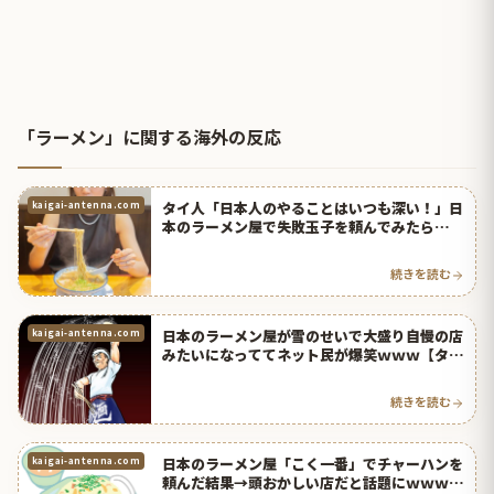
「ラーメン」に関する海外の反応
タイ人「日本人のやることはいつも深い！」日
kaigai-antenna.com
本のラーメン屋で失敗玉子を頼んでみたら…
【タイ人の反応】
続きを読む
日本のラーメン屋が雪のせいで大盛り自慢の店
kaigai-antenna.com
みたいになっててネット民が爆笑ｗｗｗ【タイ
人の反応】
続きを読む
日本のラーメン屋「こく一番」でチャーハンを
kaigai-antenna.com
頼んだ結果→頭おかしい店だと話題にｗｗｗ