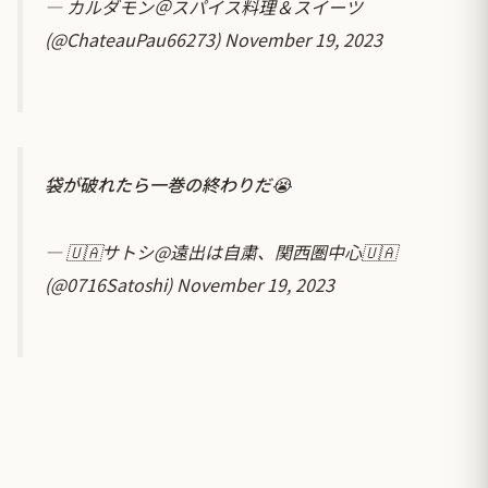
— カルダモン＠スパイス料理＆スイーツ
(@ChateauPau66273)
November 19, 2023
袋が破れたら一巻の終わりだ😭
— 🇺🇦サトシ@遠出は自粛、関西圏中心🇺🇦
(@0716Satoshi)
November 19, 2023