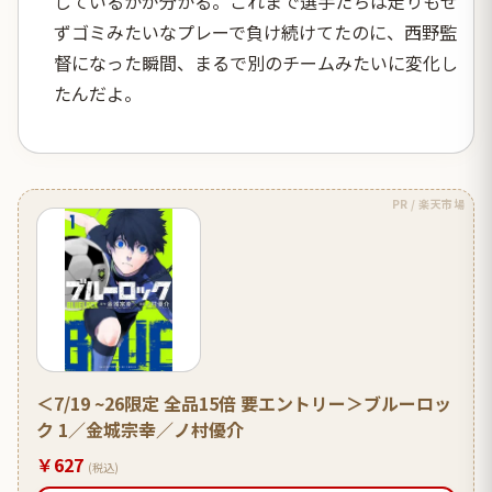
しているかが分かる。これまで選手たちは走りもせ
ずゴミみたいなプレーで負け続けてたのに、西野監
督になった瞬間、まるで別のチームみたいに変化し
たんだよ。
PR / 楽天市場
＜7/19 ~26限定 全品15倍 要エントリー＞ブルーロッ
ク 1／金城宗幸／ノ村優介
￥627
(税込)