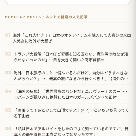
POPULAR POSTS / ネットで話題の人気記事
海外「これ大好き！」日本のオタアイテムを購入して大喜びの米国
01
人美女に海外が大騒ぎ
トランプ大統領「日本ほど奇襲を知る国ない、真珠湾の時なぜ知
02
らせなかったのか」…目を大きく開いた高市首相＝
海外「日本旅行のことで悩んでるんだけど、自分はどうすべきな
03
んだろうか？」→「最高の旅になるから行くべき！」【海外の反
応】
【海外の反応】「世界最高のバンドだ」ニルヴァーナのカート・
04
コバーンが繰り返し絶賛した日本のガールズバンドの正体
「頑張って！あと少しで山頂ですよ！(^_^)」といちいち言ってく
05
る下山者
「私は日本でアルバイトをしたのでよく知っているのですが、日
06
本人の衛生管理は本当になってなかったです」