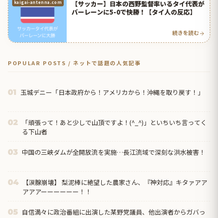
【サッカー】日本の西野監督率いるタイ代表が
kaigai-antenna.com
バーレーンに5-0で快勝！【タイ人の反応】
続きを読む
POPULAR POSTS / ネットで話題の人気記事
玉城デニー「日本政府から！アメリカから！沖縄を取り戻す！」
01
「頑張って！あと少しで山頂ですよ！(^_^)」といちいち言ってく
02
る下山者
中国の三峡ダムが全開放流を実施…長江流域で深刻な洪水被害！
03
【涙腺崩壊】 梨泥棒に絶望した農家さん、『神対応』キタァアア
04
アアアーーーーーー！！
自信満々に政治番組に出演した某野党議員、他出演者からガバっ
05