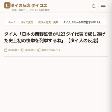
コ
タイの反応 タイコエ
ン
日本・海外ニュースのタイの声を翻訳
テ
ホーム
•
タイの反応
•
日タイ交流・美談
•
タイ人「日本の西野監督がU23タイ代表で成し遂げた史上初の快挙を列挙するね」【タイ人の反応】
ン
ツ
タイ人「日本の西野監督がU23タイ代表で成し遂げ
へ
た史上初の快挙を列挙するね」【タイ人の反応】
ス
2020.01.16
2026.06.17
38 Comments
キ
ッ
プ