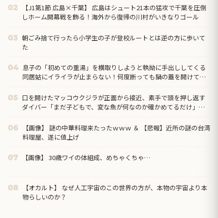
【J1第1節 広島×千葉】 広島はシュート21本の猛攻で千葉を圧倒
02
しホーム開幕戦を飾る！海外から復帰の川村がいきなりゴール
朝ごみ捨て行ったら小学生の子が登校ルートとは逆の方に歩いて
03
た
息子の「初めての重湯」を横取りしようと執拗に手出ししてくる
04
同居姑にイライラが止まらない！何度断っても鍋の蓋を開けてか
き混ぜ、結局『姑との合作』という不快すぎる形に・・・
口を開けたマッコウクジラが正面から接近、素手で頭を押し返す
05
ダイバー「まだ子どもで、変な魚が何なのか確かめてるだけ」
【海外の反応】
【画像】 謎の中華料理来たったｗｗｗ ＆ 【悲報】近所の謎の台湾
06
料理屋、遂に値上げ
【画像】 30歳ワイの体組成、めちゃくちゃ…
07
【オカルト】 なぜ人工宇宙のこの世界の方が、本物の宇宙より本
08
物らしいのか？