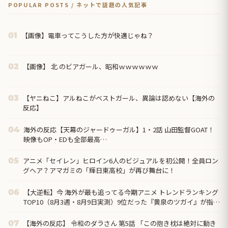
POPULAR POSTS / ネットで話題の人気記事
【画像】電車ってこうした方が快適じゃね？
01
【画像】 北 のビアガール、昭和ｗｗｗｗｗｗ
02
【ヤニねこ】アルねこがベストガール、異論は認めない【海外の
03
反応】
海外の反応【天幕のジャードゥーガル】1・2話 山田監督GOAT！
04
映像もOP・EDも全部最高…
アニメ「セイレン」ヒロイン6人のビジュアルを初公開！全員ロン
05
グヘア？アマガミの「輝日東高校」が再び舞台に！
【大逆転】今 海外が最も追ってる今期アニメ トレンドランキング
06
TOP10（8月3週・8月9日実測）9位だった『黄泉のツガイ』が指数
530で首位、前回1位の『幼女戦記Ⅱ』は圏外へ
【海外の反応】 令和のダラさん 第5話 「この抱き枕は絶対に動き
07