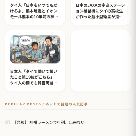
タイ人「日本をいつでも助
日本のJAXAの宇宙ステーシ
けるよ」熊本地震とイオン
ョン補給機にタイの高校生
モール熊本の10年前の神対
が作った超小型衛星が搭載
応を見たタイ人の反応
されタイ人が感動！【タイ
人の反応】
日本人「タイで働いて驚い
たこと第19位がこちら」
タイ人の間でも賛否両論
【タイ人の反応】
POPULAR POSTS / ネットで話題の人気記事
【悲報】 味噌ラーメンで行列、出来ない
01