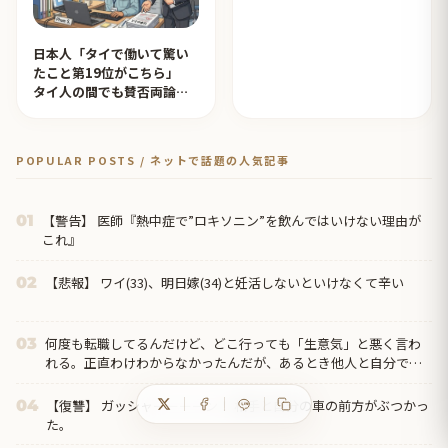
日本人「タイで働いて驚い
たこと第19位がこちら」
タイ人の間でも賛否両論
【タイ人の反応】
POPULAR POSTS / ネットで話題の人気記事
【警告】 医師『熱中症で”ロキソニン”を飲んではいけない理由が
01
これ』
【悲報】 ワイ(33)、明日嫁(34)と妊活しないといけなくて辛い
02
何度も転職してるんだけど、どこ行っても「生意気」と悪く言わ
03
れる。正直わけわからなかったんだが、あるとき他人と自分では
外見に大きく差がある事に気づいて…
【復讐】 ガッシャーーーーン！ 相手と自分の車の前方がぶつかっ
04
た。