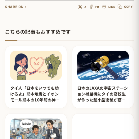
SHARE ON :
X
FB
LINE
COPY
こちらの記事もおすすめです
タイ人「日本をいつでも助
日本のJAXAの宇宙ステーシ
けるよ」熊本地震とイオン
ョン補給機にタイの高校生
モール熊本の10年前の神対
が作った超小型衛星が搭載
応を見たタイ人の反応
されタイ人が感動！【タイ
人の反応】