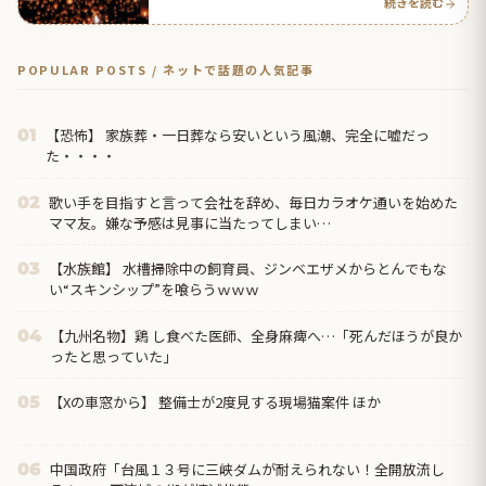
続きを読む
POPULAR POSTS / ネットで話題の人気記事
【恐怖】 家族葬・一日葬なら安いという風潮、完全に嘘だっ
01
た・・・・
歌い手を目指すと言って会社を辞め、毎日カラオケ通いを始めた
02
ママ友。嫌な予感は見事に当たってしまい…
【水族館】 水槽掃除中の飼育員、ジンベエザメからとんでもな
03
い“スキンシップ”を喰らうｗｗｗ
【九州名物】鶏 し食べた医師、全身麻痺へ…「死んだほうが良か
04
ったと思っていた」
【Xの車窓から】 整備士が2度見する現場猫案件 ほか
05
中国政府「台風１３号に三峡ダムが耐えられない！全開放流し
06