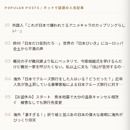
POPULAR POSTS / ネットで話題の人気記事
外国人「これが日本で嫌われてるアニメキャラのカップリングらし
01
い…」
欧州「日本だけ反則だろ…」 世界の『日本びいき』にヨーロッパ
02
全土から不満の声
義兄の子が義兄嫁より私にベッタリで、今度結婚式を挙げるんだ
03
けど義兄一家を呼びたくない。私以上に夫も「(私)が苦労するのが
目に見えてる！」と懸念してる。呼ばないと体裁悪い？
海外「日本でクルーズ旅行をした人はいる？どうだった？」近年
04
人気が急上昇している豪華客船による日本クルーズ旅行に対する
海外の反応
【お盆休み】スタート 熊本地震で大分の温泉キャンセル相次
05
ぐ 被害なしでも旅行先変更
海外「凄すぎる！」折り紙と並ぶあの日本の偉大な発明に海外が
06
びっくり仰天