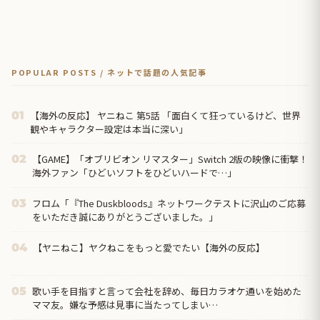
POPULAR POSTS / ネットで話題の人気記事
【海外の反応】 ヤニねこ 第5話 「面白くて狂っているけど、世界
01
観やキャラクター設定は本当に深い」
【GAME】「オブリビオン リマスター」Switch 2版の映像に衝撃！
02
海外ファン「ひどいソフトをひどいハードで…」
フロム「『The Duskbloods』ネットワークテストに沢山のご応募
03
をいただき誠にありがとうございました。」
【ヤニねこ】ヤクねこをもっと愛でたい【海外の反応】
04
歌い手を目指すと言って会社を辞め、毎日カラオケ通いを始めた
05
ママ友。嫌な予感は見事に当たってしまい…