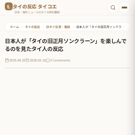
コ
タイの反応 タイコエ
ン
日本・海外ニュースのタイの声を翻訳
テ
ホーム
•
タイの反応
•
日タイ交流・美談
•
日本人が「タイの旧正月ソンクラーン」を楽しんでるのを見たタイ人の反応
ン
ツ
日本人が「タイの旧正月ソンクラーン」を楽しんで
へ
るのを見たタイ人の反応
ス
2025.04.25
2026.03.10
3 Comments
キ
ッ
プ