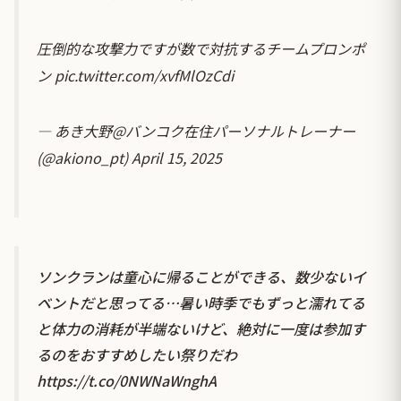
圧倒的な攻撃力ですが数で対抗するチームプロンポ
ン
pic.twitter.com/xvfMlOzCdi
— あき大野@バンコク在住パーソナルトレーナー
(@akiono_pt)
April 15, 2025
ソンクランは童心に帰ることができる、数少ないイ
ベントだと思ってる…暑い時季でもずっと濡れてる
と体力の消耗が半端ないけど、絶対に一度は参加す
るのをおすすめしたい祭りだわ
https://t.co/0NWNaWnghA