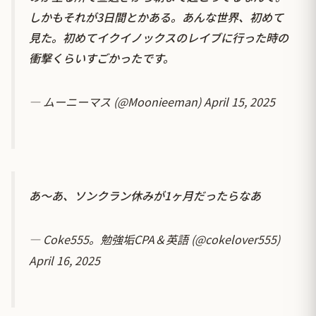
しかもそれが3日間とかある。あんな世界、初めて
見た。初めてイクイノックスのレイブに行った時の
衝撃くらいすごかったです。
— ムーニーマス (@Moonieeman)
April 15, 2025
あ～あ、ソンクラン休みが1ヶ月だったらなあ
— Coke555。勉強垢CPA＆英語 (@cokelover555)
April 16, 2025