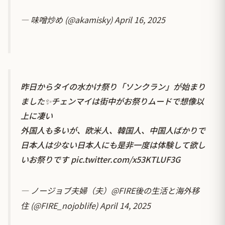
— 味噌炒め (@akamisky)
April 16, 2025
昨日からタイの水かけ祭り「ソンクラン」が始まり
ました✨チェンマイは街中がお祭りムードで想像以
上に凄い
外国人も多いが、欧米人、韓国人、中国人ばかりで
日本人は少ない日本人にも是非一度は体験して欲し
いお祭りです
pic.twitter.com/x53KTLUF3G
— ノージョブ夫婦（夫）@FIRE後の生活と海外移
住 (@FIRE_nojoblife)
April 14, 2025