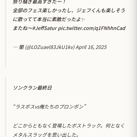
祭り騒ぎ最高すぎたー！
全部のフェス楽しかったし、ジェフくんも楽しそう
に歌ってて本当に素敵だったよ✨
またね〜
#JeffSatur
pic.twitter.com/q1FNhhnCad
— 蘭 (@LOZuael83JkU1kv)
April 16, 2025
ソンクラン最終日
“ラスボスvs俺たちのプロンポン”
どこからともなく登場したボストラック。何となく
メタルスラッグを思い出した。