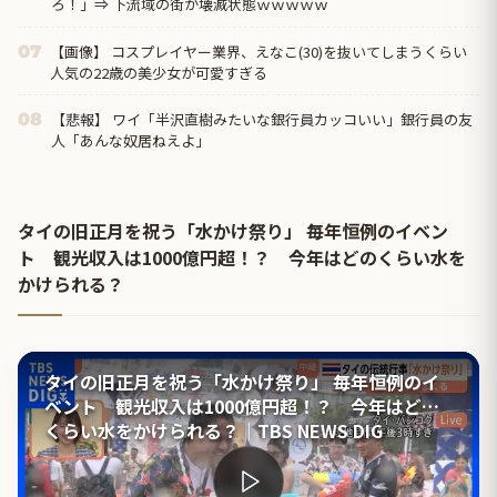
ろ！」⇒ 下流域の街が壊滅状態ｗｗｗｗｗ
【画像】 コスプレイヤー業界、えなこ(30)を抜いてしまうくらい
07
人気の22歳の美少女が可愛すぎる
【悲報】 ワイ「半沢直樹みたいな銀行員カッコいい」銀行員の友
08
人「あんな奴居ねえよ」
タイの旧正月を祝う「水かけ祭り」 毎年恒例のイベン
ト 観光収入は1000億円超！？ 今年はどのくらい水を
かけられる？
タイの旧正月を祝う「水かけ祭り」 毎年恒例のイ
ベント 観光収入は1000億円超！？ 今年はどの
くらい水をかけられる？｜TBS NEWS DIG