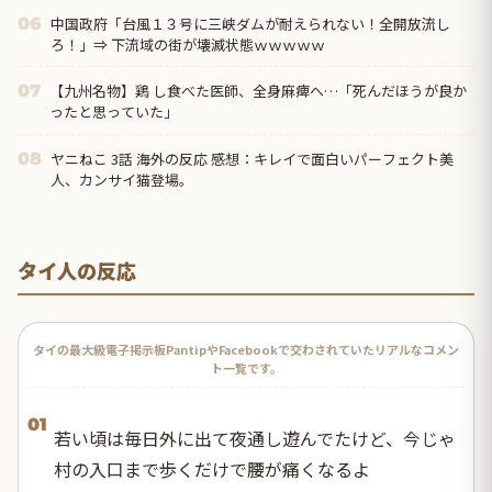
中国政府「台風１３号に三峡ダムが耐えられない！全開放流し
06
ろ！」⇒ 下流域の街が壊滅状態ｗｗｗｗｗ
【九州名物】鶏 し食べた医師、全身麻痺へ…「死んだほうが良か
07
ったと思っていた」
ヤニねこ 3話 海外の反応 感想：キレイで面白いパーフェクト美
08
人、カンサイ猫登場。
タイ人の反応
タイの最大級電子掲示板PantipやFacebookで交わされていたリアルなコメン
ト一覧です。
01
若い頃は毎日外に出て夜通し遊んでたけど、今じゃ
村の入口まで歩くだけで腰が痛くなるよ