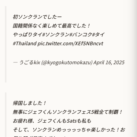
初ソンクランでしたー
国籍関係なく楽しめて最高でした！
やっぱりタイ
#ソンクラン
#バンコク
#タイ
#Thailand
pic.twitter.com/XEfSNBncvt
— うごるkix (@kyogokutomokazu)
April 16, 2025
帰国しました！
無事にジェフくんソンクランフェス5戦全て制覇！
お疲れ様、ジェフくんもSatsも私も
そして、ソンクランめっっっっちゃ楽しかった！お