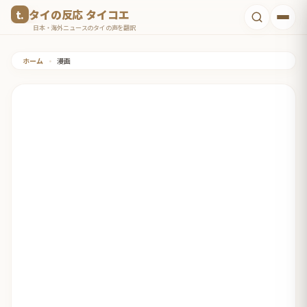
コ
タイの反応 タイコエ
ン
日本・海外ニュースのタイの声を翻訳
テ
ホーム
•
漫画
ン
ツ
へ
ス
キ
ッ
プ