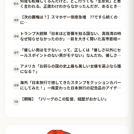
何度も転職してるんだけど、どこ行っても「生意気」と悪
04
く言われる。正直わけわからなかったんだが、あるとき他
人と自分では外見に大きく差がある事に気づいて…
【次の覇権は？】スマホゲー倒産急増 ??ですら続くの
05
に…
トランプ大統領「日本ほど奇襲を知る国ない、真珠湾の時
06
なぜ知らせなかったのか」…目を大きく開いた高市首相＝
「優しい男はモテない」って、正しくは「優しさ以外にセ
07
ールスポイントのない男がモテない」なんだわ。優しさ自
体を好きではない
アメリカ「お前らの国の史上最も美しい女優を選ぶなら誰
08
になる？」
海外「日本旅行で捺してきたスタンプをクッションカバー
09
にしてみた！」一風変わった日本旅行の記念品のアイディ
アに対する海外の反応
【朗報】 「Jリーグのこの監督、経歴がおかしい」
10