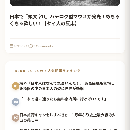
日本で『頭文字D』ハチロク型マウスが発売！めちゃ
くちゃ欲しい！【タイ人の反応】
2023.05.13
9 Comments
TRENDING NOW / 人気記事ランキング
海外「日本人はなんて気高いんだ！」 英高級紙も驚愕し
01
た極限の中の日本人の姿に世界が衝撃
「日本で道に迷ったら無料案内所に行けばOKです」
02
日本旅行キャンセルすべきか…1万年ぶり史上最大級の火
03
山の兆し＝