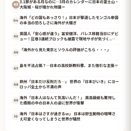
3.1節がある月なのに…3月のカレンダーに日本の富士山・
03
大阪城・桜が描かれ物議＝
海外「どの国もあっさり！」日本が撃退したモンゴル帝国
04
の本当の恐ろしさに海外が大騒ぎ
英国人「安心感が違う」冨安健洋、パレス移籍当日にデビ
05
ュー！圧巻3連続ブロックも披露で現地サポが気づく..
【海外の反応】
「海外から見た東京とソウルの評価がこちら・・・」
06
島を不法占拠？…日本の高校新教科書、また強引な主張＝
07
欧州「日本だけ反則だろ…」 世界の『日本びいき』にヨー
08
ロッパ全土から不満の声
海外「日本人はなんて気高いんだ！」 英高級紙も驚愕し
09
た極限の中の日本人の姿に世界が衝撃
海外「日本はさすが過ぎるｗ」 日本は野生動物の喧嘩さ
10
え可愛くなってしまうと世界が騒然