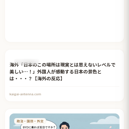
おすすめ記事
海外「日本のこの場所は現実とは思えないレベルで
美しい…！」外国人が感動する日本の景色と
は・・・？【海外の反応】
kaigai-antenna.com
政治・国防・外交