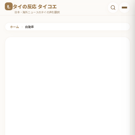
コ
タイの反応 タイコエ
ン
日本・海外ニュースのタイの声を翻訳
テ
ホーム
•
自動車
ン
ツ
へ
ス
キ
ッ
プ