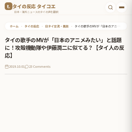
コ
タイの反応 タイコエ
ン
日本・海外ニュースのタイの声を翻訳
テ
ホーム
•
タイの反応
•
日タイ交流・美談
•
タイの歌手のMVが「日本のアニメみたい」と話題に！攻殻機動隊や伊藤潤二に似てる？【タイ人の反応】
ン
ツ
タイの歌手のMVが「日本のアニメみたい」と話題
へ
に！攻殻機動隊や伊藤潤二に似てる？【タイ人の反
ス
応】
キ
2019.10.01
23 Comments
ッ
プ