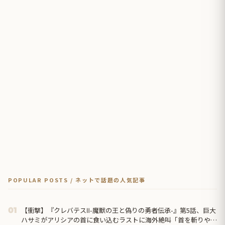
POPULAR POSTS / ネットで話題の人気記事
【衝撃】『クレバテスⅡ-魔獣の王と偽りの勇者伝承-』第5話、巨大
01
ハサミがアリシアの首に食い込むラストに海外絶叫「首を斬りやが