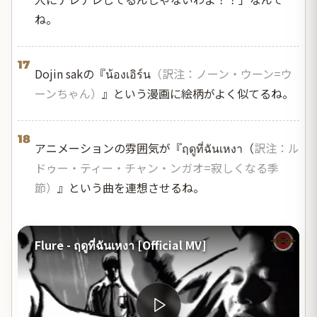
ね。
17
Dojin sakの『น้องเอิร์น
（訳注：ノーン・ウーン=ウ
ーンちゃん）
』という漫画に絵柄がよく似てるね。
18
アニメーションの雰囲気が『ฤดูที่ฉันเหงา（
訳注：ル
ドゥー・ティー・チャン・ンガオ=寂しくなる季
節）
』という曲を連想させるね。
Flure - ฤดูที่ฉันเหงา [Official MV]