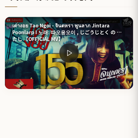
เต่างอย Tao Ngoi - จินตหรา พูนลาภ Jintara
Poonlarp I 노래: 따오응오이 , じごうじとく の わ
たし 【OFFICIAL MV】