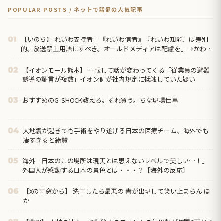
POPULAR POSTS / ネットで話題の人気記事
【いのち】 れいわ支持者「『れいわ信者』『れいわ知能』は差別
01
的。放送禁止用語にすべき。オールドメディアは配慮を」→かわり
にピッタリの名称が...
【イオンモール熊本】 一転して話が変わってくる「従業員の避難
02
誘導の証言が複数」イオン側が社内規定に抵触していた疑い
おすすめのG-SHOCK教えろ。それ買う。ちな現場仕事
03
大地震が起きても手術をやり遂げる日本の医療チーム、海外でも
04
凄すぎると絶賛
海外「日本のこの場所は現実とは思えないレベルで美しい…！」
05
外国人が感動する日本の景色とは・・・？【海外の反応】
【Xの車窓から】 洗車したら最悪の 青が出現して笑い止まらん ほ
06
か