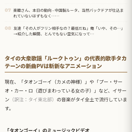
楽韓さん、本日の動向 - 中国製ルータ、当然バックドアが仕込ま
07
れていないはずもなく……
友達「その人がフリン相手なの？最低だね」俺「いや、その…」
08
→紹介した瞬間、とんでもない空気になって…
タイの大衆歌謡「ルークトゥン」の代表的歌手タカ
テーンの新曲PVは斬新なアニメーション
現在、「タオンゴーイ（カメの神様）」や「プー・サー
オ・カー・ロ（遊びまわっている女の子）」など、イサー
ン
（訳注：タイ東北部）
の音楽がタイ全土で流行していま
す。
「タオンゴーイ」のミュージックビデオ