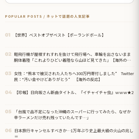
POPULAR POSTS / ネットで話題の人気記事
【世界】ベストオブザベスト【ポーランドボール】
01
軽飛行機が屋根すれすれを抜けて飛行場へ、車輪を出さないまま
02
胴体着陸「これよりひどい着陸なら山ほど見てきた」【海外の反
応】
女性：“熊本で被災された人たちへ300万円寄付しました” Twitter
03
民：“汚い金やけどありがとう” 【海外の反応】
【珍報】日向坂さん新曲タイトル、『イチャイチャ虫』ｗｗｗ★2
04
「台風で品不足になった沖縄のスーパーに行ってみたら、なぜか
05
辛ラーメンだけ売れ残っていたんです…」
日本旅行キャンセルすべきか…1万年ぶり史上最大級の火山の兆し
06
＝