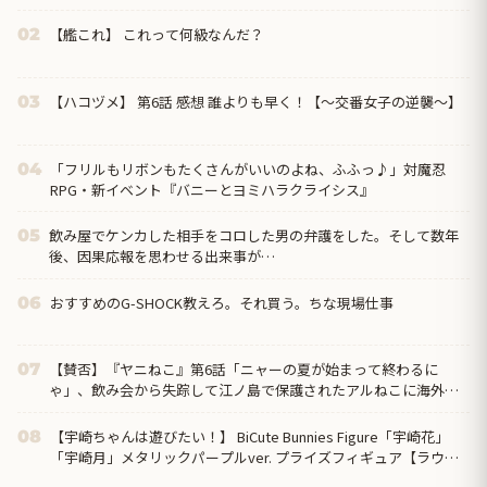
った！？」
【艦これ】 これって何級なんだ？
02
【ハコヅメ】 第6話 感想 誰よりも早く！【～交番女子の逆襲～】
03
「フリルもリボンもたくさんがいいのよね、ふふっ♪」対魔忍
04
RPG・新イベント『バニーとヨミハラクライシス』
飲み屋でケンカした相手をコロした男の弁護をした。そして数年
05
後、因果応報を思わせる出来事が…
おすすめのG-SHOCK教えろ。それ買う。ちな現場仕事
06
【賛否】『ヤニねこ』第6話「ニャーの夏が始まって終わるに
07
ゃ」、飲み会から失踪して江ノ島で保護されたアルねこに海外ざ
わつく「今週はトイレネタが一個も無かったよな？ まともな回だ
ぞ、夢か？」
【宇崎ちゃんは遊びたい！】 BiCute Bunnies Figure「宇崎花」
08
「宇崎月」メタリックパープルver. プライズフィギュア【ラウン
ドワン限定で展開決定】