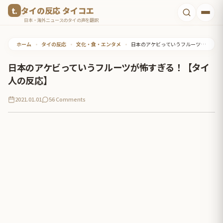
コ
タイの反応 タイコエ
ン
日本・海外ニュースのタイの声を翻訳
テ
ホーム
•
タイの反応
•
文化・食・エンタメ
•
日本のアケビっていうフルーツが怖すぎる！【タイ人の反応】
ン
ツ
日本のアケビっていうフルーツが怖すぎる！【タイ
へ
人の反応】
ス
2021.01.01
56 Comments
キ
ッ
プ