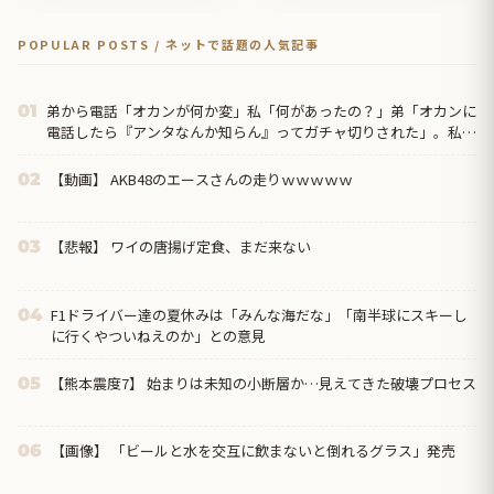
POPULAR POSTS / ネットで話題の人気記事
弟から電話「オカンが何か変」私「何があったの？」弟「オカンに
01
電話したら『アンタなんか知らん』ってガチャ切りされた」。私が
母に電話すると、母は得意げに…ｗｗｗｗｗｗ
【動画】 AKB48のエースさんの走りｗｗｗｗｗ
02
【悲報】 ワイの唐揚げ定食、まだ来ない
03
F1ドライバー達の夏休みは「みんな海だな」「南半球にスキーし
04
に行くやついねえのか」との意見
【熊本震度7】 始まりは未知の小断層か…見えてきた破壊プロセス
05
【画像】 「ビールと水を交互に飲まないと倒れるグラス」発売
06