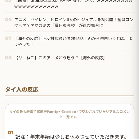
【画像】 北海道の1500万の中古物件、レベチｗｗｗｗｗｗｗｗｗ
05
ｗｗｗｗｗｗｗｗｗｗｗ
アニメ「セイレン」ヒロイン6人のビジュアルを初公開！全員ロン
06
グヘア？アマガミの「輝日東高校」が再び舞台に！
【海外の反応】正反対な君と僕2期 5話：西から告白いくとは、よ
07
うやった！
【ヤニねこ】このアニメどう思う？【海外の反応】
08
タイ人の反応
タイの最大級電子掲示板PantipやFacebookで交わされていたリアルなコメン
ト一覧です。
01
訳注：年末年始は少しお休みさせていただきます。