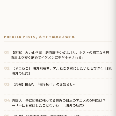
POPULAR POSTS / ネットで話題の人気記事
【画像】 みい山作者「居酒屋行く奴はバカ。ホストの初回なら居
01
酒屋より安く飲めてイケメンにチヤホヤされる」
【ヤニねこ】 海外視聴者、アルねこを嫁にしたいと咽び泣く【3話
02
海外の反応】
【悲報】BMW、『完全終了』のお知らせ…
03
外国人「特に印象に残ってる最近の日本のアニメのOP/EDは？」
04
→「一回も飛ばしたことないわ」（海外の反応）