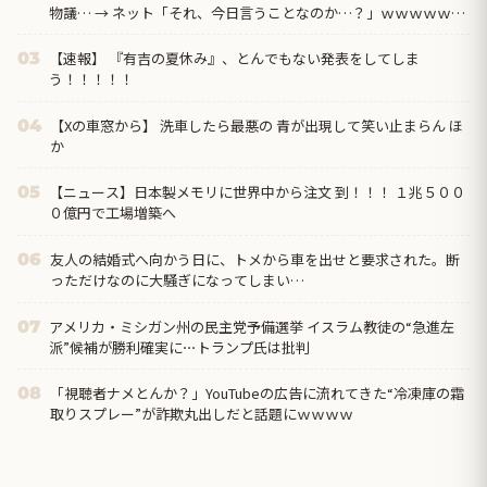
物議… → ネット「それ、今日言うことなのか…？」ｗｗｗｗｗｗ
ｗｗｗｗｗｗｗ
【速報】 『有吉の夏休み』、とんでもない発表をしてしま
03
う！！！！！
【Xの車窓から】 洗車したら最悪の 青が出現して笑い止まらん ほ
04
か
【ニュース】日本製メモリに世界中から注文 到！！！ １兆５００
05
０億円で工場増築へ
友人の結婚式へ向かう日に、トメから車を出せと要求された。断
06
っただけなのに大騒ぎになってしまい…
アメリカ・ミシガン州の民主党予備選挙 イスラム教徒の“急進左
07
派”候補が勝利確実に⋯トランプ氏は批判
「視聴者ナメとんか？」YouTubeの広告に流れてきた“冷凍庫の霜
08
取りスプレー”が詐欺丸出しだと話題にｗｗｗｗ