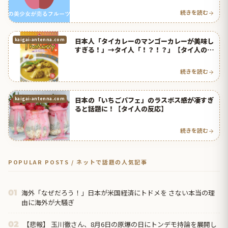
続きを読む
日本人「タイカレーのマンゴーカレーが美味し
kaigai-antenna.com
すぎる！」→タイ人「！？！？」【タイ人の反
応】
続きを読む
日本の「いちごパフェ」のラスボス感が凄すぎ
kaigai-antenna.com
ると話題に！【タイ人の反応】
続きを読む
POPULAR POSTS / ネットで話題の人気記事
海外「なぜだろう！」日本が米国経済にトドメを さない本当の理
01
由に海外が大騒ぎ
【悲報】 玉川徹さん、8月6日の原爆の日にトンデモ持論を展開し
02