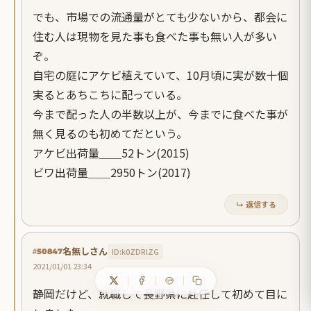
でも、市場での流通量がとても少ないから、都会に
住む人は現物を見た事も食べた事も無い人が多い
ぞ。
自宅の庭にアケビ植えていて、10月頃に実が数十個
実るとあちこちに配っている。
今まで配った人の半数以上が、今までに食べた事が
無く見るのも初めてだという。
アケビ出荷量＿＿52トン(2015)
ビワ出荷量＿＿2950トン(2017)
↳ 返信する
名無しさん
ID:k0ZDRlZG
#50847
2021/01/01 23:34
静岡だけど、就職して長野県に赴任して初めて目に