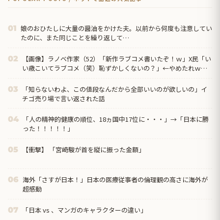
娘のおひたしに大量の醤油をかけた夫。以前から何度も注意してい
01
たのに、また同じことを繰り返して…
【画像】ラノベ作家（52）「新作ラブコメ書いたぞ！ｗ」X民「い
02
い歳こいてラブコメ（笑）恥ずかしくないの？」←やめたれｗと
話題に
「知らないわよ、この値段なんだから全部いいのが欲しいの」イ
03
チゴ売り場で言い返された話
「人の精神的健康の順位、18ヵ国中17位に・・・」→「日本に勝
04
った！！！！！」
【衝撃】 「宮崎駿が首を縦に振った金額」
05
海外「さすが日本！」日本の医療従事者の倫理観の高さに海外が
06
超感動
「日本 vs 、マンガのキャラクターの違い」
07