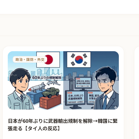
政治・国防・外交
日本が60年ぶりに武器輸出規制を解除→韓国に緊
張走る【タイ人の反応】