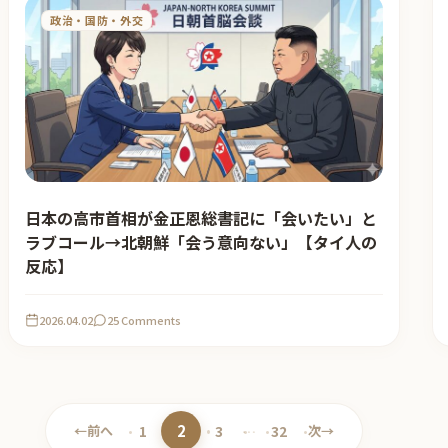
政治・国防・外交
日本の高市首相が金正恩総書記に「会いたい」と
ラブコール→北朝鮮「会う意向ない」【タイ人の
反応】
2026.04.02
25 Comments
2
←
前へ
1
3
…
32
次
→
ペ
ペ
ペ
ペ