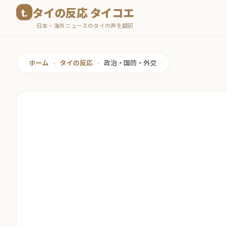
コ
タイの反応 タイコエ
ン
日本・海外ニュースのタイの声を翻訳
テ
ン
ツ
ホーム
•
タイの反応
•
政治・国防・外交
へ
ス
キ
ッ
プ