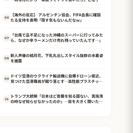
言ったら・・・
【海外の反応】 アルゼンチン協会、FIFA会長に確固
06
たる支持を表明「隠す気もないんだなｗ」
「台風で品不足になった沖縄のスーパーに行ってみた
07
ら、なぜか辛ラーメンだけ売れ残っていたんです…」
新人声優の結月花、下乳丸出しスタイル抜群の水着姿
08
を披露
ドイツ空港のウクライナ輸送機に自爆ドローン接近、
09
見つけた空港職員が蹴り落とす…高性能プラスチック
爆弾搭載！
トランプ大統領「日本ほど奇襲を知る国ない、真珠湾
10
の時なぜ知らせなかったのか」…目を大きく開いた高
市首相＝