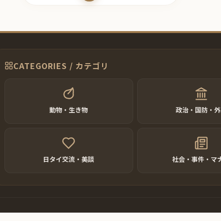
ー
ー
ー
ー
ジ
ジ
ジ
ジ
CATEGORIES / カテゴリ
動物・生き物
政治・国防・外
日タイ交流・美談
社会・事件・マ