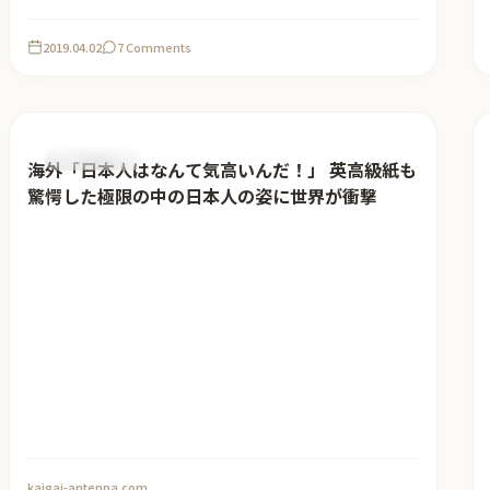
2019.04.02
7 Comments
おすすめ記事
海外「日本人はなんて気高いんだ！」 英高級紙も
驚愕した極限の中の日本人の姿に世界が衝撃
kaigai-antenna.com