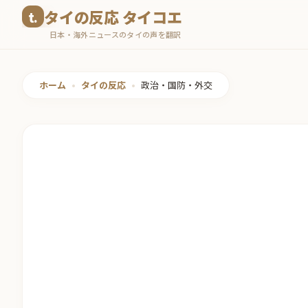
コ
タイの反応 タイコエ
ン
日本・海外ニュースのタイの声を翻訳
テ
ン
ツ
ホーム
•
タイの反応
•
政治・国防・外交
へ
ス
キ
ッ
プ