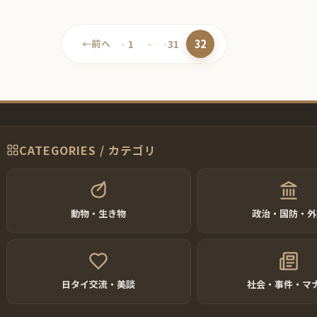
32
←
前へ
1
…
31
ペ
ペ
ペ
ー
ー
ー
ジ
ジ
ジ
CATEGORIES / カテゴリ
動物・生き物
政治・国防・外
日タイ交流・美談
社会・事件・マ