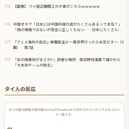
【画像】 ワイ底辺期間工の夕食がこちらｗｗｗｗｗ
05
中国オタク「日本には中国料理の店がたくさんあるって本当？」
06
「偽の情報ではないが完全に正しくもない……日本にたくさんあ
るのは『中華料理』だから」
『アニメ海外の反応』無職転生Ⅲ ～異世界行ったら本気だす～（3
07
期） 第7話
「あの強豪校がまさか!?」読者も唖然…高校野球漫画で描かれた
08
「大本命チームの敗北」
タイ人の反応
タイの最大級電子掲示板PantipやFacebookで交わされていたリアルなコメン
ト一覧です。