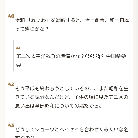
40
令和 「れいわ」を翻訳すると、令＝命令、和＝日本
って感じかな？
41
第二次太平洋戦争の準備かな？🤔🤔🤔 対中国😀😀
😀
42
もう平成も終わろうとしているのに、まだ昭和を生
きている気分なんだけど。子供の頃に見たアニメの
思い出は全部昭和についての話だから。
43
どうしてショーワとヘイセイを合わせたみたいな名
前なの？