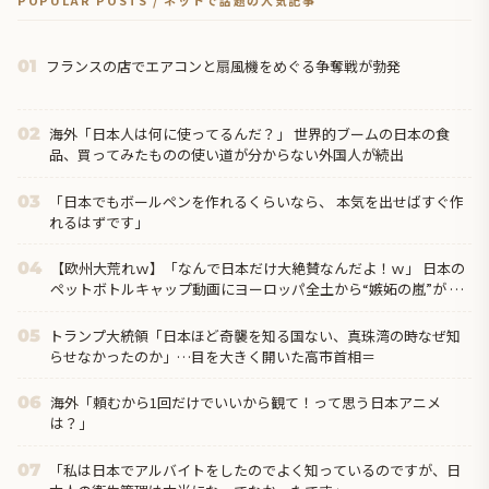
POPULAR POSTS / ネットで話題の人気記事
フランスの店でエアコンと扇風機をめぐる争奪戦が勃発
01
海外「日本人は何に使ってるんだ？」 世界的ブームの日本の食
02
品、買ってみたものの使い道が分からない外国人が続出
「日本でもボールペンを作れるくらいなら、 本気を出せばすぐ作
03
れるはずです」
【欧州大荒れｗ】「なんで日本だけ大絶賛なんだよ！ｗ」 日本の
04
ペットボトルキャップ動画にヨーロッパ全土から“嫉妬の嵐”が 到
した裏側ｗ！国が違うとこうも違うのか！？ｗ
トランプ大統領「日本ほど奇襲を知る国ない、真珠湾の時なぜ知
05
らせなかったのか」…目を大きく開いた高市首相＝
海外「頼むから1回だけでいいから観て！って思う日本アニメ
06
は？」
「私は日本でアルバイトをしたのでよく知っているのですが、日
07