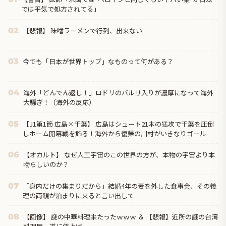
では平気で処方されてる」
【悲報】 味噌ラーメンで行列、出来ない
02
今でも「日本が世界トップ」なものって何がある？
03
海外「どんでん返し！」ロドリのバルサ入りが濃厚になって海外
04
大騒ぎ！（海外の反応）
【J1第1節 広島×千葉】 広島はシュート21本の猛攻で千葉を圧倒
05
しホーム開幕戦を飾る！海外から復帰の川村がいきなりゴール
【オカルト】 なぜ人工宇宙のこの世界の方が、本物の宇宙より本
06
物らしいのか？
「身内だけの集まりだから」結婚4年の妻を外した食事会、その義
07
理の両親が泊まりに来ると言い出して
【画像】 謎の中華料理来たったｗｗｗ ＆ 【悲報】近所の謎の台湾
08