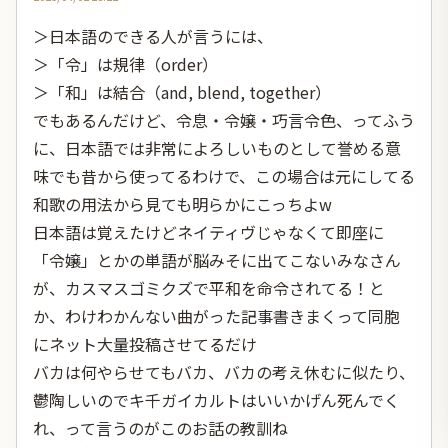
＞日本語のできる人が言うには、
＞「令」は規律（order）
＞「和」は結合（and, blend, together）
でもあるんだけど、令息・令嬢・巧言令色、ってふう
に、日本語では非常によろしいものとして誉める意
味でも昔から使ってるわけで、この場合は元にしてる
和歌の用法から見ても明らかにこっちよw
日本語は覚えたけどネイティヴじゃなくて即座に
「令嬢」とかの単語が脳みそに出てこないみなさん
が、カスマスゴミクズで平和を命令されてる！と
か、わけわかんない曲がった記事書きまくって同胞
にネット大量投稿させてるだけ
バカは何やらせてもバカ、バカの考え休むに似たり、
鬱陶しいのでキ千ガイカルトはいいかげん死んでく
れ、って言うのがこのお話の教訓ね