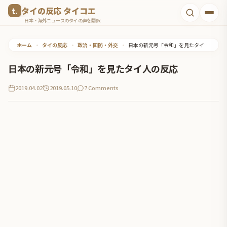
コ
タイの反応 タイコエ
ン
日本・海外ニュースのタイの声を翻訳
テ
ホーム
•
タイの反応
•
政治・国防・外交
•
日本の新元号「令和」を見たタイ人の反応
ン
ツ
日本の新元号「令和」を見たタイ人の反応
へ
2019.04.02
2019.05.10
7 Comments
ス
キ
ッ
プ