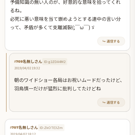
予備知識の無い人のが、好意的な意味を拾ってくれ
るね。
必死に悪い意味を当て嵌めようとする連中の言い分
って、矛盾が多くて支離滅裂(;￣ω￣)ゞ
↳ 返信する
名無しさん
ID:g2ZDA4M2
#709
2019/04/02 19:32
朝のワイドショー各局はお祝いムードだったけど、
羽鳥慎一だけが猛烈に批判してたけどね
↳ 返信する
名無しさん
ID:ZkOTE3Zm
#707
2019/04/02 18:12