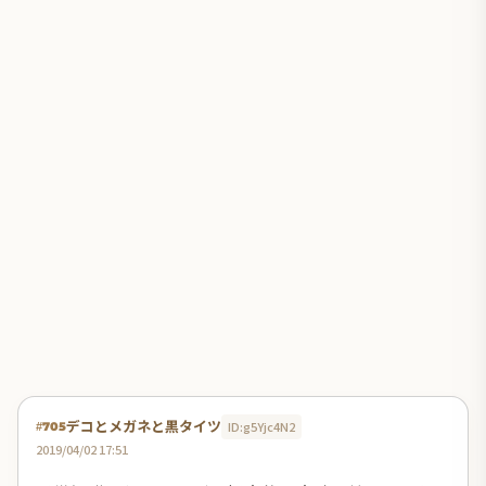
デコとメガネと黒タイツ
ID:g5Yjc4N2
#705
2019/04/02 17:51