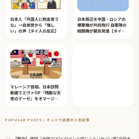
日本人「外国人に税金使う
日本周辺を中国・ロシアの
な」→自民党から「悔し
爆撃機が共同飛行 自衛隊の
い」の声【タイ人の反応】
戦闘機が緊急発進【タイ人
の反応】
マレーシア首相、日本訪問
動画でエヴァOP『残酷な天
使のテーゼ』をオマージュ
【タイ人の反応】
POPULAR POSTS / ネットで話題の人気記事
【警告】 医師「米国では”ヘロインと同じくらいヤバい薬”が日本
01