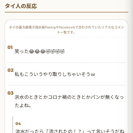
タイ人の反応
タイの最大級電子掲示板PantipやFacebookで交わされていたリアルなコメン
ト一覧です。
01
笑った😂😂😂🤣🤣🤣🤣
02
私もこういうやり取りしちゃいそうｗ
03
洪水のときとかコロナ禍のときとかパンが無くなっ
たよね。
04
洪水だったら「流されたの！？」って言いそうだね