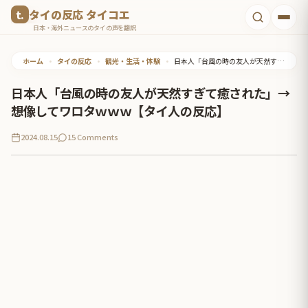
コ
タイの反応 タイコエ
ン
日本・海外ニュースのタイの声を翻訳
テ
ホーム
•
タイの反応
•
観光・生活・体験
•
日本人「台風の時の友人が天然すぎて癒された」→想像してワロタｗｗｗ【タイ人の反応】
ン
ツ
日本人「台風の時の友人が天然すぎて癒された」→
へ
想像してワロタｗｗｗ【タイ人の反応】
ス
2024.08.15
15 Comments
キ
ッ
プ