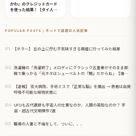
かわ』のクレジットカード
を使った結果！【タイ人の
反応】
POPULAR POSTS / ネットで話題の人気記事
【ホラー】 丘の上に佇む不気味すぎる廃墟に行ってみた結果
01
洗濯機の「洗濯終了」メロディにクラシック五重奏がそのまま即
02
興で乗っかる「元ネタはシューベルトの『鱒』だからね」【海外
の反応】
【速報】 京大病院、手術ミスで『正常な脳』を摘出 → 患者は自発
03
呼吸不可能な植物状態に
UFOも古代遺跡も宇宙人の仕業なのか、人間の英知なのか？ 宇
04
宙・超古代文明傑作7選
職場の人妻と不倫をして、ついに、、、
05