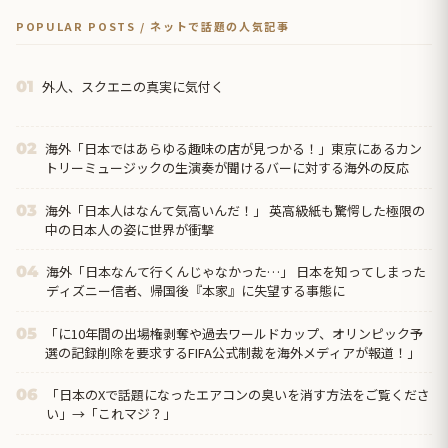
POPULAR POSTS / ネットで話題の人気記事
外人、スクエニの真実に気付く
01
海外「日本ではあらゆる趣味の店が見つかる！」東京にあるカン
02
トリーミュージックの生演奏が聞けるバーに対する海外の反応
海外「日本人はなんて気高いんだ！」 英高級紙も驚愕した極限の
03
中の日本人の姿に世界が衝撃
海外「日本なんて行くんじゃなかった…」 日本を知ってしまった
04
ディズニー信者、帰国後『本家』に失望する事態に
「に10年間の出場権剥奪や過去ワールドカップ、オリンピック予
05
選の記録削除を要求するFIFA公式制裁を海外メディアが報道！」
「日本のXで話題になったエアコンの臭いを消す方法をご覧くださ
06
い」→「これマジ？」