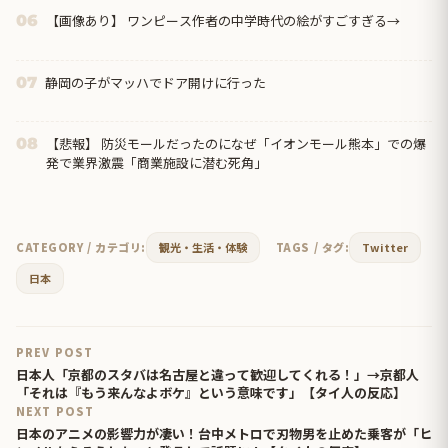
【画像あり】 ワンピース作者の中学時代の絵がすごすぎる→
06
静岡の子がマッハでドア開けに行った
07
【悲報】 防災モールだったのになぜ「イオンモール熊本」での爆
08
発で業界激震「商業施設に潜む死角」
CATEGORY / カテゴリ:
観光・生活・体験
TAGS / タグ:
Twitter
日本
PREV POST
日本人「京都のスタバは名古屋と違って歓迎してくれる！」→京都人
「それは『もう来んなよボケ』という意味です」【タイ人の反応】
NEXT POST
日本のアニメの影響力が凄い！台中メトロで刃物男を止めた乗客が「ヒ