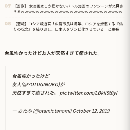
【画像】 女漫画家しか描かないバトル漫画のワンシーンが発見さ
07
らるｗｗｗｗｗｗｗｗｗｗｗｗｗｗｗｗｗｗｗｗｗｗｗｗｗｗｗ
【悲報】ロシア報道官「広島市長は毎年、ロシアを嫌悪する『偽
08
りの呪文』を繰り返し、日本人をゾンビ化させている」と主張
台風怖かったけど友人が天然すぎて癒された。
台風怖かったけど
友人(
@YOTUGINOKO
)が
天然すぎて癒された。
pic.twitter.com/LBkiiSt0yl
— おたみ (@otamiotanomi)
October 12, 2019