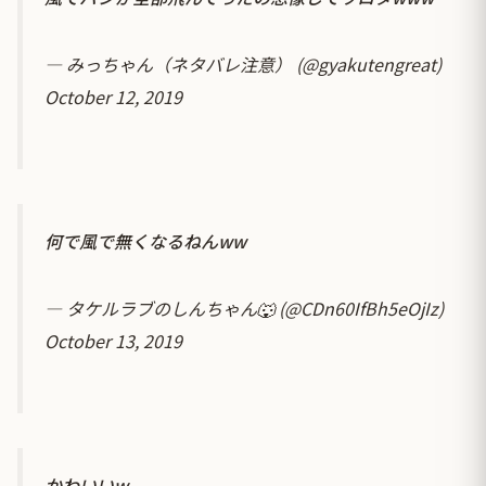
— みっちゃん（ネタバレ注意） (@gyakutengreat)
October 12, 2019
何で風で無くなるねんww
— タケルラブのしんちゃん🐺 (@CDn60IfBh5eOjIz)
October 13, 2019
かわいいw