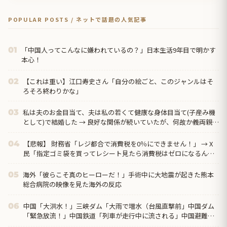
POPULAR POSTS / ネットで話題の人気記事
「中国人ってこんなに嫌われているの？」日本生活9年目で明かす
01
本心！
【これは重い】江口寿史さん「自分の絵ごと、このジャンルはそ
02
ろそろ終わりかな」
私は夫のお金目当て、夫は私の若くて健康な身体目当て(子産み機
03
として)で結婚した → 良好な関係が続いていたが、何故か義両親に
このビジネスライクな関係性がバレてしまった結果…
【悲報】 財務省「レジ都合で消費税を0％にできません！」 → X
04
民「指定ゴミ袋を買ってレシート見たら消費税はゼロになるんだ
けど？」ｗｗｗｗｗｗ...
海外「彼らこそ真のヒーローだ！」手術中に大地震が起きた熊本
05
総合病院の映像を見た海外の反応
中国「大洪水！」三峡ダム「大雨で増水（台風直撃前」中国ダム
06
「緊急放流！」中国鉄道「列車が走行中に流される」中国避難所
「支援物資は有料です」謎の勢力「え」→