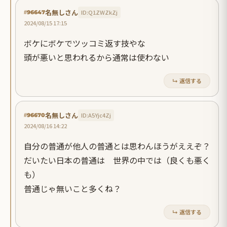
名無しさん
ID:Q1ZWZkZj
#96647
2024/08/15 17:15
ボケにボケでツッコミ返す技やな
頭が悪いと思われるから通常は使わない
↳ 返信する
名無しさん
ID:A5Yjc4Zj
#96670
2024/08/16 14:22
自分の普通が他人の普通とは思わんほうがええぞ？
だいたい日本の普通は 世界の中では（良くも悪く
も）
普通じゃ無いこと多くね？
↳ 返信する