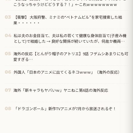
こうなっちゃうけどどうする？！」←これw w w w w w w w
【衝撃】 大阪府警、ミナミの“ベトナムビル”を家宅捜索した結
03
果・・・・・・
私は夫のお金目当て、夫は私の若くて健康な身体目当て(子産み機
04
として)で結婚した → 良好な関係が続いていたが、何故か義両親
にこのビジネスライクな関係性がバレてしまった結果…
海外の反応【とんがり帽子のアトリエ】9話 フデムシあまりにも可
05
愛すぎる…
外国人「日本のアニメに出てくるネコｗｗｗ」（海外の反応）
06
海外「新キャラもヤバいｗ」ヤニねこ第6話の海外反応
07
「ドラゴンボール」新作TVアニメが7月から放送されるぞ！
08