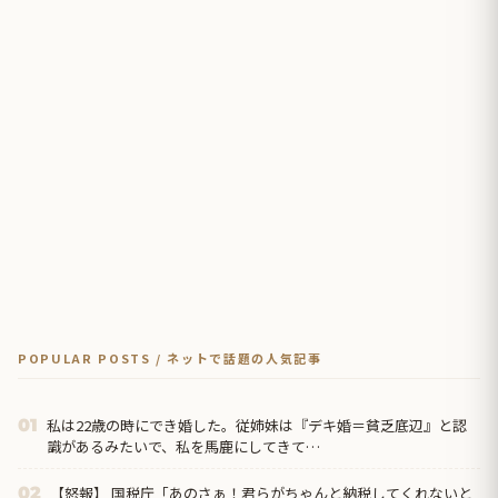
POPULAR POSTS / ネットで話題の人気記事
私は22歳の時にでき婚した。従姉妹は『デキ婚＝貧乏底辺』と認
01
識があるみたいで、私を馬鹿にしてきて…
【怒報】 国税庁「あのさぁ！君らがちゃんと納税してくれないと
02