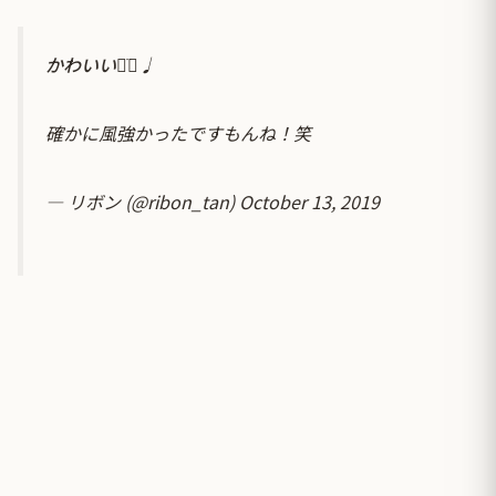
かわいい◡̈⃝♩
確かに風強かったですもんね！笑
— リボン (@ribon_tan)
October 13, 2019