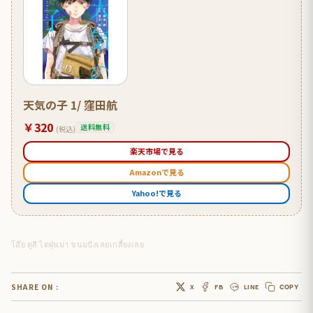
天気の子 1/ 窪田航
￥320
送料無料
(税込)
楽天市場で見る
Amazonで見る
Yahoo!で見る
โอ๊ย ดูสิ ไตฝุ่นมา ขนมปังเลยเกลี้ยงเลย
SHARE ON :
X
FB
LINE
COPY