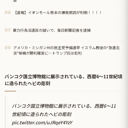
満
【速報】イオンモール熊本の爆発原因が判明！！！！
06
暴力行為法違反の疑いで、毎日新聞記者を逮捕
07
アメリカ・ミシガン州の民主党予備選挙 イスラム教徒の“急進左
08
派”候補が勝利確実に⋯トランプ氏は批判
バンコク国立博物館に展示されている、西暦6〜11世紀頃
に造られたヘビの彫刻
バンコク国立博物館に展示されている、西暦6〜11
世紀頃に造られたヘビの彫刻
pic.twitter.com/uJRqeY4YzY