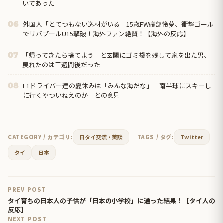
いてあった
外国人「とてつもない逸材がいる」15歳FW礒部怜夢、衝撃ゴール
06
でリバプールU15撃破！海外ファン絶賛！【海外の反応】
「帰ってきたら捨てよう」と玄関にゴミ袋を残して家を出た男、
07
戻れたのは三週間後だった
F1ドライバー達の夏休みは「みんな海だな」「南半球にスキーし
08
に行くやついねえのか」との意見
CATEGORY / カテゴリ:
日タイ交流・美談
TAGS / タグ:
Twitter
タイ
日本
PREV POST
タイ育ちの日本人の子供が「日本の小学校」に通った結果！【タイ人の
反応】
NEXT POST