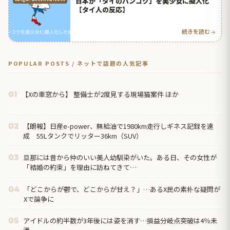
日本が「タイのバンコク」を美少女に擬人化
【タイ人の反応】
続きを読む
POPULAR POSTS / ネットで話題の人気記事
【Xの車窓から】 整備士が2度見する現場猫案件 ほか
01
【朗報】日産e-power、無給油で1980km走行しギネス記録を達
02
成 55Lタンクでリッター36km（SUV）
旦那には昔から仲のいい美人幼馴染がいた。ある日、その女性が
03
「結婚の約束」を理由に訪ねてきて…
「どこからが鬱で、どこからが甘え？」…あるX民の素朴な疑問が
04
Xで論争に
アイドルの約半数が3年後には姿を消す…損益分岐点突破は4％未
05