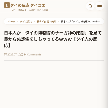
コ
タイの反応 タイコエ
ン
日本・海外ニュースのタイの声を翻訳
テ
ホーム
•
タイの反応
•
日タイ交流・美談
•
日本人が「タイの博物館のナーガ神の彫刻」を見て良からぬ想像をしちゃってるｗｗｗ【タイ人の反応】
ン
ツ
日本人が「タイの博物館のナーガ神の彫刻」を見て
へ
良からぬ想像をしちゃってるｗｗｗ【タイ人の反
ス
応】
キ
2022.07.12
14 Comments
ッ
プ