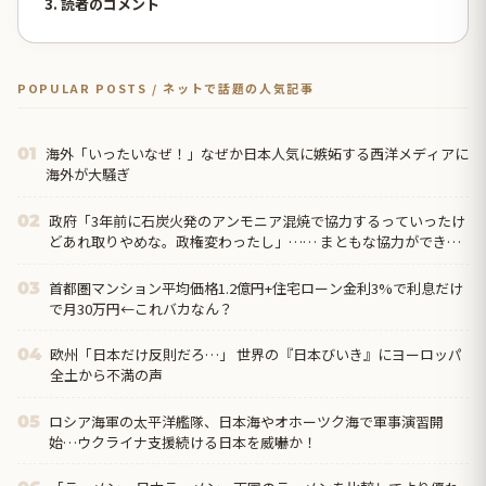
3. 読者のコメント
POPULAR POSTS / ネットで話題の人気記事
海外「いったいなぜ！」なぜか日本人気に嫉妬する西洋メディアに
01
海外が大騒ぎ
政府「3年前に石炭火発のアンモニア混焼で協力するっていったけ
02
どあれ取りやめな。政権変わったし」…… まともな協力ができな
い理由、これなんですよね
首都圏マンション平均価格1.2億円+住宅ローン金利3%で利息だけ
03
で月30万円←これバカなん？
欧州「日本だけ反則だろ…」 世界の『日本びいき』にヨーロッパ
04
全土から不満の声
ロシア海軍の太平洋艦隊、日本海やオホーツク海で軍事演習開
05
始…ウクライナ支援続ける日本を威嚇か！