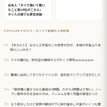
日本人「タイで働いて驚い
たこと第19位がこちら」
タイ人の間でも賛否両論
【タイ人の反応】
POPULAR POSTS / ネットで話題の人気記事
【オカルト】 なぜ人工宇宙のこの世界の方が、本物の宇宙より本
01
物らしいのか？
ワイの妻(35)、町内会の掃除から汗だくで帰宅ｗｗｗｗｗｗ
02
職場に出向してきてたドイツ人が、送別会でシクシク泣きだした
03
「映写機に載せられた最長は3時間。だから3時間より短い」ノー
04
ラン新作の尺を決めたのは、フィルムを巻く円盤の直径だった
もう処分したけど実家の縁台の下に峠の釜めしの釜がいくつも置
05