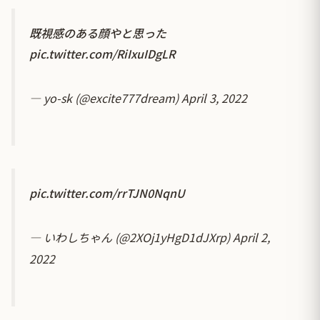
既視感のある顔やと思った
pic.twitter.com/RiIxuIDgLR
— yo-sk (@excite777dream)
April 3, 2022
pic.twitter.com/rrTJN0NqnU
— いわしちゃん (@2XOj1yHgD1dJXrp)
April 2,
2022