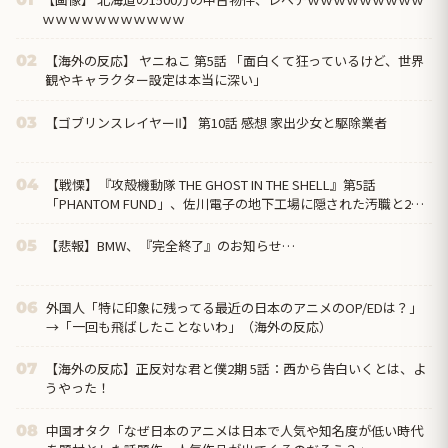
ｗｗｗｗｗｗｗｗｗｗｗ
【海外の反応】 ヤニねこ 第5話 「面白くて狂っているけど、世界
02
観やキャラクター設定は本当に深い」
【ゴブリンスレイヤーⅡ】 第10話 感想 家出少女と駆除業者
03
【戦慄】『攻殻機動隊 THE GHOST IN THE SHELL』第5話
04
「PHANTOM FUND」、佐川電子の地下工場に隠された汚職と2週
連続の“英雄の裏切り”に海外絶句「守るのは国民であって、自分
の懐じゃないんだよ」
【悲報】BMW、『完全終了』のお知らせ…
05
外国人「特に印象に残ってる最近の日本のアニメのOP/EDは？」
06
→「一回も飛ばしたことないわ」（海外の反応）
【海外の反応】正反対な君と僕2期 5話：西から告白いくとは、よ
07
うやった！
中国オタク「なぜ日本のアニメは日本で人気や知名度が低い時代
08