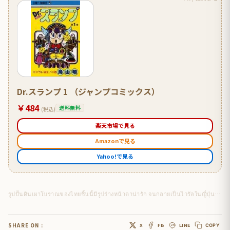
Dr.スランプ 1 （ジャンプコミックス）
￥484
送料無料
(税込)
楽天市場で見る
Amazonで見る
Yahoo!で見る
รูปปั้นดินเผาโบราณของไทยชิ้นนี้มีรูปร่างหน้าตาน่ารัก จนกลายเป็นไวรัลในญี่ปุ่นและชาติอื่นๆ
SHARE ON :
X
FB
LINE
COPY