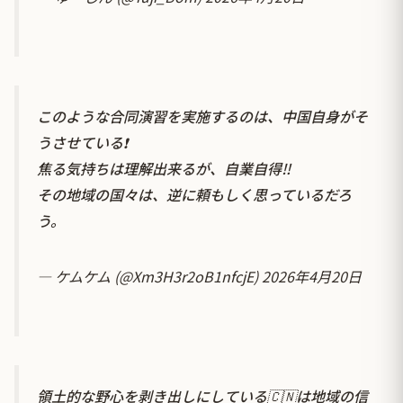
このような合同演習を実施するのは、中国自身がそ
うさせている❗️
焦る気持ちは理解出来るが、自業自得‼️
その地域の国々は、逆に頼もしく思っているだろ
う。
— ケムケム (@Xm3H3r2oB1nfcjE)
2026年4月20日
領土的な野心を剥き出しにしている🇨🇳は地域の信