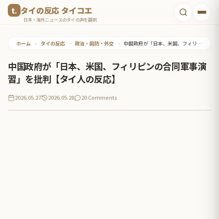
コ
タイの反応 タイコエ
ン
日本・海外ニュースのタイの声を翻訳
テ
ホーム
•
タイの反応
•
政治・国防・外交
•
中国政府が「日本、米国、フィリ‌ピンの合同軍事演​習」を批判【タイ人の反応】
ン
ツ
中国政府が「日本、米国、フィリ‌ピンの合同軍事演​
へ
習」を批判【タイ人の反応】
ス
2026.05.27
2026.05.28
20 Comments
キ
ッ
プ