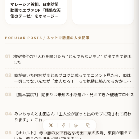
マレーシア首相、日本訪問
動画でエヴァOP『残酷な天
使のテーゼ』をオマージュ
【タイ人の反応】
POPULAR POSTS / ネットで話題の人気記事
格安物件の押入れを開けたら “とんでもないモノ” が出てきて絶叫
01
した
俺が書いた内容がまとめブログに載っててコメント見たら、俺は
02
一切してないんだが「本人だろ！」って執拗に絡んでるおかしな
奴がいたんだけど…
【熊本震度7】 始まりは未知の小断層か…見えてきた破壊プロセス
03
みいちゃんと山田さん「主人公がぽっと出のモブに殺されて終わ
04
ります」←これ
【オカルト】 赤い服の女で有名な梅田「泉の広場」東側が消えて
05
いた、遺品の手描き地図が語るのは…