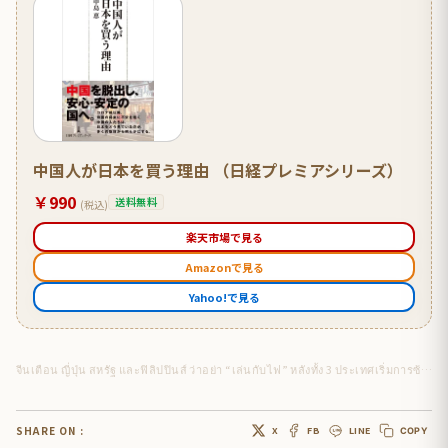
中国人が日本を買う理由 （日経プレミアシリーズ）
￥990
送料無料
(税込)
楽天市場で見る
Amazonで見る
Yahoo!で見る
จีนเตือน ญี่ปุ่น สหรัฐ และฟิลิปปินส์ ว่าอย่า “เล่นกับไฟ” หลังทั้ง 3 ประเทศเริ่มการซ้อมรบร่วมประจำปีขนาดใหญ่เมื่อวันที่ 20 เม.ย. 2026
SHARE ON :
X
FB
LINE
COPY