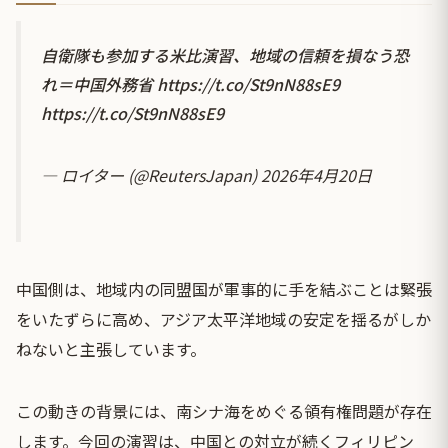
自衛隊も参加する米比演習、地域の信頼を損なう恐
れ＝中国外務省
https://t.co/St9nN88sE9
https://t.co/St9nN88sE9
— ロイター (@ReutersJapan)
2026年4月20日
中国側は、地域内の同盟国が軍事的に手を結ぶことは緊張
をいたずらに高め、アジア太平洋地域の安定を揺るがしか
ねないと主張しています。
この動きの背景には、南シナ海をめぐる領有権問題が存在
します。今回の演習は、中国との対立が続くフィリピン