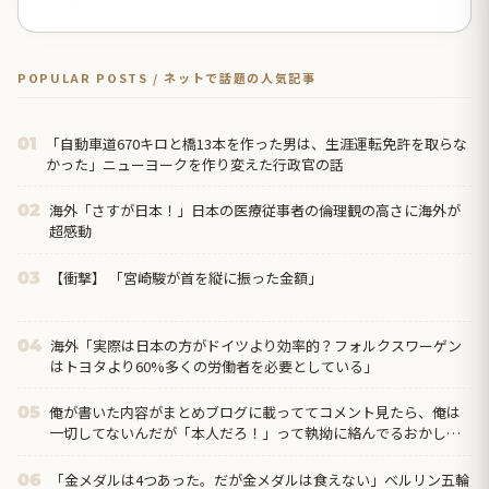
POPULAR POSTS / ネットで話題の人気記事
「自動車道670キロと橋13本を作った男は、生涯運転免許を取らな
01
かった」ニューヨークを作り変えた行政官の話
海外「さすが日本！」日本の医療従事者の倫理観の高さに海外が
02
超感動
【衝撃】 「宮崎駿が首を縦に振った金額」
03
海外「実際は日本の方がドイツより効率的？フォルクスワーゲン
04
はトヨタより60%多くの労働者を必要としている」
俺が書いた内容がまとめブログに載っててコメント見たら、俺は
05
一切してないんだが「本人だろ！」って執拗に絡んでるおかしな
奴がいたんだけど…
「金メダルは4つあった。だが金メダルは食えない」ベルリン五輪
06