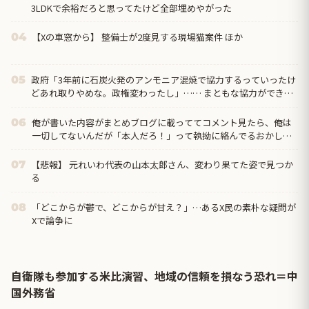
3LDKで余裕だろと思ってたけど全部埋めやがった
【Xの車窓から】 整備士が2度見する現場猫案件 ほか
04
政府「3年前に石炭火発のアンモニア混焼で協力するっていったけ
05
どあれ取りやめな。政権変わったし」…… まともな協力ができな
い理由、これなんですよね
俺が書いた内容がまとめブログに載っててコメント見たら、俺は
06
一切してないんだが「本人だろ！」って執拗に絡んでるおかしな
奴がいたんだけど…
【悲報】 元れいわ代表の山本太郎さん、変わり果てた姿で見つか
07
る
「どこからが鬱で、どこからが甘え？」…あるX民の素朴な疑問が
08
Xで論争に
自衛隊も参加する米比演習、地域の信頼を損なう恐れ＝中
国外務省