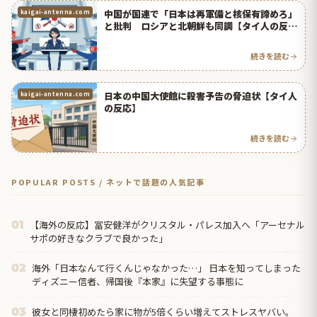
中国が国連で「日本は再軍備と核保有諦めろ」
kaigai-antenna.com
と批判 ロシアと北朝鮮も同調【タイ人の反
応】
続きを読む
日本の中国大使館に殺害予告の脅迫状【タイ人
kaigai-antenna.com
の反応】
続きを読む
POPULAR POSTS / ネットで話題の人気記事
【海外の反応】冨安健洋がクリスタル・パレス加入へ「アーセナル
01
サポの好きなクラブで良かった」
海外「日本なんて行くんじゃなかった…」 日本を知ってしまった
02
ディズニー信者、帰国後『本家』に失望する事態に
彼女と同棲初めたら家に物が5倍くらい増えてストレスヤバい。
03