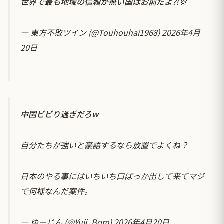
世界で最も地域の信頼が無い国はお前だよ⁈💢
— 東方不敗ツイン (@Touhouhai1968)
2026年4月
20日
中国ビビり過ぎだろw
自分たちが強いと豪語するなら放置でよくね？
日本のやる事にはいちいち口ばっか出して来てマジ
で何様なんだ案件。
— ゆーじん (@Yuji_Bom)
2026年4月20日