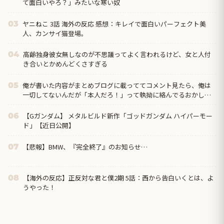
て面白いやろ？」みたいな寒い奴
ヤニねこ 3話 海外の反応 感想：キレイで面白いパーフェクト美
03
人、カンサイ猫登場。
高齢独身彼女無しなのが不思議ってよく言われるけど、女と人付
04
き合いとかめんどくさすぎる
俺が書いた内容がまとめブログに載っててコメント見たら、俺は
05
一切してないんだが「本人だろ！」って執拗に絡んでるおかしな
奴がいたんだけど…
【Gガンダム】 メタルビルド新作「ゴッドガンダム ハイパーモー
06
ド」【近日公開】
【悲報】BMW、『完全終了』のお知らせ…
07
【海外の反応】正反対な君と僕2期 5話：西から告白いくとは、よ
08
うやった！