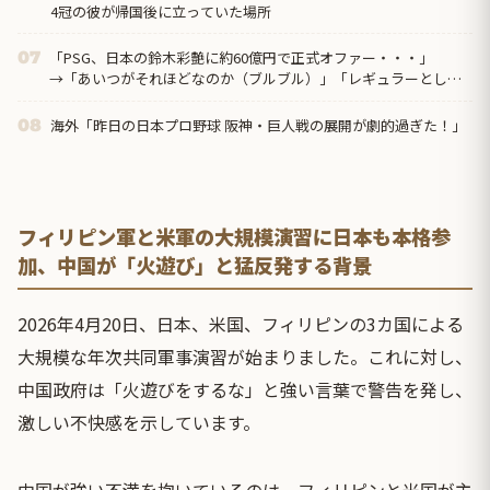
4冠の彼が帰国後に立っていた場所
「PSG、日本の鈴木彩艶に約60億円で正式オファー・・・」
07
→「あいつがそれほどなのか（ブルブル）」「レギュラーとして
出れるとは思わないけど、それでもやっぱり羨ましいね」
海外「昨日の日本プロ野球 阪神・巨人戦の展開が劇的過ぎた！」
08
フィリピン軍と米軍の大規模演習に日本も本格参
加、中国が「火遊び」と猛反発する背景
2026年4月20日、日本、米国、フィリピンの3カ国による
大規模な年次共同軍事演習が始まりました。これに対し、
中国政府は「火遊びをするな」と強い言葉で警告を発し、
激しい不快感を示しています。
中国が強い不満を抱いているのは、フィリピンと米国が主