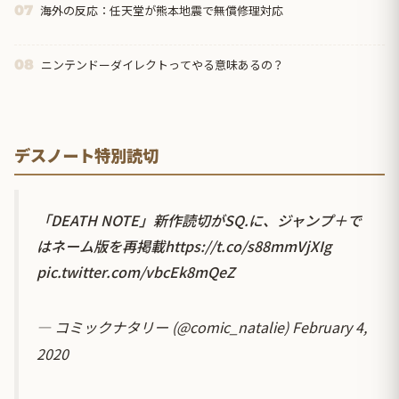
海外の反応：任天堂が熊本地震で無償修理対応
07
ニンテンドーダイレクトってやる意味あるの？
08
デスノート特別読切
「DEATH NOTE」新作読切がSQ.に、ジャンプ＋で
はネーム版を再掲載
https://t.co/s88mmVjXIg
pic.twitter.com/vbcEk8mQeZ
— コミックナタリー (@comic_natalie)
February 4,
2020