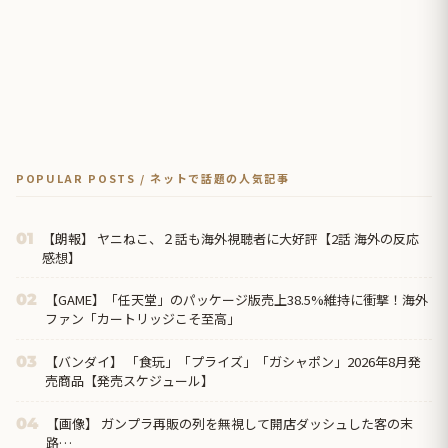
POPULAR POSTS / ネットで話題の人気記事
【朗報】 ヤニねこ、２話も海外視聴者に大好評【2話 海外の反応
01
感想】
【GAME】「任天堂」のパッケージ版売上38.5%維持に衝撃！海外
02
ファン「カートリッジこそ至高」
【バンダイ】 「食玩」「プライズ」「ガシャポン」2026年8月発
03
売商品【発売スケジュール】
【画像】 ガンプラ再販の列を無視して開店ダッシュした客の末
04
路…