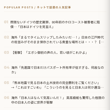
POPULAR POSTS / ネットで話題の人気記事
際限ないドイツの歴史謝罪、80年前のホロコースト被害者に賠
01
償…「日本はドイツを見習え」
海外「まるでタイムスリップしたみたいだ…！」日本の江戸時代
02
の街並みがそのまま保存されている貴重な場所とは・・・？【海
外の反応】
【衝撃】 「エボシ御前の声の人、若い頃がこれかよ」
03
海外「先進国で日本だけパスポート所有率が低すぎる、何故なの
04
か」
「熊本地震で見る日本の土木技術の完全勝利をご覧ください」
05
→「これはすごいわ」「こういうのを見ると日本人は何か適当に
作る感じがしない・...
海外「日本人はなんて気高いんだ！」 英高級紙も驚愕した極限の
06
中の日本人の姿に世界が衝撃