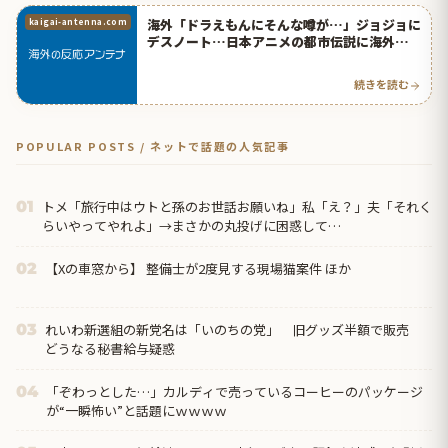
海外「ドラえもんにそんな噂が…」ジョジョに
kaigai-antenna.com
デスノート…日本アニメの都市伝説に海外驚愕
（海外反応） | 海外の反応アンテナ
続きを読む
POPULAR POSTS / ネットで話題の人気記事
トメ「旅行中はウトと孫のお世話お願いね」私「え？」夫「それく
01
らいやってやれよ」→まさかの丸投げに困惑して…
【Xの車窓から】 整備士が2度見する現場猫案件 ほか
02
れいわ新選組の新党名は「いのちの党」 旧グッズ半額で販売
03
どうなる秘書給与疑惑
「ぞわっとした…」カルディで売っているコーヒーのパッケージ
04
が“一瞬怖い”と話題にｗｗｗｗ