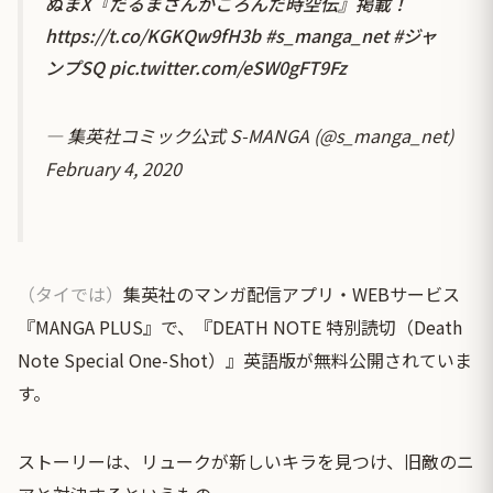
ぬまX『だるまさんがころんだ時空伝』掲載！
https://t.co/KGKQw9fH3b
#s_manga_net
#ジャ
ンプSQ
pic.twitter.com/eSW0gFT9Fz
— 集英社コミック公式 S-MANGA (@s_manga_net)
February 4, 2020
（タイでは）
集英社のマンガ配信アプリ・WEBサービス
『MANGA PLUS』で、『DEATH NOTE 特別読切（Death
Note Special One-Shot）』英語版が無料公開されていま
す。
ストーリーは、リュークが新しいキラを見つけ、旧敵のニ