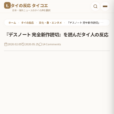
コ
タイの反応 タイコエ
ン
日本・海外ニュースのタイの声を翻訳
テ
ホーム
•
タイの反応
•
文化・食・エンタメ
•
『デスノート 完全新作読切』を読んだタイ人の反応
ン
ツ
『デスノート 完全新作読切』を読んだタイ人の反応
へ
2020.02.05
2020.05.25
14 Comments
ス
キ
ッ
プ