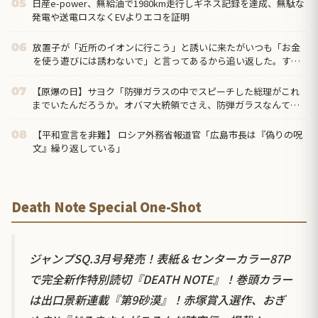
日産e-power、無給油で1980km走行しギネス記録を達成、無駄な
05
発電や送電ロスなくEVよりエコを証明
放置子が「近所のイオンに行こう」と誘いに来たがいつも「お金
06
を使う遊びには誘わないで」と言ってあるから追い返した。する
と放置母から苦情が来て「正月だから良いじゃない。貴女は
【原爆の日】サヨク「防弾ガラスの中でスピーチした総理がこれ
07
までいたんだろうか。オバマ大統領でさえ、防弾ガラスなんてな
かった！」→石破茂＆オバマ大...
【平和宣言を非難】 ロシア外務省報道官「広島市長は『偽りの呪
08
文』繰り返している」
Death Note Special One-Shot
ジャンプSQ.3月号発売！表紙＆センターカラー87P
で完全新作特別読切『DEATH NOTE』！巻頭カラー
は出口景新連載『第9砂漠』！赤塚賞入選作、おぎ