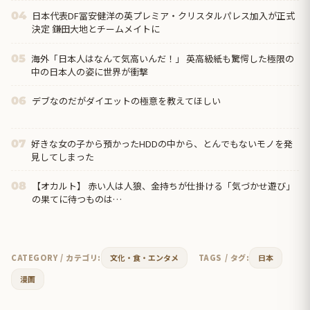
日本代表DF冨安健洋の英プレミア・クリスタルパレス加入が正式
04
決定 鎌田大地とチームメイトに
海外「日本人はなんて気高いんだ！」 英高級紙も驚愕した極限の
05
中の日本人の姿に世界が衝撃
デブなのだがダイエットの極意を教えてほしい
06
好きな女の子から預かったHDDの中から、とんでもないモノを発
07
見してしまった
【オカルト】 赤い人は人狼、金持ちが仕掛ける「気づかせ遊び」
08
の果てに待つものは…
CATEGORY / カテゴリ:
文化・食・エンタメ
TAGS / タグ:
日本
漫画