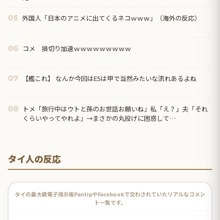
外国人「日本のアニメに出てくるネコｗｗｗ」（海外の反応）
05
コメ 損切り加速ｗｗｗｗｗｗｗｗｗ
06
【艦これ】 なんか今回はE5は甲で当然みたいな流れあるよね
07
トメ「旅行中はウトと孫のお世話お願いね」私「え？」夫「それ
08
くらいやってやれよ」→まさかの丸投げに困惑して…
タイ人の反応
タイの最大級電子掲示板PantipやFacebookで交わされていたリアルなコメン
ト一覧です。