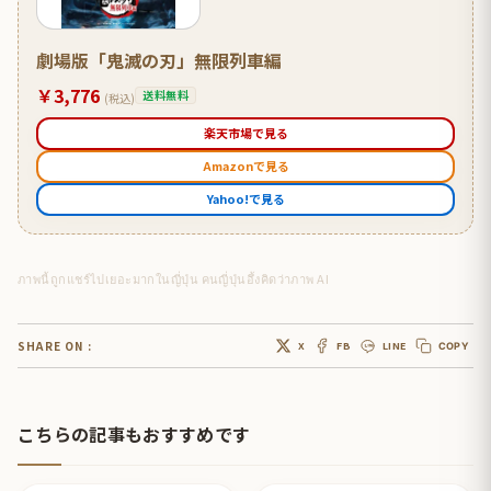
劇場版「鬼滅の刃」無限列車編
￥3,776
送料無料
(税込)
楽天市場で見る
Amazonで見る
Yahoo!で見る
ภาพนี้ถูกแชร์ไปเยอะมากในญี่ปุ่น คนญี่ปุ่นอึ้งคิดว่าภาพ AI
SHARE ON :
X
FB
LINE
COPY
こちらの記事もおすすめです