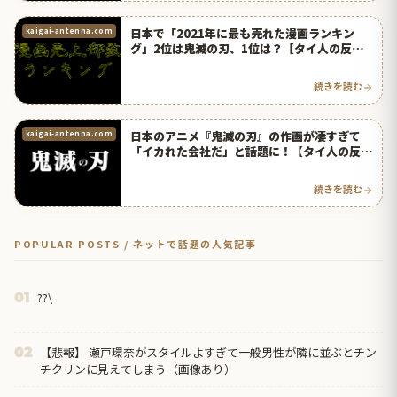
日本で「2021年に最も売れた漫画ランキン
kaigai-antenna.com
グ」2位は鬼滅の刃、1位は？【タイ人の反
応】
続きを読む
日本のアニメ『鬼滅の刃』の作画が凄すぎて
kaigai-antenna.com
「イカれた会社だ」と話題に！【タイ人の反
応】
続きを読む
POPULAR POSTS / ネットで話題の人気記事
??\
01
【悲報】 瀬戸環奈がスタイルよすぎて一般男性が隣に並ぶとチン
02
チクリンに見えてしまう（画像あり）