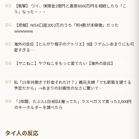
【衝撃】 ワイ、保険金2億円と遺産6000万円を相続したら「こ
03
う」なった・・・
【悲報】NISA口座2052万のうち「約4割が未稼働」だった
04
wwwwww
海外の反応【とんがり帽子のアトリエ】9話 フデムシあまりにも可
05
愛すぎる…
【ヤニねこ】ヤクねこをもっと愛でたい【海外の反応】
06
私「15年共働きで貯金それだけ？」義兄夫婦「でも新築を建てる
07
予定だから」→あまりの計画性のなさに驚いて…
「2年間、たぶん1日4回は握ってた」ラスベガスで買った3,000円
08
のキーホルダーを調べたら
タイ人の反応