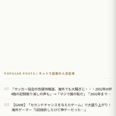
POPULAR POSTS / ネットで話題の人気記事
「サッカー協会の性接待報道、海外でも大騒ぎに・・・2002年W杯
01
4強の記録取り消しの声も」→「マジで国の恥だ」「2002年まで疑
う価値がある」「国民や国が築いた国格をサッカー選手が足で蹴り
飛ばすね」
【GAME】「セカンドチャンスを与えたゲーム」で大盛り上がり！
02
海外ゲーマー「5回挫折したけど神ゲーだった…」