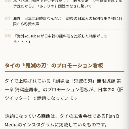
私「15年共働きで貯金それだけ？」義兄夫婦「でも新築を建てる
06
予定だから」→あまりの計画性のなさに驚いて…
海外「日本は戦勝国なんだよ」 戦後の日本人の特別な生き様に各
07
国から称賛の声
「海外YouTuberが日中韓の麺料理を比較した結果がこち
08
ら・・・」
タイの『鬼滅の刃』のプロモーション看板
タイで上映されている『劇場版「鬼滅の刃」無限城編 第
一章 猗窩座再来』のプロモーション看板が、日本のX（旧
ツイッター）で話題になっています。
話題になっている画像は、タイの広告会社であるPlan B
Mediaのインスタグラムに掲載していたものです。