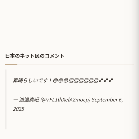
日本のネット民のコメント
素晴らしいです！😳😳😳👏👏👏👏👏👏💕💕💕
— 渡邉真紀 (@7FL1lhXelA2mocp)
September 6,
2025