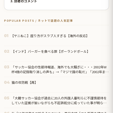
3. 読者のコメント
POPULAR POSTS / ネットで話題の人気記事
【ヤニねこ】座り方がスラブ人すぎる【海外の反応】
01
【インド】バーガーを食べる罪【ポーランドボール】
02
「サッカー協会の性接待報道、海外でも大騒ぎに・・・2002年W
03
杯4強の記録取り消しの声も」→「マジで国の恥だ」「2002年まで
疑う価値がある」「国民や国が築いた国格をサッカー選手が足で
蹴り飛ばすね」
猫の攻防戦【再】
04
「大韓サッカー協会が過去に20人の外国人審判らに不謹慎接待を
05
していた証拠が揃いながらも不起訴処分に成っていた事が明らか
に‥」