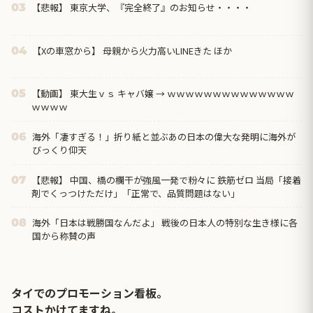
【悲報】 東京大学、『完全終了』のお知らせ・・・・
03
【Xの車窓から】 母親から火力高いLINEきた ほか
04
【動画】 東大生ｖｓ キャバ嬢 → ｗｗｗｗｗｗｗｗｗｗｗｗｗｗ
05
ｗｗｗｗ
海外「凄すぎる！」折り紙と並ぶあの日本の偉大な発明に海外が
06
びっくり仰天
【悲報】 中国、橋の欄干が強風一発で粉々に 鉄筋ゼロ 当局「接着
07
剤でくっつけただけ」「正常で、品質問題はない」
海外「日本は戦勝国なんだよ」 戦後の日本人の特別な生き様に各
08
国から称賛の声
タイでのプロモーション看板。
コストかけてますね。