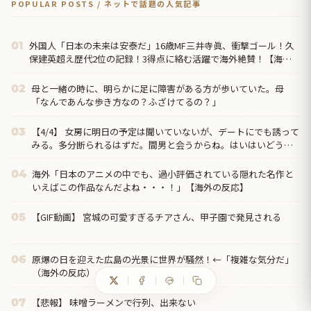
POPULAR POSTS / ネットで話題の人気記事
外国人「日本の未来は安泰だ」16歳MF三井寺眞、衝撃ゴール！久
01
保建英超え歴代2位の記録！3得点に絡む活躍で海外絶賛！【海外
の反応】
母と一緒の時に、明らかに足に障害がある方が歩いていた。母
02
「なんであんな歩き方なの？ふざけてるの？」
【4/4】 女房に明日の予定は聞いていないが、デートにでも誘って
03
みる。多分断られるはずだ。間男と会うからね。はいはいどうぞ
思う存分お楽しみください。そのうち地獄に落してやるわ！
海外「日本のアニメの中でも、過小評価されている隠れた名作と
04
いえばこの作品なんだよね・・・！」【海外の反応】
【GIF動画】 宮城の可愛すぎるチアさん、甲子園で発見される
05
原爆の日を迎えた広島の光景に世界が騒然！←「複雑な気分だ」
06
（海外の反応）
【悲報】 味噌ラーメンで行列、出来ない
07