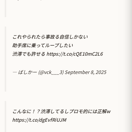
これやられたら事故る自信しかない
助手席に乗ってループしたい
渋滞でも許せる
https://t.co/cQE10mC2L6
— ばしかー (@vck___3)
September 8, 2025
こんなに！？渋滞してるしプロモ的には正解w
https://t.co/dgEvfRiUJM