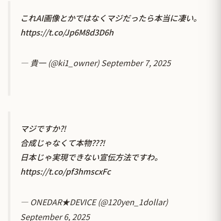
これAI画像とかではなくマジだったら本当に凄い。
https://t.co/Jp6M8d3D6h
— 貴一 (@ki1_owner)
September 7, 2025
マジですか⁈
合成じゃなくて本物⁇⁈
日本じゃ実現できない宣伝方法ですわ。
https://t.co/pf3hmscxFc
— ONEDAR★DEVICE (@120yen_1dollar)
September 6, 2025