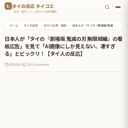
コ
タイの反応 タイコエ
ン
日本・海外ニュースのタイの声を翻訳
テ
ホーム
•
タイの反応
•
日タイ交流・美談
•
日本人が「タイの『劇場版 鬼滅の刃 無限城編』の看板広告」を見て「AI画像にしか見えない、凄すぎる」とビックリ！【タイ人の反応】
ン
ツ
日本人が「タイの『劇場版 鬼滅の刃 無限城編』の看
へ
板広告」を見て「AI画像にしか見えない、凄すぎ
ス
る」とビックリ！【タイ人の反応】
キ
2025.09.18
10 Comments
ッ
プ