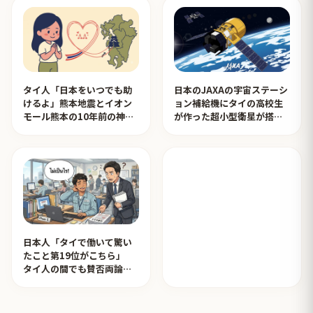
タイ人「日本をいつでも助
日本のJAXAの宇宙ステーシ
けるよ」熊本地震とイオン
ョン補給機にタイの高校生
モール熊本の10年前の神対
が作った超小型衛星が搭載
応を見たタイ人の反応
されタイ人が感動！【タイ
人の反応】
日本人「タイで働いて驚い
たこと第19位がこちら」
タイ人の間でも賛否両論
【タイ人の反応】