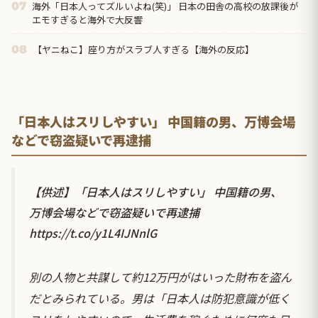
海外「日本人ってズルいよね(笑)」 日本の田舎の高校の放課後が
07
エモすぎると海外で大反響
【ヤニねこ】座り方がスラブ人すぎる【海外の反応】
08
「日本人はスリしやすい」 中国籍の男、万博会場
などで窃盗疑いで再逮捕
【供述】「日本人はスリしやすい」 中国籍の男、
万博会場などで窃盗疑いで再逮捕
https://t.co/y1L4IJNnlG
別の人物と共謀して約12万円がはいった財布を盗ん
だとみられている。男は「日本人は防犯意識が低く