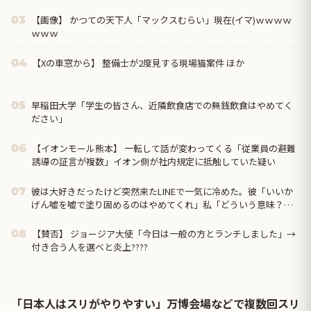
【画像】 かつての天下人「マックスむらい」現在(イマ)ｗｗｗｗ
03
ｗｗｗ
【Xの車窓から】 整備士が2度見する現場猫案件 ほか
04
早稲田大学「学生の皆さん、近隣飲食店での無銭飲食はやめてく
05
ださい」
【イオンモール熊本】 一転して話が変わってくる「従業員の避難
06
誘導の証言が複数」イオン側が社内規定に抵触していた疑い
彼は大好きだったけど突然来たLINEで一気に冷めた。彼「いいか
07
げん嘘を嘘で塗り固めるのはやめてくれ」私「どういう意味？」
→ すると…
【賛否】 ジョージア大使「今日は一般の方とランチしました」→
08
付き合う人を選べと炎上????
「日本人はスリがやりやすい」万博会場などで複数回スリ