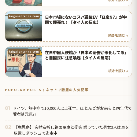
日本市場にないコスパ最強EV「日産N7」が中
kaigai-antenna.com
国で爆売れ！【タイ人の反応】
続きを読む
在日中国大使館が「日本の治安が悪化してる」
kaigai-antenna.com
と自国民に注意喚起【タイ人の反応】
続きを読む
POPULAR POSTS / ネットで話題の人気記事
ドイツ、熱中症で10,000人以上死亡、ほとんどがお前らと同年代で
01
若者は元気??
【鹿児島】 突然右折し路面電車と衝突 乗っていた男女3人は車を
02
放置しダッシュで逃走中