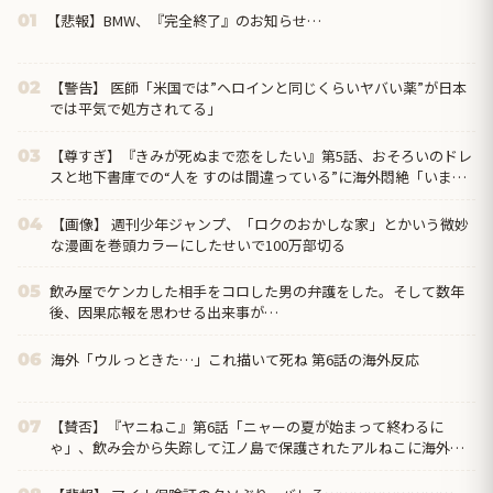
【悲報】BMW、『完全終了』のお知らせ…
01
【警告】 医師「米国では”ヘロインと同じくらいヤバい薬”が日本
02
では平気で処方されてる」
【尊すぎ】『きみが死ぬまで恋をしたい』第5話、おそろいのドレ
03
スと地下書庫での“人を すのは間違っている”に海外悶絶「いまの
ミミに必要なのは恋人なのか、お母さんなのか分からなくなって
きた」
【画像】 週刊少年ジャンプ、「ロクのおかしな家」とかいう微妙
04
な漫画を巻頭カラーにしたせいで100万部切る
飲み屋でケンカした相手をコロした男の弁護をした。そして数年
05
後、因果応報を思わせる出来事が…
海外「ウルっときた…」これ描いて死ね 第6話の海外反応
06
【賛否】『ヤニねこ』第6話「ニャーの夏が始まって終わるに
07
ゃ」、飲み会から失踪して江ノ島で保護されたアルねこに海外ざ
わつく「今週はトイレネタが一個も無かったよな？ まともな回だ
ぞ、夢か？」