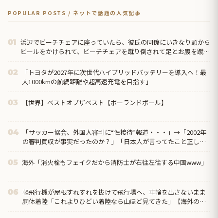
POPULAR POSTS / ネットで話題の人気記事
浜辺でビーチチェアに座っていたら、彼氏の同僚にいきなり頭から
01
ビールをかけられて、ビーチチェアを蹴り倒されて足とお腹を蹴ら
れた。彼氏「あいつは悪い奴じゃないから」←は？
「トヨタが2027年に次世代ハイブリッドバッテリーを導入へ！最
02
大1000kmの航続距離や超高速充電を目指す」
【世界】ベストオブザベスト【ポーランドボール】
03
「サッカー協会、外国人審判に“性接待”報道・・・」→「2002年
04
の審判買収が事実だったのか？」「日本人が言ってたこと正しか
ったね・・・...
海外「消火栓もフェイクだから消防士が右往左往する中国www」
05
軽飛行機が屋根すれすれを抜けて飛行場へ、車輪を出さないまま
06
胴体着陸「これよりひどい着陸なら山ほど見てきた」【海外の反
応】