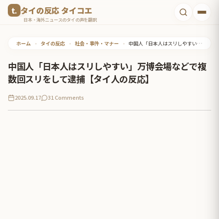
コ
タイの反応 タイコエ
ン
日本・海外ニュースのタイの声を翻訳
テ
ホーム
•
タイの反応
•
社会・事件・マナー
•
中国人「日本人はスリしやすい」万博会場などで複数回スリをして逮捕【タイ人の反応】
ン
ツ
中国人「日本人はスリしやすい」万博会場などで複
へ
数回スリをして逮捕【タイ人の反応】
ス
2025.09.17
31 Comments
キ
ッ
プ