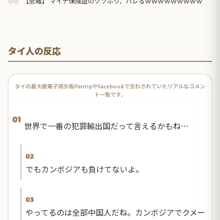
【悲報】 マイナ保険証のクソぶり、バレるｗｗｗｗｗｗｗｗｗ
08
タイ人の反応
タイの最大級電子掲示板PantipやFacebookで交わされていたリアルなコメン
ト一覧です。
01
世界で一番の犯罪輸出国だって言えるかもね…
02
でもカンボジアも負けてないよ。
03
やってるのは全部中国人だね。カンボジアでクメー