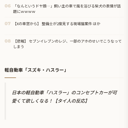
「なんというドヤ顔…」飼い主の車で風を浴びる柴犬の表情が話
06
題にｗｗｗｗ
【Xの車窓から】 整備士が2度見する現場猫案件 ほか
07
【悲報】 セブンイレブンのレジ、一部のアホのせいでこうなって
08
しまう
軽自動車「スズキ・ハスラー」
日本の軽自動車「ハスラー」のコンセプトカーが可
愛くて欲しくなる！【タイ人の反応】