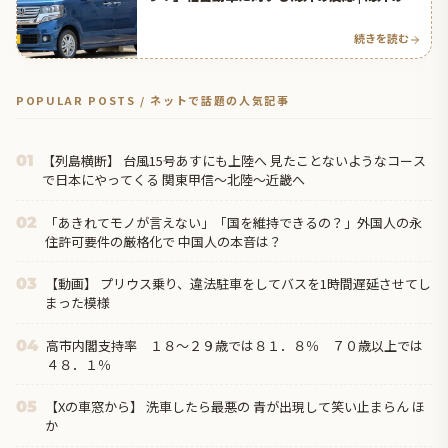
応アンテナ
続きを読む
POPULAR POSTS / ネットで話題の人気記事
【列島横断】 台風15号あすにも上陸へ 見たことないようなコース
01
で日本にやってくる 関東甲信～北陸～近畿へ
「あきれてモノが言えない」「国を維持できるの？」外国人の永
02
住許可要件の厳格化で 中国人の本音は？
【動画】 プリウス乗り、違法駐車をしてバスを1時間遅延させてし
03
まった模様
高市内閣支持率 １８～２９歳では８１．８％ ７０歳以上では
04
４８．１％
【Xの車窓から】 洗車したら最悪の 青が出現して笑い止まらん ほ
05
か