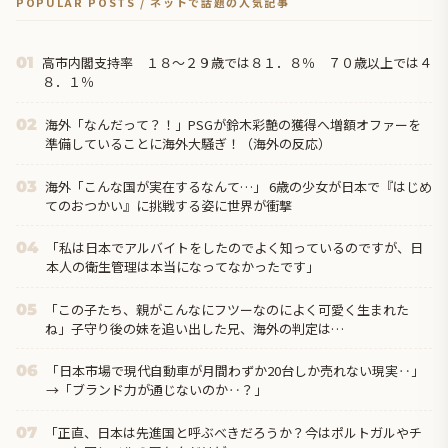
POPULAR POSTS / ネットで話題の人気記事
高市内閣支持率 １８～２９歳では８１．８％ ７０歳以上では４
01
８．１％
海外「なんだって？！」PSGが鈴木彩艶の獲得へ増額オファーを
02
準備していることに海外大騒ぎ！（海外の反応）
海外「こんな国が実在するなんて…」 6歳の少女が日本で『はじめ
03
てのおつかい』に挑戦する姿に世界が衝撃
「私は日本でアルバイトをしたのでよく知っているのですが、日
04
本人の衛生管理は本当になってなかったです」
「この子たち、親がこんなにフツーなのによく可愛く生まれた
05
ね」子守り後の妹を追い出した兄、海外の判定は…
「日本市場で現代自動車が月間わずか20台しか売れない現実‥」
06
→「ブランド力が通じないのか‥？」
「正直、日本は先進国と呼ぶべきだろうか？今はポルトガルやチ
07