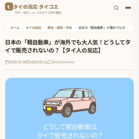
コ
タイの反応 タイコエ
ン
日本・海外ニュースのタイの声を翻訳
テ
ホーム
•
タイの反応
•
政治・国防・外交
•
日本の「軽自動車」が海外でも大人気！どうしてタイで販売されないの？【タイ人の反応】
ン
ツ
日本の「軽自動車」が海外でも大人気！どうしてタ
へ
イで販売されないの？【タイ人の反応】
ス
2020.03.28
2020.05.21
25 Comments
キ
ッ
プ