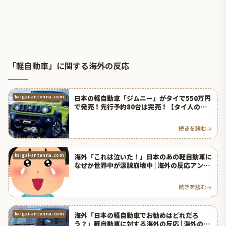
「軽自動車」に関する海外の反応
日本の軽自動車「ジムニー」がタイで550万円
kaigai-antenna.com
で発売！先行予約80台は完売！【タイ人の反
応】
続きを読む
海外「これは泣いた！」日本のあの軽自動車に
kaigai-antenna.com
なぜか世界中が涙腺崩壊中 | 海外の反応アンテ
ナ
続きを読む
海外「日本の軽自動車でお勧めはどれだろ
kaigai-antenna.com
う？」軽自動車に対する海外の反応 | 海外の反