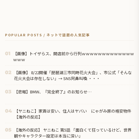
POPULAR POSTS / ネットで話題の人気記事
【画像】トイザらス、開店前から行列ｗｗｗｗｗｗｗｗｗｗｗｗｗ
01
ｗｗｗ
【画像】 8/22開催「琵琶湖三市同時花火大会」、市公式「そんな
02
花火大会は存在しない」→ SNS阿鼻叫喚 ・・・
【悲報】BMW、『完全終了』のお知らせ…
03
【ヤニねこ】家賃は安い、住人はヤバい にゃがみ原の格安物件
04
【海外の反応】
【海外の反応】 ヤニねこ 第5話 「面白くて狂っているけど、世界
05
観やキャラクター設定は本当に深い」