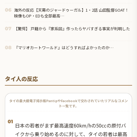
海外の反応【天幕のジャードゥーガル】1・2話 山田監督GOAT！
06
映像もOP・EDも全部最高…
【驚愕】 戸籍から『家系図』作ったらヤバすぎる事実が判明した
07
『マリオカートワールド』はどうすればよかったのか…
08
タイ人の反応
タイの最大級電子掲示板PantipやFacebookで交わされていたリアルなコメン
ト一覧です。
01
日本の若者がまず最高速度60km/hの50ccの原付バ
イクから乗り始めるのに対して、タイの若者は最高