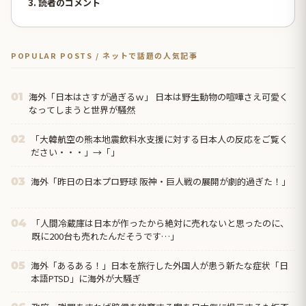
3. 読者のコメント
POPULAR POSTS / ネットで話題の人気記事
海外「日本はさすが過ぎるｗ」 日本は野生動物の喧嘩さえ可愛く
01
なってしまうと世界が騒然
「大韓航空の熊本地震飲料水支援に対する日本人の反応をご覧く
02
ださい・・・」→「」
海外「昨日の日本プロ野球 阪神・巨人戦の展開が劇的過ぎた！」
03
「人間冷蔵庫は日本が作ったから絶対に売れないと思ったのに、
04
既に200台も売れたんだそうです…」
海外「あるある！」日本を旅行した外国人が患う新たな症状「日
05
本語PTSD」に海外が大騒ぎ