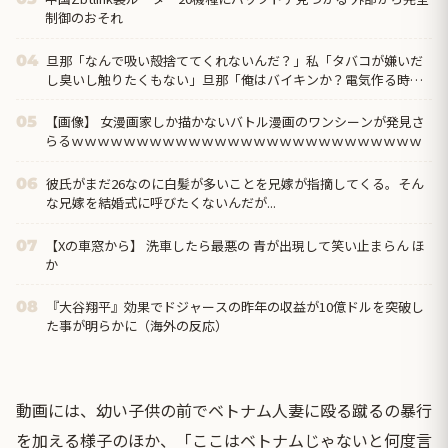
制御のおそれ
旦那「なんで吸い殻捨ててくれないんだ？」私「タバコが嫌いだ
04
し臭いし触りたくもない」旦那「俺はバイキンか？電気作る時に
出る公害は？害あるから電気使うなよ」私「は？」
【画像】 女漫画家しか描かないバトル漫画のワンシーンが発見さ
05
らるｗｗｗｗｗｗｗｗｗｗｗｗｗｗｗｗｗｗｗｗｗｗｗｗｗｗｗ
彼氏がまだ26なのに白髪が多いことを兄嫁が指摘してくる。そん
06
な兄嫁を結婚式に呼びたくないんだが...
【Xの車窓から】 洗車したら最悪の 青が出現して笑い止まらん ほ
07
か
『大谷翔平』効果でドジャースの昨年の収益が10億ドルを突破し
08
た事が明らかに（海外の反応）
動画には、幼い子供の前でベトナム人妻に殴る蹴るの暴行
を加える様子のほか、「ここはベトナムじゃないと何度言