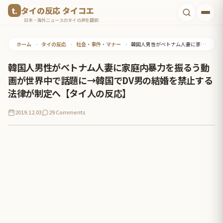
コ
タイの反応 タイコエ
ン
日本・海外ニュースのタイの声を翻訳
テ
ホーム
•
タイの反応
•
社会・事件・マナー
•
韓国人男性がベトナム人妻に家庭内暴力を振るう動画が世界中で話題に→韓国でDV男の結婚を禁止する法律が制定へ【タイ人の反応】
ン
ツ
韓国人男性がベトナム人妻に家庭内暴力を振るう動
へ
画が世界中で話題に→韓国でDV男の結婚を禁止する
ス
法律が制定へ【タイ人の反応】
キ
2019.12.03
29 Comments
ッ
プ