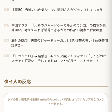
【画像】 鬼滅のお色気シーン、親御さんがびっくりしてしまう
05
中国オタク「『天幕のジャードゥーガル』のモンゴルの描写が興
06
味深い。考えてみれば納得できるがあの作品の視点と解釈は意外
だった」
海外の反応【天幕のジャードゥーガル】3話 復讐の誓い！体感時間
07
短すぎ…
「ドラクエ11」攻略感想(54/クリア後)マルティナの「しんぴのビ
08
スチェ」可愛い！そしてメドローアやギガバーストきたー！
タイ人の反応
タイの最大級電子掲示板PantipやFacebookで交わされていたリアルなコメン
ト一覧です。