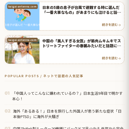
日本の5歳の息子が台風で避難する時に選んだ
kaigai-antenna.com
「一番大事なもの」があまりにも泣けると話題
に！【タイ人の反応】
続きを読む
中国の「美人すぎる女医」が筋肉ムキムキでス
kaigai-antenna.com
トリートファイターの春麗みたいだと話題に！
【タイ人の反応】
続きを読む
POPULAR POSTS / ネットで話題の人気記事
「中国人ってこんなに嫌われているの？」日本生活9年目で明かす
01
本心！
海外「あるある！」日本を旅行した外国人が患う新たな症状「日
02
本後PTSD」に海外が大騒ぎ
中国Zbtlink製ルーター20機種にバックドア見つかる 外部から完全
03