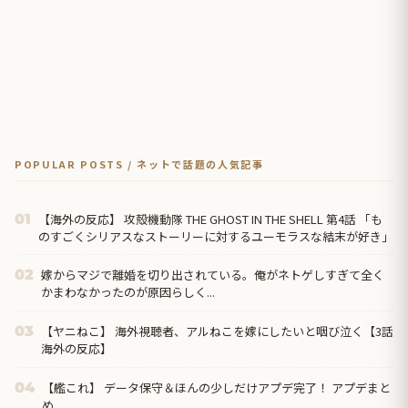
POPULAR POSTS / ネットで話題の人気記事
【海外の反応】 攻殻機動隊 THE GHOST IN THE SHELL 第4話 「も
01
のすごくシリアスなストーリーに対するユーモラスな結末が好き」
嫁からマジで離婚を切り出されている。俺がネトゲしすぎて全く
02
かまわなかったのが原因らしく...
【ヤニねこ】 海外視聴者、アルねこを嫁にしたいと咽び泣く【3話
03
海外の反応】
【艦これ】 データ保守＆ほんの少しだけアプデ完了！ アプデまと
04
め