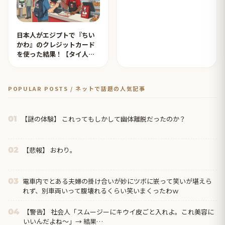
日本人がエジプトで『ちい
かわ』のクレジットカード
を使った結果！【タイ人の
反応】
POPULAR POSTS / ネットで話題の人気記事
【謎の体験】 これってもしかして幽体離脱だったのか？
01
【悲報】 おわり。
02
電車内でとある夫婦の掛け合いが妙にツボに嵌って笑いが堪えら
03
れず、別車両いって腹壊れるくらい笑いまくったわｗ
【警告】 社会人「スムージーにキウイ皮ごと入れよ。これ美容に
04
いいんだよね〜」→ 結果…