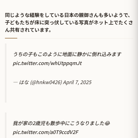
同じような経験をしている日本の親御さんも多いようで、
子どもたちが床に突っ伏している写真がネット上でたくさ
ん共有されています。
うちの子もこのように地面に静かに倒れ込みます
pic.twitter.com/whUtppqmJt
— はな (@hnkw0426)
April 7, 2025
我が家の2歳児も散歩中にこうなりました😂
pic.twitter.com/a0T9ccdV2F