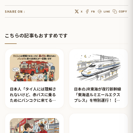
SHARE ON :
X
FB
LINE
COPY
こちらの記事もおすすめです
日本人「タイ人には理解さ
日本のJR東海が夜行新幹線
れないけど、赤バスに乗る
「東海道ルミエールエクス
ためにバンコクに来てる日
プレス」を特別運行！【タ
本人が一定数います」【タ
イ人の反応】
イ人の反応】