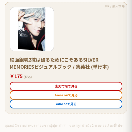
PR / 楽天市場
映画銀魂2掟は破るためにこそあるSILVER
MEMORIESビジュアルブック / 集英社 (単行本)
￥175
(税込)
楽天市場で見る
Amazonで見る
Yahoo!で見る
คุณแม่นักวาดภาพประกอบชาวญี่ปุ่นเล่าว่า…เวลาลูกชายวัย 2 ขวบเจอเรื่องที่ไม่ชอบหรือไม่อยากทำ