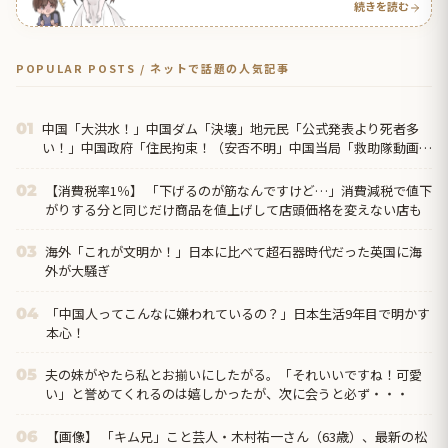
続きを読む
POPULAR POSTS / ネットで話題の人気記事
中国「大洪水！」中国ダム「決壊」地元民「公式発表より死者多
01
い！」中国政府「住民拘束！（安否不明」中国当局「救助隊動画も
削除」台風13号「三峡ダム接近中」→
【消費税率1％】 「下げるのが筋なんですけど…」消費減税で値下
02
がりする分と同じだけ商品を値上げして店頭価格を変えない店も
海外「これが文明か！」日本に比べて超石器時代だった英国に海
03
外が大騒ぎ
「中国人ってこんなに嫌われているの？」日本生活9年目で明かす
04
本心！
夫の妹がやたら私とお揃いにしたがる。「それいいですね！可愛
05
い」と誉めてくれるのは嬉しかったが、次に会うと必ず・・・
【画像】 「キム兄」こと芸人・木村祐一さん（63歳）、最新の松
06