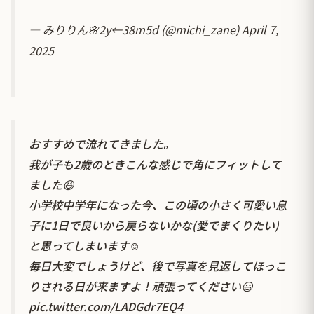
— みりりん🌸2y←38m5d (@michi_zane)
April 7,
2025
おすすめで流れてきました。
我が子も2歳のときこんな感じで角にフィットして
ました😆
小学校中学年になった今、この頃の小さく可愛い息
子に1日で良いから戻らないかな(愛でまくりたい)
と思ってしまいます☺️
毎日大変でしょうけど、後で写真を見返してほっこ
りされる日が来ますよ！頑張ってください😃
pic.twitter.com/LADGdr7EQ4