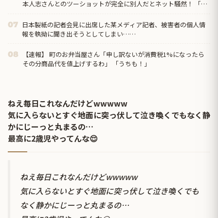
本人志さんとのツーショットが完全に別人だとネット騒然！ 「マ
ジで誰かわからん」...
日本製紙の記者会見に出席した某メディア記者、被害者の個人情
07
報を執拗に聞き出そうとしてしまい……
【速報】 町のお弁当屋さん「申し訳ないが消費税1%になったら
08
その分商品代を値上げするわ」 「うちも！」
ねえ毎日これなんだけどwwwww
気に入らないとすぐ地面に突っ伏して泣き喚くでもなく静
かにじーっと丸まるの…
最高に2歳児やってんな😌
ねえ毎日これなんだけどwwwww
気に入らないとすぐ地面に突っ伏して泣き喚くでも
なく静かにじーっと丸まるの…