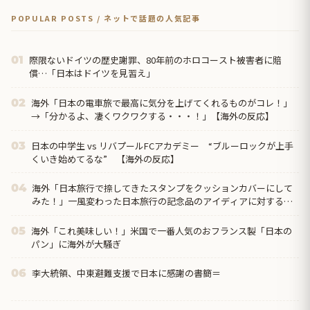
POPULAR POSTS / ネットで話題の人気記事
際限ないドイツの歴史謝罪、80年前のホロコースト被害者に賠
01
償…「日本はドイツを見習え」
海外「日本の電車旅で最高に気分を上げてくれるものがコレ！」
02
→「分かるよ、凄くワクワクする・・・！」【海外の反応】
日本の中学生 vs リバプールFCアカデミー “ブルーロックが上手
03
くいき始めてるな” 【海外の反応】
海外「日本旅行で捺してきたスタンプをクッションカバーにして
04
みた！」一風変わった日本旅行の記念品のアイディアに対する海
外の反応
海外「これ美味しい！」米国で一番人気のおフランス製「日本の
05
パン」に海外が大騒ぎ
李大統領、中東避難支援で日本に感謝の書簡＝
06