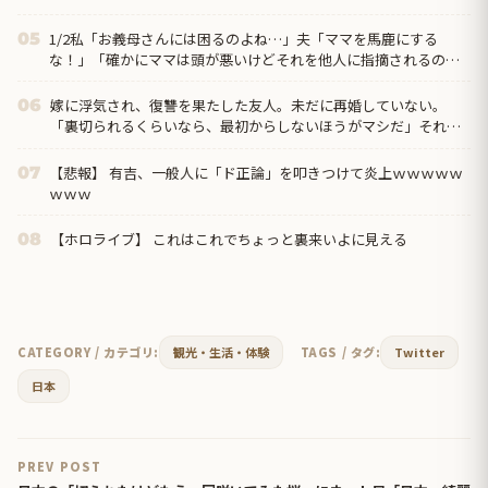
1/2私「お義母さんには困るのよね…」夫「ママを馬鹿にする
05
な！」「確かにママは頭が悪いけどそれを他人に指摘されるのは
ムカつく！」もうこの人とは一緒にやっていけないけど、子供が
嫁に浮気され、復讐を果たした友人。未だに再婚していない。
06
「裏切られるくらいなら、最初からしないほうがマシだ」それ聞
いて、なんか泣けちまった…
【悲報】 有吉、一般人に「ド正論」を叩きつけて炎上ｗｗｗｗｗ
07
ｗｗｗ
【ホロライブ】 これはこれでちょっと裏来いよに見える
08
CATEGORY / カテゴリ:
観光・生活・体験
TAGS / タグ:
Twitter
日本
PREV POST