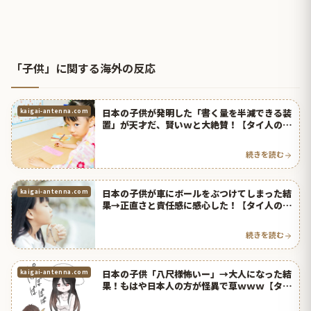
「子供」に関する海外の反応
日本の子供が発明した「書く量を半減できる装
kaigai-antenna.com
置」が天才だ、賢いｗと大絶賛！【タイ人の反
応】
続きを読む
日本の子供が車にボールをぶつけてしまった結
kaigai-antenna.com
果→正直さと責任感に感心した！【タイ人の反
応】
続きを読む
日本の子供「八尺様怖いー」→大人になった結
kaigai-antenna.com
果！もはや日本人の方が怪異で草ｗｗｗ【タイ
人の反応】