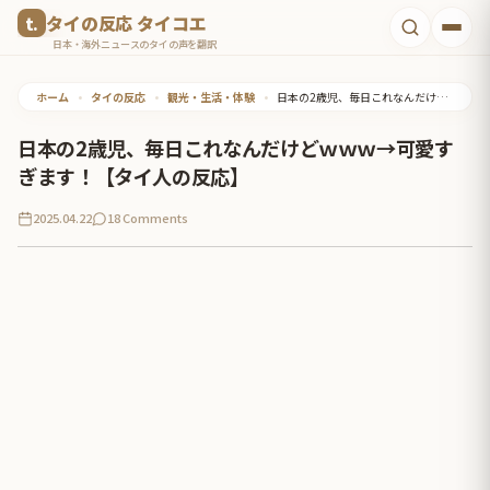
コ
タイの反応 タイコエ
ン
日本・海外ニュースのタイの声を翻訳
テ
ホーム
•
タイの反応
•
観光・生活・体験
•
日本の2歳児、毎日これなんだけどｗｗｗ→可愛すぎます！【タイ人の反応】
ン
ツ
日本の2歳児、毎日これなんだけどｗｗｗ→可愛す
へ
ぎます！【タイ人の反応】
ス
2025.04.22
18 Comments
キ
ッ
プ