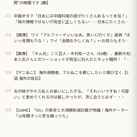
問”の時間です 2期】
中国オタク「日本には中国料理の店がたくさんあるって本当？」
03
「偽の情報ではないが完全に正しくもない……日本にたくさんあ
るのは『中華料理』だから」
【画像】 ワイ「アルファードいいなあ。買いに行くか」店員「ほ
04
いっ見積もりな！」ワイ「金額おかしくね？」←お前らもそう思
うよな？？？？？
【画像】 「キム兄」こと芸人・木村祐一さん（63歳）、最新の松
05
本人志さんとのツーショットが完全に別人だとネット騒然！ 「マ
ジで誰かわからん」...
【ヤニねこ】 海外視聴者、アルねこを嫁にしたいと咽び泣く【3
06
話 海外の反応】
夫の妹がやたら私とお揃いにしたがる。「それいいですね！可愛
07
い」と誉めてくれるのは嬉しかったが、次に会うと必ず・・・
【GAME】「EA」の買収と大規模削減計画が物議！海外ゲーマー
08
「10年間ずっと死を願ってた」