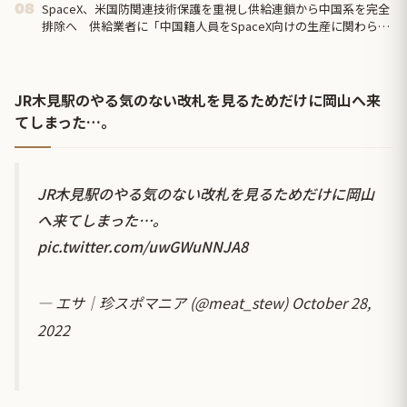
SpaceX、米国防関連技術保護を重視し供給連鎖から中国系を完全
08
排除へ 供給業者に「中国籍人員をSpaceX向けの生産に関わらせ
ないこと」「中国...
JR木見駅のやる気のない改札を見るためだけに岡山へ来
てしまった…。
JR木見駅のやる気のない改札を見るためだけに岡山
へ来てしまった…。
pic.twitter.com/uwGWuNNJA8
— エサ｜珍スポマニア (@meat_stew)
October 28,
2022