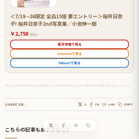
＜7/19 ~26限定 全品15倍 要エントリー＞桜井日奈
子! 桜井日奈子2nd写真集／小池伸一郎
￥2,750
(税込)
楽天市場で見る
Amazonで見る
Yahoo!で見る
เมื่อสถานีรถไฟของคุณได้รับการอัพเกรดประตูตรวจตั๋วอัตโนมัติ แต่ไม่รู้จะเอาไปตั้งไว้ที่ไหน …
SHARE ON :
X
FB
LINE
COPY
こちらの記事もおすすめです