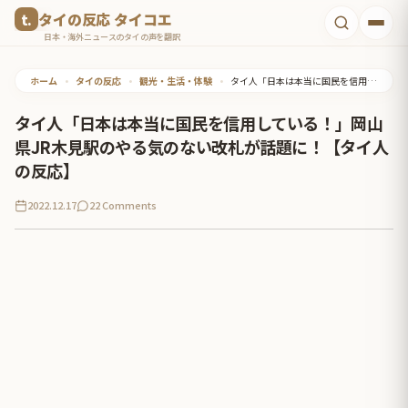
コ
タイの反応 タイコエ
ン
日本・海外ニュースのタイの声を翻訳
テ
ホーム
•
タイの反応
•
観光・生活・体験
•
タイ人「日本は本当に国民を信用している！」岡山県JR木見駅のやる気のない改札が話題に！【タイ人の反応】
ン
ツ
タイ人「日本は本当に国民を信用している！」岡山
へ
県JR木見駅のやる気のない改札が話題に！【タイ人
ス
の反応】
キ
2022.12.17
22 Comments
ッ
プ