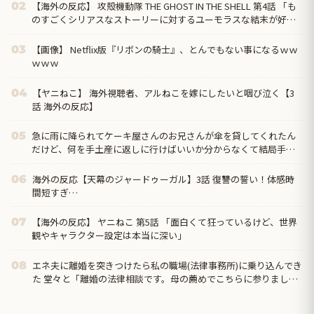
【海外の反応】 攻殻機動隊 THE GHOST IN THE SHELL 第4話 「も
02
のすごくシリアスなストーリーに対するユーモラスな結末が好
き」
【画像】 Netflix版『リボンの騎士』、とんでもない事になるｗｗ
03
ｗｗｗ
【ヤニねこ】 海外視聴者、アルねこを嫁にしたいと咽び泣く【3
04
話 海外の反応】
急に雨に降られてケーキ屋さんのお兄さんが傘を貸してくれたん
05
だけど、何を手土産に返しに行けばいいか分からなくて結局手ぶ
らで返しに行ったのだが…
海外の反応【天幕のジャードゥーガル】3話 復讐の誓い！体感時
06
間短すぎ…
【海外の反応】 ヤニねこ 第5話 「面白くて狂っているけど、世界
07
観やキャラクター設定は本当に深い」
エネ夫に離婚を突きつけたら私の職場(法律事務所)に乗り込んでき
08
た 堂々と「離婚の法律相談です。母の薦めでこちらに参りまし
た」と言っているが、...