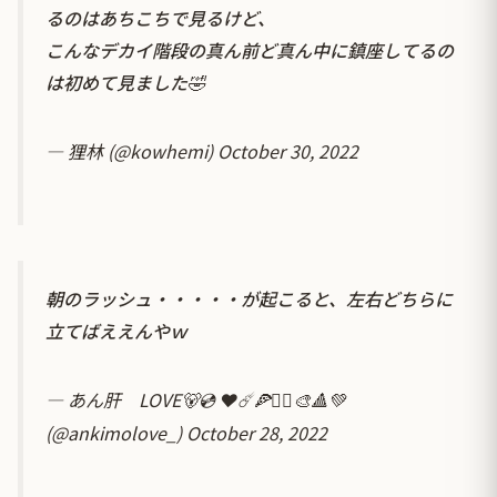
るのはあちこちで見るけど、
こんなデカイ階段の真ん前ど真ん中に鎮座してるの
は初めて見ました🤣
— 狸林 (@kowhemi)
October 30, 2022
朝のラッシュ・・・・・が起こると、左右どちらに
立てばええんやｗ
— あん肝 LOVE🐻💿 ❤️☄️🍕🏴‍☠️🎨🔺💚
(@ankimolove_)
October 28, 2022