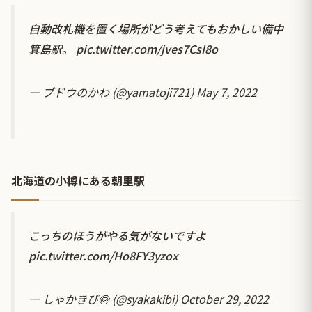
自動改札機を置く場所がどう考えてもおかしい備中
箕島駅。
pic.twitter.com/jves7CsI8o
— ブドウのかわ (@yamatoji721)
May 7, 2022
北海道の小樽にある朝里駅
こっちのほうがやる気がないですよ
pic.twitter.com/Ho8FY3yzox
— しゃかきび🍥 (@syakakibi)
October 29, 2022