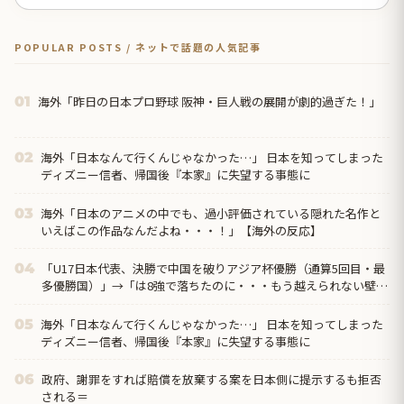
POPULAR POSTS / ネットで話題の人気記事
海外「昨日の日本プロ野球 阪神・巨人戦の展開が劇的過ぎた！」
01
海外「日本なんて行くんじゃなかった…」 日本を知ってしまった
02
ディズニー信者、帰国後『本家』に失望する事態に
海外「日本のアニメの中でも、過小評価されている隠れた名作と
03
いえばこの作品なんだよね・・・！」【海外の反応】
「U17日本代表、決勝で中国を破りアジア杯優勝（通算5回目・最
04
多優勝国）」→「は8強で落ちたのに・・・もう越えられない壁に
なってしまったね」「は監督の問題が大きい」「日本はもうどん
なに精神勝利したところで超えられない壁である」
海外「日本なんて行くんじゃなかった…」 日本を知ってしまった
05
ディズニー信者、帰国後『本家』に失望する事態に
政府、謝罪をすれば賠償を放棄する案を日本側に提示するも拒否
06
される＝