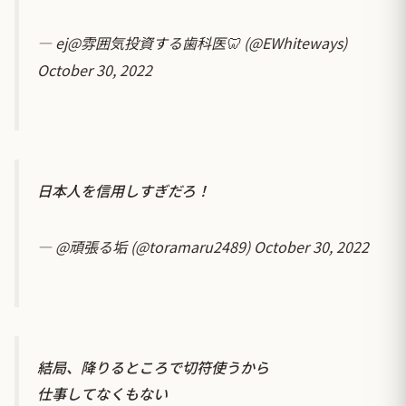
— ej@雰囲気投資する歯科医🦷 (@EWhiteways)
October 30, 2022
日本人を信用しすぎだろ！
— @頑張る垢 (@toramaru2489)
October 30, 2022
結局、降りるところで切符使うから
仕事してなくもない