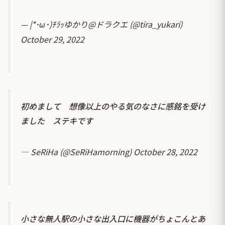
— |*･ω･)ﾁﾗｯゆかり@ドラクエ (@tira_yukari)
October 29, 2022
初めまして 想像以上のやる気のなさに感銘を受け
ました ステキです
— SeRiHa (@SeRiHamorning)
October 28, 2022
小さな無人駅の小さな出入口に機器がちょこんとあ