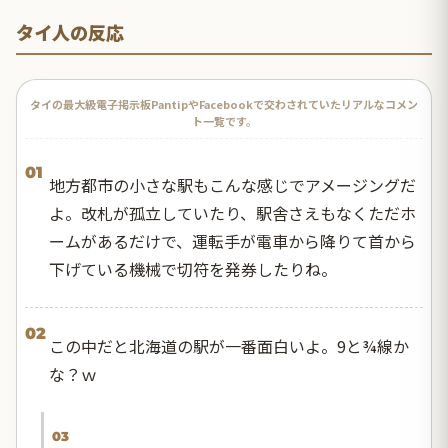
タイ人の反応
タイの最大級電子掲示板PantipやFacebookで交わされていたリアルなコメン
ト一覧です。
01
地方都市の小さな駅もこんな感じでアメージングだ
よ。改札が孤立していたり、駅舎さえもなくただホ
ームがあるだけで、運転手が電車から降りて首から
下げている機械で切符を発券したりね。
02
この中だと北海道の駅が一番面白いよ。9と¾線か
な？ｗ
03