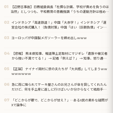
【辺野古事故】日教組委員長「杜撰な計画、学校が責めを負うのは
01
当然」としつつも、平和教育の意義強調「うちの運動方針は極めて
バランス良い」
インドネシア「高速鉄道！」中国「大赤字！」インドネシア「運
02
営会社の株式購入！（負債対策」中国「はい（巨額負債」インド
ネシア「700km延伸計画！（実質中止」→
ヨーロッパが中国製メガソーラーを締め出しｗｗｗ
03
【悲報】 熊本県知事、報道陣土足取材にマジギレ「遺族や被災者
04
から強い不満でてる！」 → 記者「例えば？」 → 知事、怒り通り
越して呆れてしまう ………
【正論】 ナイナイ岡村に世の夫たちが『大共感』してしまうｗｗ
05
ｗｗｗｗｗｗ
急に雨に降られてケーキ屋さんのお兄さんが傘を貸してくれたん
06
だけど、何を手土産に返しに行けばいいか分からなくて結局手ぶ
らで返しに行ったのだが…
「どこからが鬱で、どこからが甘え？」…あるX民の素朴な疑問が
07
Xで論争に