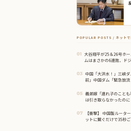
POPULAR POSTS / ネッ
大谷翔平が25＆26号ホ
01
ムはまさかの6連敗、ド
の翻訳（海外の反応）
中国「大洪水！」三峡ダ
03
前」中国ダム「緊急放流
に流される」中国避難所
勢力「え」→
義弟嫁「連れ子のことも
05
は引き取らなかったのに
しまい…
【衝撃】 中国製ルーター
07
ットに繋ぐだけで35秒