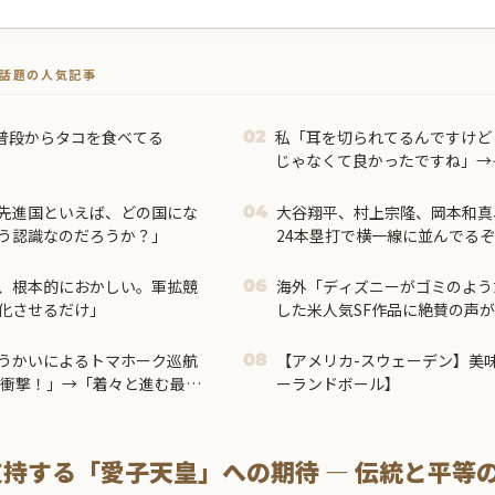
トで話題の人気記事
普段からタコを食べてる
私「耳を切られてるんですけど
02
じゃなくて良かったですね」→
腹が立ち…
先進国といえば、どの国にな
大谷翔平、村上宗隆、岡本和真
04
う認識なのだろうか？」
24本塁打で横一線に並んでる
、根本的におかしい。軍拡競
海外「ディズニーがゴミのよう
06
化させるだけ」
した米人気SF作品に絶賛の声が
うかいによるトマホーク巡航
【アメリカ-スウェーデン】美
08
が衝撃！」→「着々と進む最新
ーランドボール】
支持する「愛子天皇」への期待 — 伝統と平等