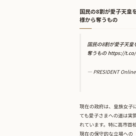
国民の8割が愛子天皇
様から奪うもの
国民の8割が愛子天皇
奪うもの
https://t.c
— PRESIDENT Onl
現在の政府は、皇族女子
ても愛子さまへの道は実
れています。特に高市首
現在の保守的な立場への