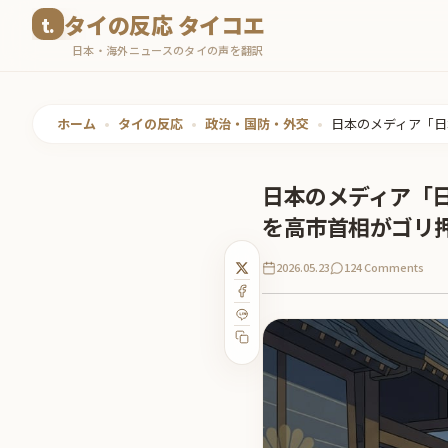
コ
タイの反応 タイコエ
ン
日本・海外ニュースのタイの声を翻訳
テ
ン
ツ
ホーム
•
タイの反応
•
政治・国防・外交
•
日本のメディア「日
へ
ス
日本のメディア「
キ
を高市首相がゴリ
ッ
プ
2026.05.23
124 Comments