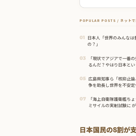
POPULAR POSTS / ネッ
日本人「世界のみんなは
01
の？」
「現状でアジアで一番の
03
るんだ？やはり日本とい
広島県知事ら「核抑止論
05
争を助長し世界を不安定
「海上自衛隊護衛艦ちょ
07
ミサイルの実射試験に 
鋭の防衛装備‥」
日本国民の8割が