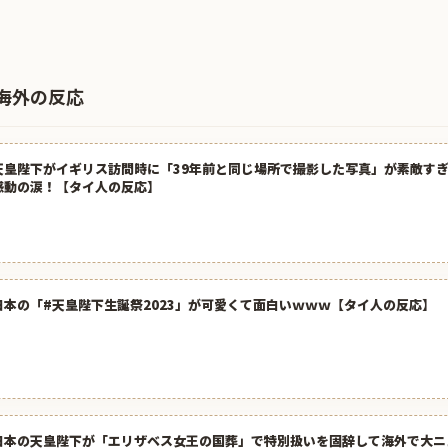
海外の反応
天皇陛下がイギリス訪問時に「39年前と同じ場所で撮影した写真」が素敵す
感動の涙！【タイ人の反応】
日本の「#天皇陛下生誕祭2023」が可愛くて面白いｗｗｗ【タイ人の反応】
日本の天皇陛下が「エリザベス女王の国葬」で特別扱いを固辞して海外で大ニ