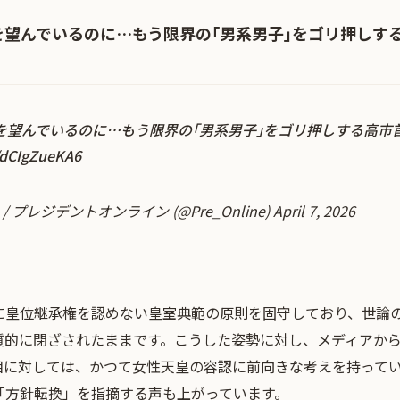
を望んでいるのに…もう限界の｢男系男子｣をゴリ押しす
を望んでいるのに…もう限界の｢男系男子｣をゴリ押しする高市
o/dCIgZueKA6
ine / プレジデントオンライン (@Pre_Online)
April 7, 2026
に皇位継承権を認めない皇室典範の原則を固守しており、世論
質的に閉ざされたままです。こうした姿勢に対し、メディアか
相に対しては、かつて女性天皇の容認に前向きな考えを持って
「方針転換」を指摘する声も上がっています。