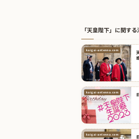
「天皇陛下」に関する
kaigai-antenna.com
kaigai-antenna.com
kaigai-antenna.com