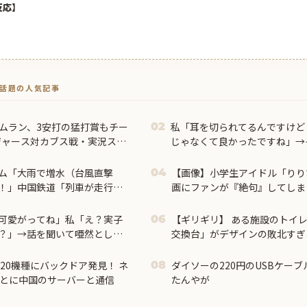
反応】
トで話題の人気記事
ームラン、3安打の猛打賞もチー
私「耳を切られてるんですけど
02
ジャース対カブス戦・実況スレ
じゃなくて良かったですね」→
腹が立ち…
ム「大雨で増水（台風直撃
【画像】小学生アイドル「りり
04
！」中国鉄道「列車が走行中
画にファンが『絶句』してしま
「支援物資は有料です」謎の
可愛がってね」私「え？実子
【ギリギリ】 ある施設のトイ
06
？」→話を聞いて唖然として
交換台」がデザインの敗北すぎる
20機種にバックドア発見！ ネ
ダイソーの220円のUSBケー
08
ごとに中国のサーバーと通信
たんやが