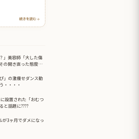
続きを読む
？」美容師「大した傷
その開き直った態度に
ぴ」の激痩せダンス動
う・・・・
レに設置された「おむつ
と話題に????
ブルが3ヶ月でダメになっ