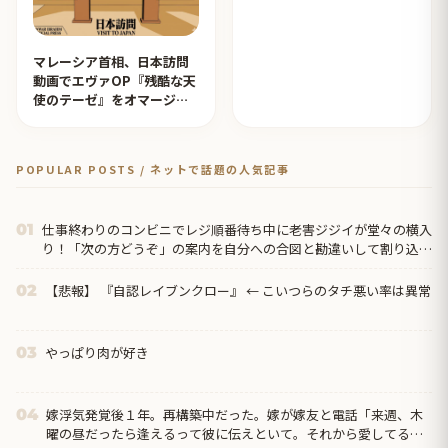
マレーシア首相、日本訪問
動画でエヴァOP『残酷な天
使のテーゼ』をオマージュ
【タイ人の反応】
POPULAR POSTS / ネットで話題の人気記事
仕事終わりのコンビニでレジ順番待ち中に老害ジジイが堂々の横入
01
り！「次の方どうぞ」の案内を自分への合図と勘違いして割り込む
身勝手な俺様思考にイライラ・・・
【悲報】 『自認レイブンクロー』 ← こいつらのタチ悪い率は異常
02
やっぱり肉が好き
03
嫁浮気発覚後１年。再構築中だった。嫁が嫁友と電話「来週、木
04
曜の昼だったら逢えるって彼に伝えといて。それから愛してるっ