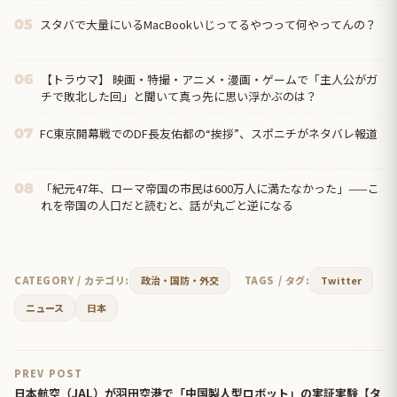
て」…俺は汚嫁とバイパス嫁友に杀殳意を感じた→結果
スタバで大量にいるMacBookいじってるやつって何やってんの？
05
【トラウマ】 映画・特撮・アニメ・漫画・ゲームで「主人公がガ
06
チで敗北した回」と聞いて真っ先に思い浮かぶのは？
FC東京開幕戦でのDF長友佑都の“挨拶”、スポニチがネタバレ報道
07
「紀元47年、ローマ帝国の市民は600万人に満たなかった」——こ
08
れを帝国の人口だと読むと、話が丸ごと逆になる
CATEGORY / カテゴリ:
政治・国防・外交
TAGS / タグ:
Twitter
ニュース
日本
PREV POST
日本航空（JAL）が羽田空港で「中国製人型ロボット」の実証実験【タ