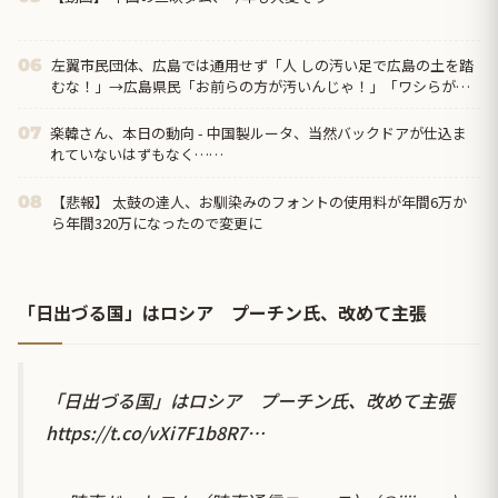
左翼市民団体、広島では通用せず「人 しの汚い足で広島の土を踏
06
むな！」→広島県民「お前らの方が汚いんじゃ！」「ワシらが広
島県民じゃ」
楽韓さん、本日の動向 - 中国製ルータ、当然バックドアが仕込ま
07
れていないはずもなく……
【悲報】 太鼓の達人、お馴染みのフォントの使用料が年間6万か
08
ら年間320万になったので変更に
「日出づる国」はロシア プーチン氏、改めて主張
「日出づる国」はロシア プーチン氏、改めて主張
https://t.co/vXi7F1b8R7
…