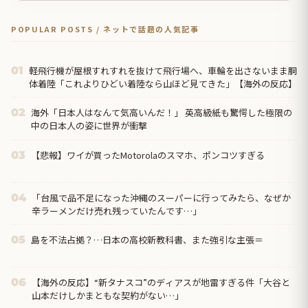
POPULAR POSTS / ネットで話題の人気記事
軽飛行機が屋根すれすれを抜けて飛行場へ、車輪を出さないまま胴
01
体着陸「これよりひどい着陸なら山ほど見てきた」【海外の反応】
海外「日本人はなんて気高いんだ！」 英高級紙も驚愕した極限の
02
中の日本人の姿に世界が衝撃
【悲報】ワイが買ったMotorolaのスマホ、ポンコツすぎる
03
「台風で品不足になった沖縄のスーパーに行ってみたら、なぜか
04
辛ラーメンだけ売れ残っていたんです…」
島を不法占拠？…日本の高校新教科書、また強引な主張＝
05
【海外の反応】“新タナスコ”のディアスが地雷すぎる件「大谷と
06
山本だけしかまともな契約がない…」