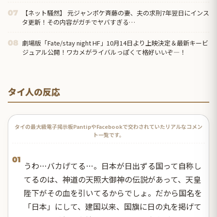
【ネット騒然】 元ジャンポケ斉藤の妻、夫の求刑7年翌日にインス
07
タ更新！その内容がガチでヤバすぎる…
劇場版「Fate/stay night HF」10月14日より上映決定＆最新キービ
08
ジュアル公開！ワカメがライバルっぽくて格好いいぞ―！
タイ人の反応
タイの最大級電子掲示板PantipやFacebookで交わされていたリアルなコメン
ト一覧です。
01
うわ…バカげてる…。日本が日出ずる国って自称し
てるのは、神道の天照大御神の伝説があって、天皇
陛下がその血を引いてるからでしょ。だから国名を
「日本」にして、建国以来、国旗に日の丸を掲げて