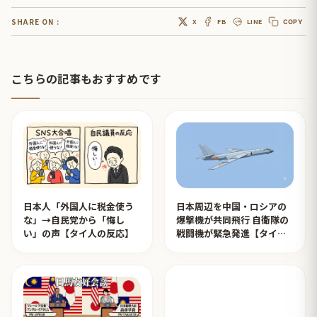
SHARE ON :
X
FB
LINE
COPY
こちらの記事もおすすめです
日本人「外国人に税金使う
日本周辺を中国・ロシアの
な」→自民党から「悔し
爆撃機が共同飛行 自衛隊の
い」の声【タイ人の反応】
戦闘機が緊急発進【タイ人
の反応】