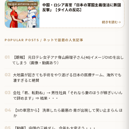
中国・ロシア高官「日本の軍国主義復活に断固
kaigai-antenna.com
反撃」【タイ人の反応】
続きを読む
POPULAR POSTS / ネットで話題の人気記事
【朗報】 元日テレ女子アナ脊山麻理子さん(46)イメージDVDを出し
01
てしまう（画像・動画あり）
大地震が起きても手術をやり遂げる日本の医療チーム、海外でも
02
凄すぎると絶賛
会社「君、転勤ね」→ 男性社員「それなら妻のほうが稼ぎいいん
03
で辞めます」⇒ 結果・・・
【Xの車窓から】 洗車したら最悪の 青が出現して笑い止まらん ほ
04
か
【動画】 中国の三峡ダム、今年も大変そう・・・
05