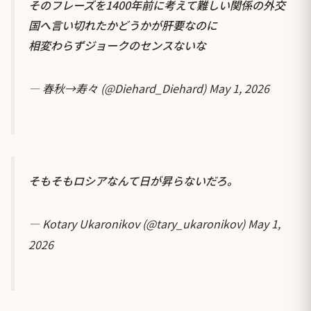
そのフレーズを1400年前に考えて難しい関係の外交
国へ言い切れたかどうかが肝要なのに
相変わらずジョークのセンスないな
— 春秋→寿々 (@Diehard_Diehard)
May 1, 2026
そもそもロシアなんて日が昇らないだろ。
— Kotary Ukaronikov (@tary_ukaronikov)
May 1,
2026