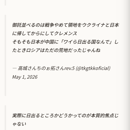
御託並べるのは戦争やめて領地をウクライナと日本
に帰してからにしてクレメンス
そもそも日本が中国に「ワイら日出る国なんで」し
たときロシアはただの荒地だったじゃんね
— 高城さんちのぉ拓さんrev.5 (@tkgtkkoficial)
May 1, 2026
実際に日出るところかどうかってのが本質的焦点じ
ゃない