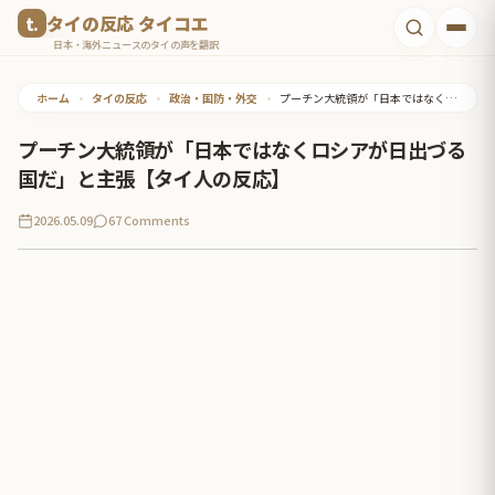
コ
タイの反応 タイコエ
ン
日本・海外ニュースのタイの声を翻訳
テ
ホーム
•
タイの反応
•
政治・国防・外交
•
プーチン大統領が「日本ではなくロシアが日出づる国だ」と主張【タイ人の反応】
ン
ツ
プーチン大統領が「日本ではなくロシアが日出づる
へ
国だ」と主張【タイ人の反応】
ス
2026.05.09
67 Comments
キ
ッ
プ