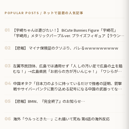
POPULAR POSTS / ネットで話題の人気記事
【宇崎ちゃんは遊びたい！】 BiCute Bunnies Figure「宇崎花」
01
「宇崎月」メタリックパープルver. プライズフィギュア【ラウンド
ワン限定で展開決定】
【悲報】 マイナ保険証のクソぶり、バレるｗｗｗｗｗｗｗｗｗ
02
左翼市民団体、広島では通用せず「人 しの汚い足で広島の土を踏
03
むな！」→広島県民「お前らの方が汚いんじゃ！」「ワシらが広
島県民じゃ」
中国オタク「日本刀のように持っているだけで強者の証明、銃撃
04
戦やサイバーパンクに割り込める記号になる中国の武器ってなん
だろう？」
【悲報】BMW、『完全終了』のお知らせ…
05
海外「ウルっときた…」これ描いて死ね 第6話の海外反応
06