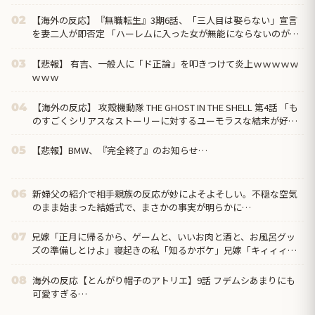
【海外の反応】『無職転生』3期6話、「三人目は娶らない」宣言
02
を妻二人が即否定 「ハーレムに入った女が無能にならないのがこ
の作品」
【悲報】 有吉、一般人に「ド正論」を叩きつけて炎上ｗｗｗｗｗ
03
ｗｗｗ
【海外の反応】 攻殻機動隊 THE GHOST IN THE SHELL 第4話 「も
04
のすごくシリアスなストーリーに対するユーモラスな結末が好
き」
【悲報】BMW、『完全終了』のお知らせ…
05
新婦父の紹介で相手親族の反応が妙によそよそしい。不穏な空気
06
のまま始まった結婚式で、まさかの事実が明らかに…
兄嫁「正月に帰るから、ゲームと、いいお肉と酒と、お風呂グッ
07
ズの準備しとけよ」寝起きの私「知るかボケ」兄嫁「キィィィィ
ー！！！！」私「あ…」
海外の反応【とんがり帽子のアトリエ】9話 フデムシあまりにも
08
可愛すぎる…