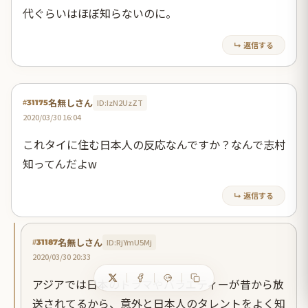
代ぐらいはほぼ知らないのに。
↳ 返信する
名無しさん
ID:IzN2UzZT
#31175
2020/03/30 16:04
これタイに住む日本人の反応なんですか？なんで志村
知ってんだよw
↳ 返信する
名無しさん
ID:RjYmU5Mj
#31187
2020/03/30 20:33
アジアでは日本のドラマやバラエティーが昔から放
送されてるから、意外と日本人のタレントをよく知