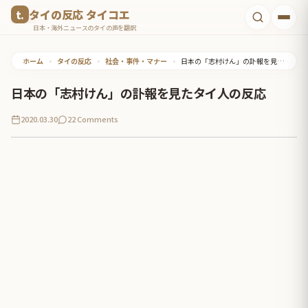
コ
タイの反応 タイコエ
ン
日本・海外ニュースのタイの声を翻訳
テ
ホーム
•
タイの反応
•
社会・事件・マナー
•
日本の「志村けん」の訃報を見たタイ人の反応
ン
ツ
日本の「志村けん」の訃報を見たタイ人の反応
へ
2020.03.30
22 Comments
ス
キ
ッ
プ