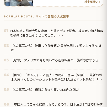
続きを読む
POPULAR POSTS / ネットで話題の人気記事
日本製紙の記者会見に出席した某メディア記者、被害者の個人情報
01
を執拗に聞き出そうとしてしまい……
【Xの車窓から】 洗車したら最悪の 青が出現して笑い止まらん ほ
02
か
【悲報】 アメリカで今も続いてる近親相姦の一族がやばすぎる
03
【画像】 「キム兄」こと芸人・木村祐一さん（63歳）、最新の松
04
本人志さんとのツーショットが完全に別人だとネット騒然！ 「マ
ジで誰かわからん」...
【Xの車窓から】 母親から火力高いLINEきた ほか
05
「中国人ってこんなに嫌われているの？」日本生活9年目で明かす
06