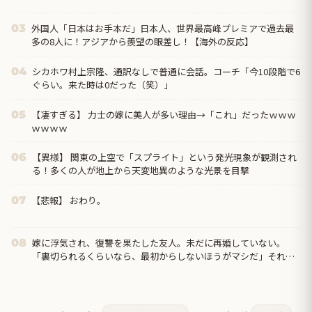
外国人「日本はお手本だ」日本人、世界最高峰プレミアで過去最
03
多の8人に！アジアから羨望の眼差し！【海外の反応】
シカホワ村上宗隆、通訳なしで普通に会話。コーチ「今10段階で6
04
ぐらい。来た時は0だった（笑）」
【凄すぎる】 力士の嫁に美人が多い理由→「これ」だったｗｗｗ
05
ｗｗｗｗ
【異様】 関東の上空で「スプライト」という発光現象が観測され
06
る！多くの人が地上から天変地異のような光景を目撃
【悲報】 おわり。
07
嫁に浮気され、復讐を果たした友人。未だに再婚していない。
08
「裏切られるくらいなら、最初からしないほうがマシだ」それ聞
いて、なんか泣けちまった…