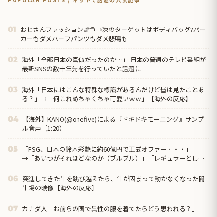
POPULAR POSTS / ネットで話題の人気記事
おじさんファッション論争→次のターゲットはボディバッグ?パー
01
カーもダメハーフパンツもダメ悲鳴も
海外「全部日本の真似だったのか…」 日本の普通のテレビ番組が
02
最新SNSの数十年先を行っていたと話題に
海外「日本にはこんな特殊な標識があるんだけど皆は見たことあ
03
る？」→「何これめちゃくちゃ可愛いｗｗ」【海外の反応】
【海外】KANO(@onefive)による『ドキドキモーニング』サンプ
04
ル音声（1:20）
「PSG、日本の鈴木彩艶に約60億円で正式オファー・・・」
05
→「あいつがそれほどなのか（ブルブル）」「レギュラーとして
出れるとは思わないけど、それでもやっぱり羨ましいね」
突進してきた牛を跳び越えたら、牛が固まって動かなくなった闘
06
牛場の映像【海外の反応】
カナダ人「お前らの国で異性の服を着てたらどう思われる？」
07