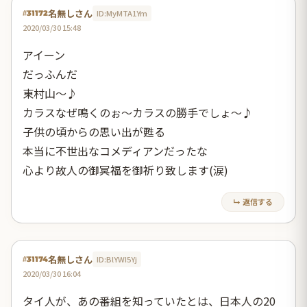
名無しさん
ID:MyMTA1Ym
#31172
2020/03/30 15:48
アイーン
だっふんだ
東村山～♪
カラスなぜ鳴くのぉ～カラスの勝手でしょ～♪
子供の頃からの思い出が甦る
本当に不世出なコメディアンだったな
心より故人の御冥福を御祈り致します(涙)
↳ 返信する
名無しさん
ID:BlYWI5Yj
#31174
2020/03/30 16:04
タイ人が、あの番組を知っていたとは、日本人の20