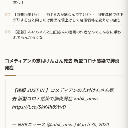
本心！
【消費税率1％】 「下げるのが筋なんですけど…」消費減税で値下
07
がりする分と同じだけ商品を値上げして店頭価格を変えない店も
【悲報】みいちゃんと山田さんの漫画の作者なんでこんなに嫌わ
08
れてるんだろうな
コメディアンの志村けんさん死去 新型コロナ感染で肺炎
発症
【速報 JUST IN 】コメディアンの志村けんさん死
去 新型コロナ感染で肺炎発症
#nhk_news
https://t.co/SkK4h89YvD
— NHKニュース (@nhk_news)
March 30, 2020