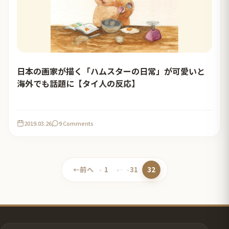
日本の画家が描く「ハムスターの日常」が可愛いと
海外でも話題に【タイ人の反応】
2019.03.26
9 Comments
32
←
前へ
1
…
31
ペ
ペ
ペ
ー
ー
ー
ジ
ジ
ジ