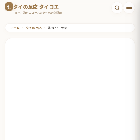
コ
タイの反応 タイコエ
ン
日本・海外ニュースのタイの声を翻訳
テ
ホーム
•
タイの反応
•
動物・生き物
ン
ツ
へ
ス
キ
ッ
プ