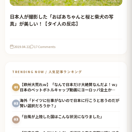
日本人が撮影した「おばあちゃんと桜と柴犬の写
真」が美しい！【タイ人の反応】
2019.04.22
17 Comments
TRENDING NOW / 人気記事ランキング
【欧州大荒れｗ】「なんで日本だけ大絶賛なんだよ！ｗ」
01
日本のペットボトルキャップ動画にヨーロッパ全土か
ら“嫉妬の嵐”が 到した裏側ｗ！国が違うとこうも違うの
か！？ｗ
海外「ドイツに仕事がないので日本に行こうと思うのだが
02
賢い選択だろうか？」
「台風が上陸した国はこんな状況になりました」
03