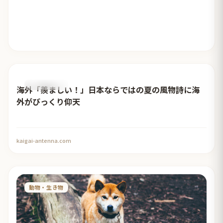
おすすめ記事
海外「羨ましい！」日本ならではの夏の風物詩に海
外がびっくり仰天
kaigai-antenna.com
動物・生き物