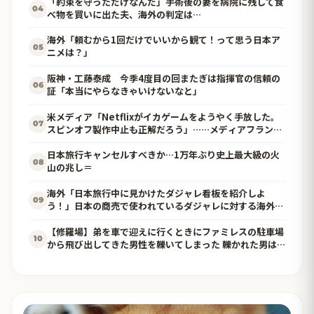
「約束を守っただけなんだ」手術後の妻を病院に残して食
04
べ物を買いに出た夫、海外の判定は…
海外「頼むから1回だけでいいから観て！って思う日本ア
05
ニメは？」
阪神・工藤泰成 今季4度目の回またぎは指揮官の信頼の
06
証「本当にやらなきゃいけないなと」
米メディア「Netflixがイカゲームをようやく手放した。
07
スピンオフ製作中止も正解だろう」……メディアフランチ
ャイズにはなれそうにもなかったからねぇ
日本旅行キャンセルすべきか…1万年ぶり史上最大級の火
08
山の兆し＝
海外「日本旅行中に見かけたダジャレ看板を紹介しよ
09
う！」日本の商売で使われているダジャレに対する海外の
反応
【修羅場】弟を車で迎えに行くときにファミレスの駐車場
10
から飛び出してきた男性を轢いてしまった 轢かれた男は
傷だらけで血まみれなのに凄い大声て喚いて暴れまくり…