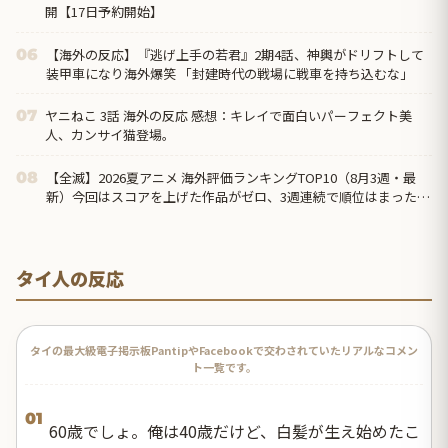
開【17日予約開始】
【海外の反応】『逃げ上手の若君』2期4話、神輿がドリフトして
06
装甲車になり海外爆笑 「封建時代の戦場に戦車を持ち込むな」
ヤニねこ 3話 海外の反応 感想：キレイで面白いパーフェクト美
07
人、カンサイ猫登場。
【全滅】2026夏アニメ 海外評価ランキングTOP10（8月3週・最
08
新）今回はスコアを上げた作品がゼロ、3週連続で順位はまったく
動かず
タイ人の反応
タイの最大級電子掲示板PantipやFacebookで交わされていたリアルなコメン
ト一覧です。
01
60歳でしょ。俺は40歳だけど、白髪が生え始めたこ