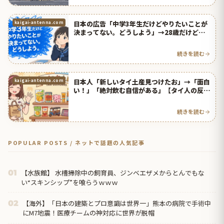
日本の広告「中学3年生だけどやりたいことが
kaigai-antenna.com
決まってない。どうしよう」→28歳だけど決
まってない【タイ人の反応】
続きを読む
日本人「新しいタイ土産見つけたお」→「面白
kaigai-antenna.com
い！」「絶対飲む自信がある」【タイ人の反
応】
続きを読む
POPULAR POSTS / ネットで話題の人気記事
【水族館】 水槽掃除中の飼育員、ジンベエザメからとんでもな
01
い“スキンシップ”を喰らうｗｗｗ
【海外】「日本の建築とプロ意識は世界一」熊本の病院で手術中
02
にM7地震！医療チームの神対応に世界が脱帽