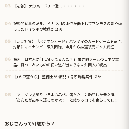
【悲報】 大分県、ガチで逝く・・・・・・
03
記録的猛暑の欧州、ドナウ川の水位が低下してマンモスの骨や沈
04
没したドイツ軍の戦艦が出現
【転売対策】『ポケモンカード』バンダイのカードゲームも転売
05
対策にマイナンバー導入開始、今月から抽選販売に本人認証、公
式大会にも「効果バツグン」
海外「日本人は何に使ってるんだ？」 世界的ブームの日本の食
06
品、買ってみたものの使い道が分からない外国人が続出
【Xの車窓から】 整備士が2度見する現場猫案件 ほか
07
「アニソン盆祭りで日本の品格が落ちた」と酷評した元女優、
08
「あんたが品格を語るのかよ！」と総ツッコミを食らってしま
い……
おじさんって何歳から？