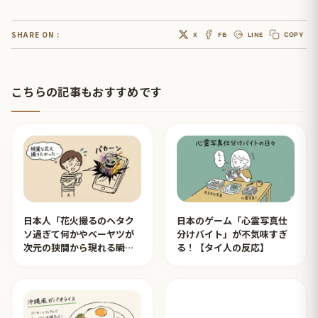
SHARE ON :
X
FB
LINE
COPY
こちらの記事もおすすめです
日本人「花火撮るのヘタク
日本のゲーム「心霊写真仕
ソ過ぎて何かやベーヤツが
分けバイト」が不気味すぎ
次元の狭間から現れる瞬間
る！【タイ人の反応】
みたいのが撮れた」ｗｗｗ
【タイ人の反応】