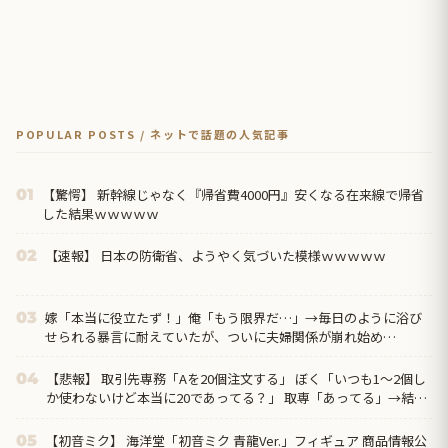
POPULAR POSTS / ネットで話題の人気記事
【驚愕】 新幹線じゃなく『帰省費4000円』安くなる在来線で帰省
01
した結果ｗｗｗｗｗ
【速報】 日本の防衛省、ようやく気づいた模様ｗｗｗｗｗ
02
嫁「本当に役立たず！」俺「もう限界だ…」→毎日のように浴び
03
せられる暴言に耐えていたが、ついに夫婦関係が崩れ始め…
【悲報】 取引先専務「Aを20個注文する」 ぼく「いつも1～2個し
04
か使わないけど本当に20であってる？」 取専「あってる」→結果
『こう』なったんだが...
【初音ミク】 海洋堂「初音ミク 青龍Ver.」フィギュア 商品情報公
05