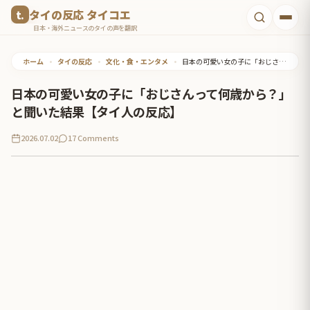
コ
タイの反応 タイコエ
ン
日本・海外ニュースのタイの声を翻訳
テ
ホーム
•
タイの反応
•
文化・食・エンタメ
•
日本の可愛い女の子に「おじさんって何歳から？」と聞いた結果【タイ人の反応】
ン
ツ
日本の可愛い女の子に「おじさんって何歳から？」
へ
と聞いた結果【タイ人の反応】
ス
2026.07.02
17 Comments
キ
ッ
プ