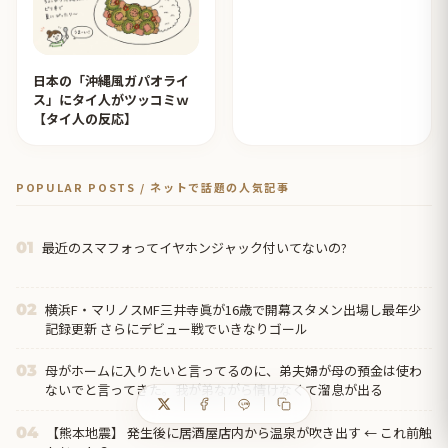
日本の「沖縄風ガパオライ
ス」にタイ人がツッコミｗ
【タイ人の反応】
POPULAR POSTS / ネットで話題の人気記事
最近のスマフォってイヤホンジャック付いてないの?
01
横浜F・マリノスMF三井寺眞が16歳で開幕スタメン出場し最年少
02
記録更新 さらにデビュー戦でいきなりゴール
母がホームに入りたいと言ってるのに、弟夫婦が母の預金は使わ
03
ないでと言ってきた。我が弟ながら情けなくて溜息が出る
【熊本地震】 発生後に居酒屋店内から温泉が吹き出す ← これ前触
04