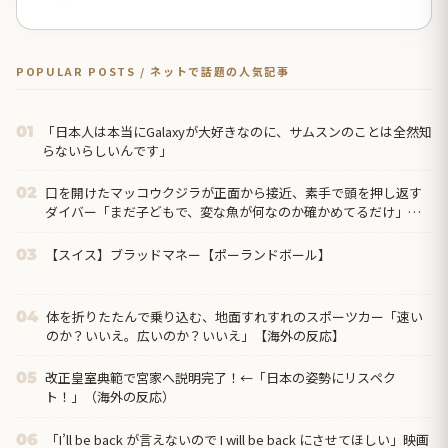
POPULAR POSTS / ネットで話題の人気記事
「日本人は本当にGalaxyが大好きなのに、サムスンのことは全然知
01
らないらしいんです」
口を開けたマッコウクジラが正面から接近、素手で頭を押し返す
02
ダイバー「まだ子どもで、変な魚が何なのか確かめてるだけ」
【海外の反応】
【スイス】ブラッドマネー【ポーランドボール】
03
体を折りたたんで乗り込む、地面すれすれのスポーツカー「速い
04
のか？いいえ。広いのか？いいえ」【海外の反応】
改正皇室典範で宮家へ説明完了！←「日本の姿勢にリスペク
05
ト！」（海外の反応）
「I’ll be back が言えないので I will be back にさせてほしい」映画
06