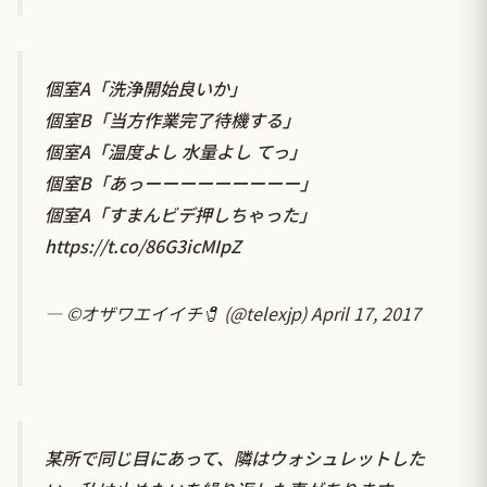
個室A「洗浄開始良いか」
個室B「当方作業完了待機する」
個室A「温度よし 水量よし てっ」
個室B「あっーーーーーーーーー」
個室A「すまんビデ押しちゃった」
https://t.co/86G3icMIpZ
— ©︎オザワエイイチ🧷 (@telexjp)
April 17, 2017
某所で同じ目にあって、隣はウォシュレットした