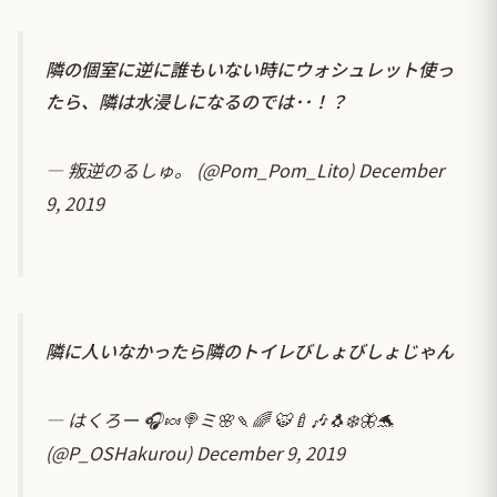
隣の個室に逆に誰もいない時にウォシュレット使っ
たら、隣は水浸しになるのでは･･！？
— 叛逆のるしゅ。 (@Pom_Pom_Lito)
December
9, 2019
隣に人いなかったら隣のトイレびしょびしょじゃん
— はくろー 🎧🍬🍭ミ🌸🍡🌈 🐯🍼🎶🐧❄️🦋🐬
(@P_OSHakurou)
December 9, 2019