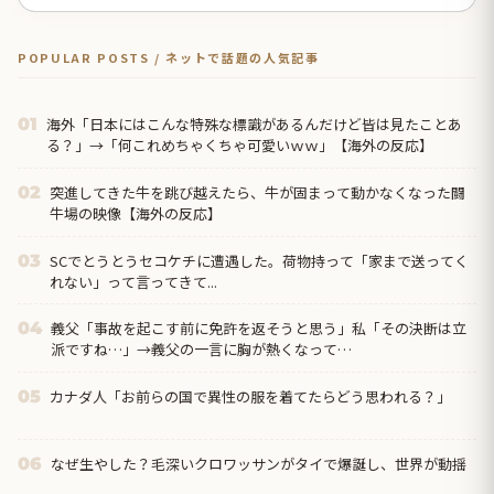
POPULAR POSTS / ネットで話題の人気記事
海外「日本にはこんな特殊な標識があるんだけど皆は見たことあ
01
る？」→「何これめちゃくちゃ可愛いｗｗ」【海外の反応】
突進してきた牛を跳び越えたら、牛が固まって動かなくなった闘
02
牛場の映像【海外の反応】
SCでとうとうセコケチに遭遇した。荷物持って「家まで送ってく
03
れない」って言ってきて...
義父「事故を起こす前に免許を返そうと思う」私「その決断は立
04
派ですね…」→義父の一言に胸が熱くなって…
カナダ人「お前らの国で異性の服を着てたらどう思われる？」
05
なぜ生やした？毛深いクロワッサンがタイで爆誕し、世界が動揺
06