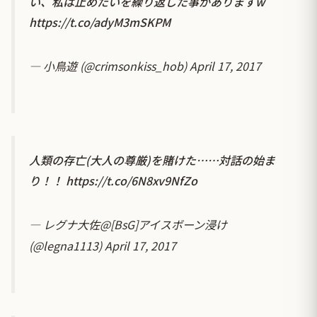
い、私は止めたいを繰り返した事がありますw
https://t.co/adyM3mSKPM
— 小鳥遊 (@crimsonkiss_hob)
April 17, 2017
人類の存亡(大人の尊厳)を賭けた……対話の始ま
り！！
https://t.co/6N8xv9NfZo
— レグナ大佐@[BsG]アイスボーン浸け
(@legna1113)
April 17, 2017