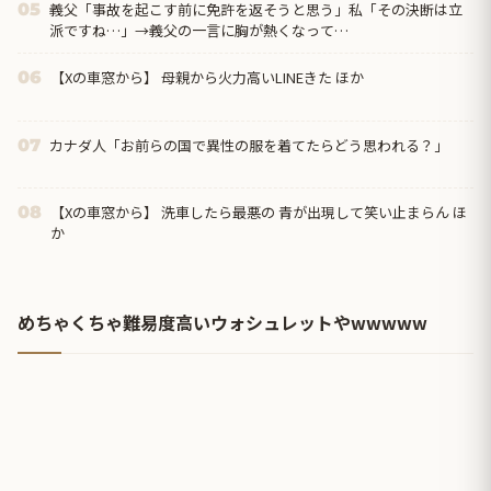
義父「事故を起こす前に免許を返そうと思う」私「その決断は立
05
派ですね…」→義父の一言に胸が熱くなって…
【Xの車窓から】 母親から火力高いLINEきた ほか
06
カナダ人「お前らの国で異性の服を着てたらどう思われる？」
07
【Xの車窓から】 洗車したら最悪の 青が出現して笑い止まらん ほ
08
か
めちゃくちゃ難易度高いウォシュレットやwwwww