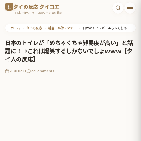
コ
タイの反応 タイコエ
ン
日本・海外ニュースのタイの声を翻訳
テ
ホーム
•
タイの反応
•
社会・事件・マナー
•
日本のトイレが「めちゃくちゃ難易度が高い」と話題に！→これは爆笑するしかないでしょｗｗｗ【タイ人の反応】
ン
ツ
日本のトイレが「めちゃくちゃ難易度が高い」と話
へ
題に！→これは爆笑するしかないでしょｗｗｗ【タ
ス
イ人の反応】
キ
2020.02.11
22 Comments
ッ
プ