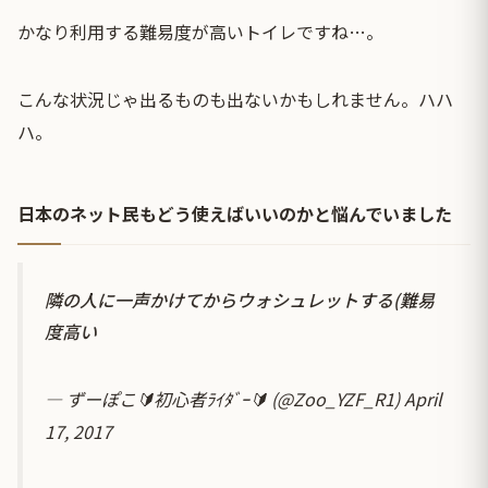
かなり利用する難易度が高いトイレですね…。
こんな状況じゃ出るものも出ないかもしれません。ハハ
ハ。
日本のネット民もどう使えばいいのかと悩んでいました
隣の人に一声かけてからウォシュレットする(難易
度高い
— ずーぽこ🔰初心者ﾗｲﾀﾞｰ🔰 (@Zoo_YZF_R1)
April
17, 2017