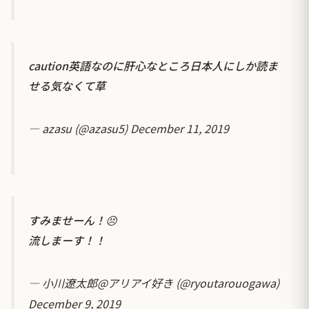
caution英語なのに肝心なところ日本人にしか読ま
せる気なくて草
— azasu (@azasu5)
December 11, 2019
すみませーん！😣
流しまーす！！
— 小川遼太郎@アリアイ好き (@ryoutarouogawa)
December 9, 2019