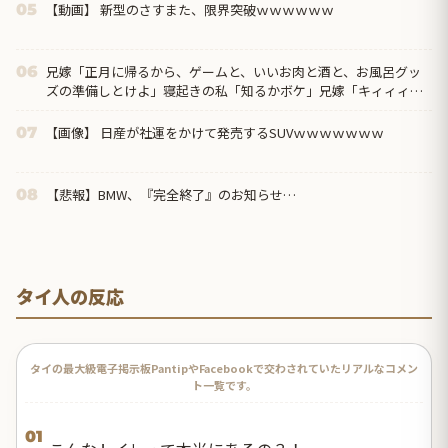
【動画】 新型のさすまた、限界突破ｗｗｗｗｗｗ
05
兄嫁「正月に帰るから、ゲームと、いいお肉と酒と、お風呂グッ
06
ズの準備しとけよ」寝起きの私「知るかボケ」兄嫁「キィィィィ
ー！！！！」私「あ…」
【画像】 日産が社運をかけて発売するSUVｗｗｗｗｗｗｗ
07
【悲報】BMW、『完全終了』のお知らせ…
08
タイ人の反応
タイの最大級電子掲示板PantipやFacebookで交わされていたリアルなコメン
ト一覧です。
01