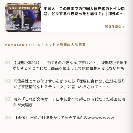
中国人「この日本での中国人観光客のトイレ問
kaigai-antenna.com
題、どうするべきだったと思う？」 | 海外の反
応アンテナ
続きを読む
POPULAR POSTS / ネットで話題の人気記事
【消費税率1％】 「下げるのが筋なんですけど…」消費減税で値下
01
がりする分と同じだけ商品を値上げして店頭価格を変えない店も
同僚男性とのお付き合いを断ったら「理屈に合わない主張を振り
02
かざす感情的なヒステリー女」と言いふらされて・・・
海外「これが文明か！」日本に比べて超石器時代だった英国に海
03
外が大騒ぎ
【画像】 日産が社運をかけて発売するSUVｗｗｗｗｗｗｗ
04