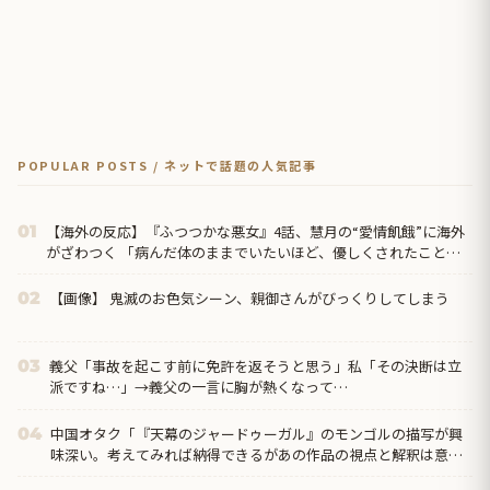
POPULAR POSTS / ネットで話題の人気記事
【海外の反応】『ふつつかな悪女』4話、慧月の“愛情飢餓”に海外
01
がざわつく 「病んだ体のままでいたいほど、優しくされたことが
なかった」
【画像】 鬼滅のお色気シーン、親御さんがびっくりしてしまう
02
義父「事故を起こす前に免許を返そうと思う」私「その決断は立
03
派ですね…」→義父の一言に胸が熱くなって…
中国オタク「『天幕のジャードゥーガル』のモンゴルの描写が興
04
味深い。考えてみれば納得できるがあの作品の視点と解釈は意外
だった」