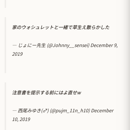
家のウォシュレットと一緒で草生え散らかした
— じょにー先生 (@Johnny__sensei)
December 9,
2019
注意書を提示する前にはよ直せw
— 西尾みゆき(♂) (@pujm_11n_h10)
December
10, 2019