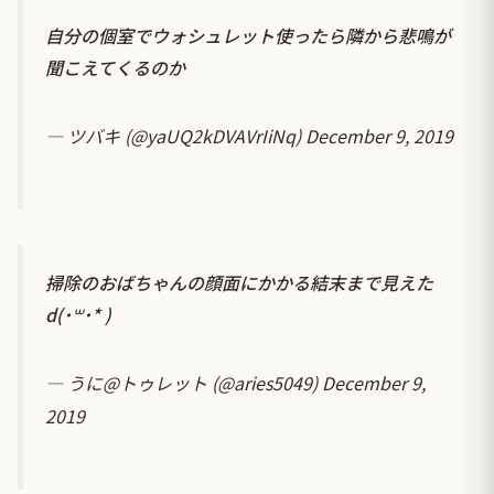
自分の個室でウォシュレット使ったら隣から悲鳴が
聞こえてくるのか
— ツバキ (@yaUQ2kDVAVrIiNq)
December 9, 2019
掃除のおばちゃんの顔面にかかる結末まで見えた
d(˙꒳​˙* )
— うに@トゥレット (@aries5049)
December 9,
2019