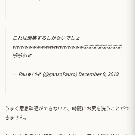
これは爆笑するしかないでしょ
wwwwwwwwwwwwwwwwww🤣🤣🤣🤣🤣🤣🤣🤣
🤣🤣👍💕
— Pau🍀🙂💕 (@gansoPauro)
December 9, 2019
うまく意思疎通ができないと、綺麗にお尻を洗うことがで
きません。