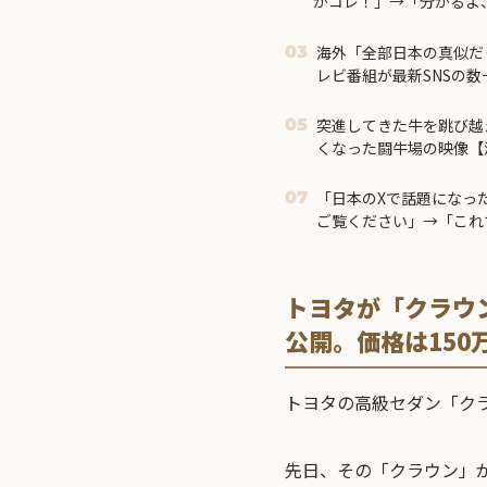
がコレ！」→「分かるよ
る・・・！」【海外の反
海外「全部日本の真似だ
03
レビ番組が最新SNSの
突進してきた牛を跳び越
05
くなった闘牛場の映像【
「日本のXで話題になっ
07
ご覧ください」→「これ
トヨタが「クラウ
公開。価格は150
トヨタ
の高級セダン「クラ
先日、その「クラウン」