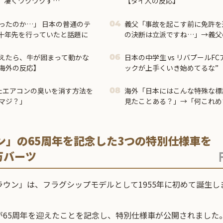
、凄くワクワクす
【タイ人の反応】
応】
ったのか…」 日本の普通のテ
義父「事故を起こす前に免許を
04
数十年先を行っていたと話題に
の決断は立派ですね…」→義父
て…
えたら、牛が固まって動かな
日本の中学生 vs リバプールF
06
海外の反応】
ックが上手くいき始めてるな”
たエアコンの臭いを消す方法を
海外「日本にはこんな特殊な標
08
マジ？」
見たことある？」→「何これめ
ｗ」【海外の反応】
ン」の65周年を記念した3つの特別仕様車を
万バーツ
ウン」は、フラグシップモデルとして1955年に初めて誕生し
が65周年を迎えたことを記念し、特別仕様車が公開されました