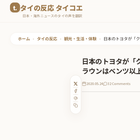
コ
タイの反応 タイコエ
ン
日本・海外ニュースのタイの声を翻訳
テ
ン
ツ
ホーム
•
タイの反応
•
観光・生活・体験
•
日本のトヨタが「ク
へ
ス
日本のトヨタが「
キ
ラウンはベンツ以
ッ
プ
2020.05.24
32 Comments