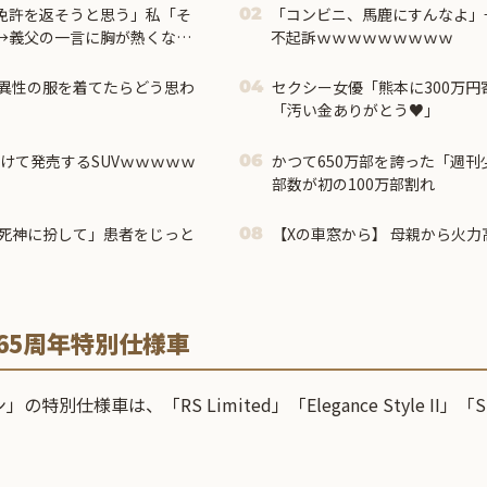
免許を返そうと思う」私「そ
「コンビニ、馬鹿にすんなよ」
02
→義父の一言に胸が熱くなっ
不起訴ｗｗｗｗｗｗｗｗｗ
異性の服を着てたらどう思わ
セクシー女優「熊本に300万円
04
「汚い金ありがとう♥」
けて発売するSUVｗｗｗｗｗ
かつて650万部を誇った「週
06
部数が初の100万部割れ
死神に扮して」患者をじっと
【Xの車窓から】 母親から火力高
08
65周年特別仕様車
仕様車は、「RS Limited」「Elegance Style II」「Spo