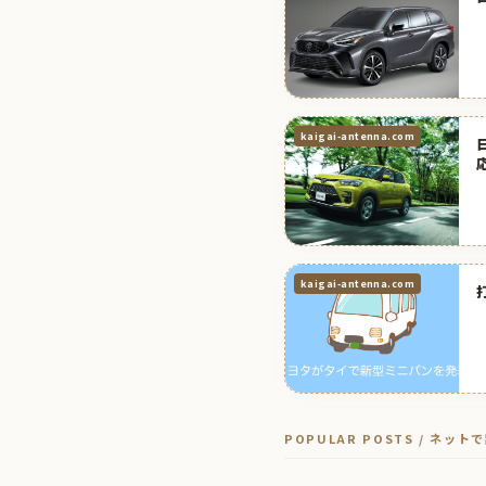
kaigai-antenna.com
kaigai-antenna.com
POPULAR POSTS / ネッ