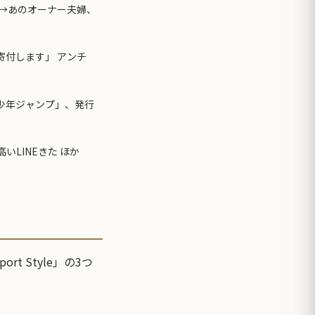
→あのオーナー夫婦、
寄付します」 アンチ
刊少年ジャンプ」、発行
いLINEきた ほか
rt Style」の3つ