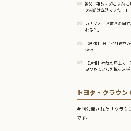
義父「事故を起こす前に
01
の決断は立派ですね…」
て…
カナダ人「お前らの国で
03
れる？」
【画像】 日産が社運をか
05
ｗｗ
【速報】病院の屋上で「
07
見つめていた男性を逮捕
トヨタ・クラウン 
今回公開された「クラウン」の特別
です。