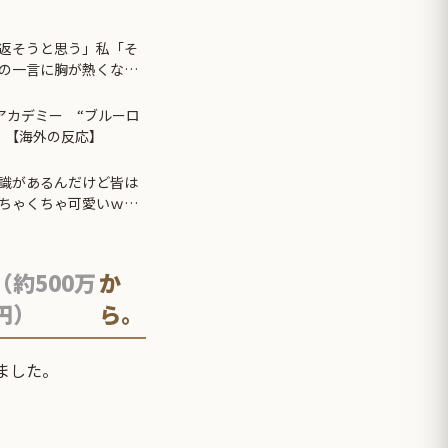
返そうと思う」私「そ
の一言に胸が熱くなっ
Cアカデミー “ブルーロ
 【海外の反応】
識があるんだけど皆は
ちゃくちゃ可愛いｗ
（約500万
か
円）
ら。
ました。
。