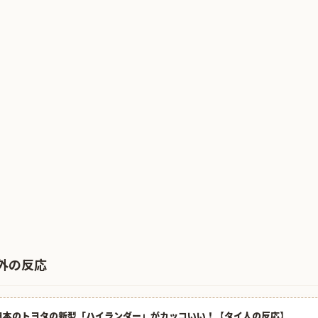
外の反応
日本のトヨタの新型「ハイランダー」がカッコいい！【タイ人の反応】