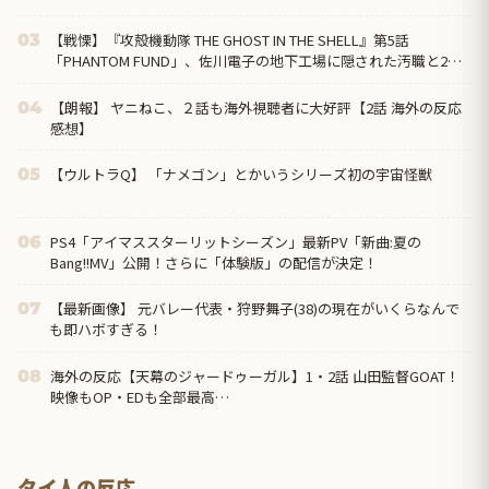
ｗｗｗｗｗｗｗｗｗｗ...
【戦慄】『攻殻機動隊 THE GHOST IN THE SHELL』第5話
03
「PHANTOM FUND」、佐川電子の地下工場に隠された汚職と2週
連続の“英雄の裏切り”に海外絶句「守るのは国民であって、自分
の懐じゃないんだよ」
【朗報】 ヤニねこ、２話も海外視聴者に大好評【2話 海外の反応
04
感想】
【ウルトラQ】 「ナメゴン」とかいうシリーズ初の宇宙怪獣
05
PS4「アイマススターリットシーズン」最新PV「新曲:夏の
06
Bang!!MV」公開！さらに「体験版」の配信が決定！
【最新画像】 元バレー代表・狩野舞子(38)の現在がいくらなんで
07
も即ハボすぎる！
海外の反応【天幕のジャードゥーガル】1・2話 山田監督GOAT！
08
映像もOP・EDも全部最高…
タイ人の反応