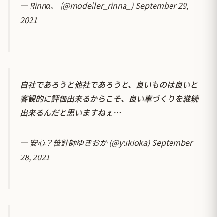
— Rinnα。 (@modeller_rinna_)
September 29,
2021
自社であろうと他社であろうと、良いものは良いと
客観的に評価出来るからこそ、良い車づくりを継続
出来るんだと思いますねぇ…
— 安心？笹針師ゆきおか (@yukioka)
September
28, 2021