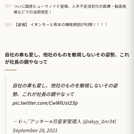
ついに国産ヒューマノイド登場、人手不足深刻化の医療・製造現
07
場などでの活用想定！
【速報】 イオンモール熊本の爆発原因が判明！！！！
08
自社の車も愛し、他社のものを敵視しないその姿勢、これ
が社長の鏡やなって
自社の車も愛し、他社のものを敵視しないその姿
勢、これが社長の鏡やなって
pic.twitter.com/CwWlUst23p
— ☪︎⋆｡˚アッキー✯️月星家管理人 (@akyy_bnr34)
September 28, 2021