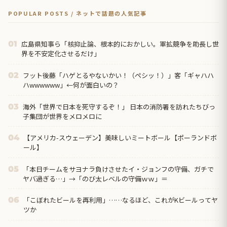
POPULAR POSTS / ネットで話題の人気記事
広島県知事ら「核抑止論、根本的におかしい。軍拡競争を助長し世
01
界を不安定化させるだけ」
フット後藤「ハゲとるやないかい！（ペシッ！）」客「ギャハハ
02
ハwwwwww」←何が面白いの？
海外「世界で日本を死守するぞ！」 日本の消防署を訪れたちびっ
03
子集団が世界をメロメロに
【アメリカ-スウェーデン】美味しいミートボール【ポーランドボ
04
ール】
「本日チームをサヨナラ負けさせたイ・ジョンフの守備、ガチで
05
ヤバ過ぎる…」→「のび太レベルの守備ｗｗ」＝
「こぼれたビールを再利用」……なるほど、これがKビールってヤ
06
ツか