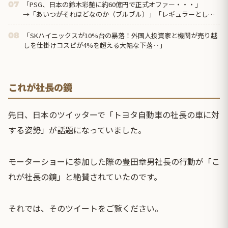
「PSG、日本の鈴木彩艶に約60億円で正式オファー・・・」
07
→「あいつがそれほどなのか（ブルブル）」「レギュラーとして
出れるとは思わないけど、それでもやっぱり羨ましいね」
「SKハイニックスが10%台の暴落！外国人投資家と機関が売り越
08
しを仕掛けコスピが4%を超える大幅な下落‥」
これが社長の鏡
先日、日本のツイッターで「トヨタ自動車の社長の車に対
する姿勢」が話題になっていました。
モーターショーに参加した際の豊田章男社長の行動が「こ
れが社長の鏡」と絶賛されていたのです。
それでは、そのツイートをご覧ください。