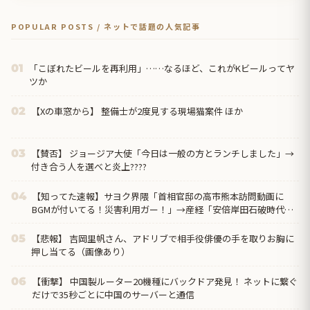
POPULAR POSTS / ネットで話題の人気記事
「こぼれたビールを再利用」……なるほど、これがKビールってヤ
01
ツか
【Xの車窓から】 整備士が2度見する現場猫案件 ほか
02
【賛否】 ジョージア大使「今日は一般の方とランチしました」→
03
付き合う人を選べと炎上????
【知ってた速報】サヨク界隈「首相官邸の高市熊本訪問動画に
04
BGMが付いてる！災害利用ガー！」→産経「安倍岸田石破時代も
同様。当時は批判なかった」（...
【悲報】 吉岡里帆さん、アドリブで相手役俳優の手を取りお胸に
05
押し当てる（画像あり）
【衝撃】 中国製ルーター20機種にバックドア発見！ ネットに繋ぐ
06
だけで35秒ごとに中国のサーバーと通信