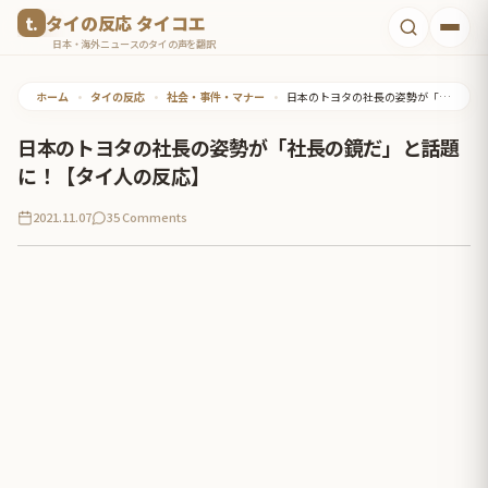
コ
タイの反応 タイコエ
ン
日本・海外ニュースのタイの声を翻訳
テ
ホーム
•
タイの反応
•
社会・事件・マナー
•
日本のトヨタの社長の姿勢が「社長の鏡だ」と話題に！【タイ人の反応】
ン
ツ
日本のトヨタの社長の姿勢が「社長の鏡だ」と話題
へ
に！【タイ人の反応】
ス
2021.11.07
35 Comments
キ
ッ
プ