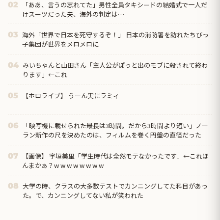
「ああ、言うの忘れてた」男性全員タキシードの結婚式で一人だ
02
けスーツだった夫、海外の判定は…
海外「世界で日本を死守するぞ！」 日本の消防署を訪れたちびっ
03
子集団が世界をメロメロに
みいちゃんと山田さん「主人公がぽっと出のモブに殺されて終わ
04
ります」←これ
【ホロライブ】 うーん実にラミィ
05
「映写機に載せられた最長は3時間。だから3時間より短い」ノー
06
ラン新作の尺を決めたのは、フィルムを巻く円盤の直径だった
【画像】 宇垣美里「学生時代は全然モテなかったです」←これほ
07
んまかぁ？w w w w w w w w
大学の時、クラスの大多数テストでカンニングしてた科目があっ
08
た。で、カンニングしてない私が笑われた