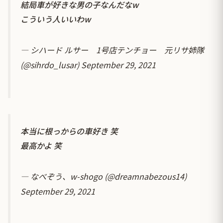
結局車が好きな男の子なんだなw
こういう人いいわw
— シハード ルサー 1号店テンチョー 元リサ姉隊
(@sihrdo_lusar)
September 29, 2021
本当に根っからの車好き 笑
最高かよ 笑
— なべぞう、w-shogo (@dreamnabezous14)
September 29, 2021