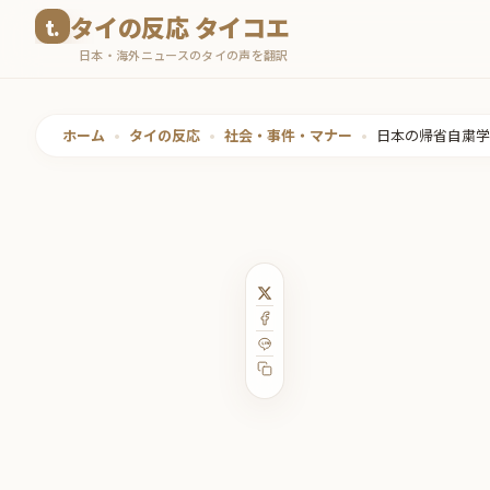
コ
タイの反応 タイコエ
ン
日本・海外ニュースのタイの声を翻訳
テ
ン
ツ
ホーム
•
タイの反応
•
社会・事件・マナー
•
日本の帰省自粛学
へ
ス
キ
ッ
プ