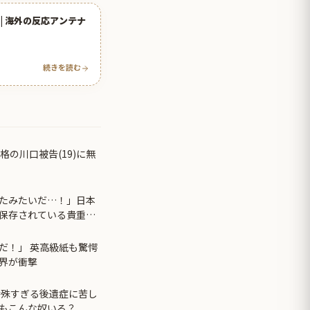
| 海外の反応アンテナ
続きを読む
格の川口被告(19)に無
たみたいだ…！」日本
保存されている貴重な
】
だ！」 英高級紙も驚愕
界が衝撃
特殊すぎる後遺症に苦し
もこんな奴いる？