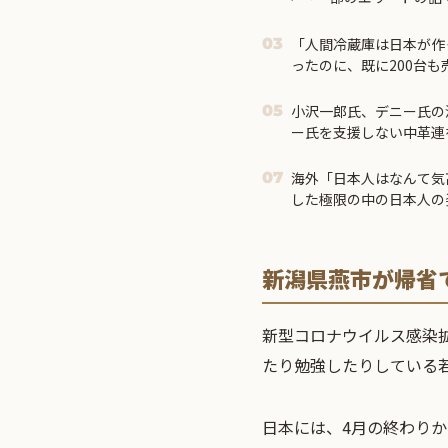
「人間冷蔵庫は日本が作
03
ったのに、既に200台
小沢一郎氏、デニー氏の
05
ー氏を支援しない中革連
海外「日本人はなんて気
07
した極限の中の日本人の
新潟県燕市が帰省
新型コロナウイルス
感染
たり勉強したりしている
日本には、4月の終わり