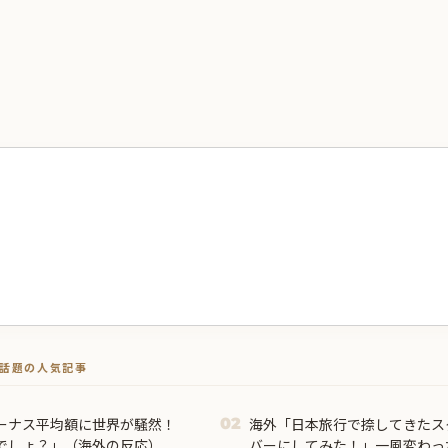
トで話題の人気記事
ーナス平均額に世界が騒然！
海外「日本旅行で捺してきたス
02
でしょ？」（海外の反応）
バーにしてみた！」一風変わっ