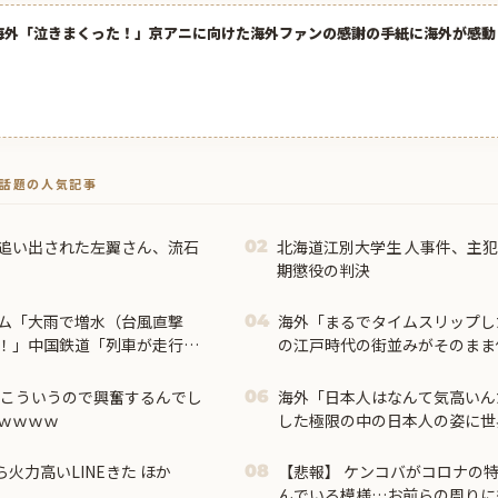
海外「泣きまくった！」京アニに向けた海外ファンの感謝の手紙に海外が感動 
トで話題の人気記事
を追い出された左翼さん、流石
北海道江別大学生 人事件、主犯
02
期懲役の判決
ム「大雨で増水（台風直撃
海外「まるでタイムスリップし
04
！」中国鉄道「列車が走行中
の江戸時代の街並みがそのまま
「支援物資は有料です」謎の
場所とは・・・？【海外の反応
てこういうので興奮するんでし
海外「日本人はなんて気高いん
06
ｗｗｗｗ
した極限の中の日本人の姿に世
火力高いLINEきた ほか
【悲報】 ケンコバがコロナの
08
んでいる模様…お前らの周りに