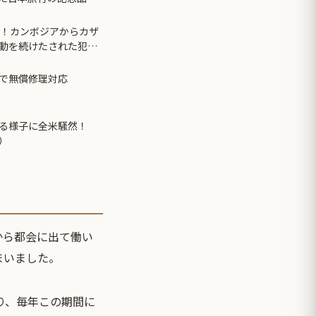
る！カンボジアからカザ
動を続けたされた犯罪
で無償修理対応
る様子に全米騒然！
）
から都会に出て働い
まいました。
り、毎年この期間に