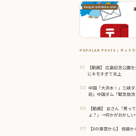
kaigai-antenna.com
POPULAR POSTS / ネッ
【動画】 広島記念公園
01
にキモすぎて炎上
中国「大洪水！」三峡ダ
03
前」中国ダム「緊急放流
に流される」中国避難所
勢力「え」→
【動画】 女さん「男っ
05
ょ？」→何かがおかしい
【Xの車窓から】 母親から
07