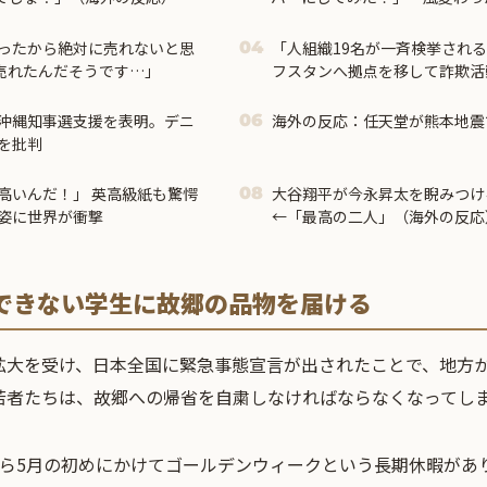
アイディアに対する海外の反応
ったから絶対に売れないと思
「人組織19名が一斉検挙され
04
も売れたんだそうです…」
フスタンへ拠点を移して詐欺活
グループの末路がこちらです」
沖縄知事選支援を表明。デニ
海外の反応：任天堂が熊本地震
06
を批判
高いんだ！」 英高級紙も驚愕
大谷翔平が今永昇太を睨みつけ
08
姿に世界が衝撃
←「最高の二人」（海外の反応
できない学生に故郷の品物を届ける
拡大を受け、日本全国に緊急事態宣言が出されたことで、地方
若者たちは、故郷への帰省を自粛しなければならなくなってし
から5月の初めにかけてゴールデンウィークという長期休暇があ