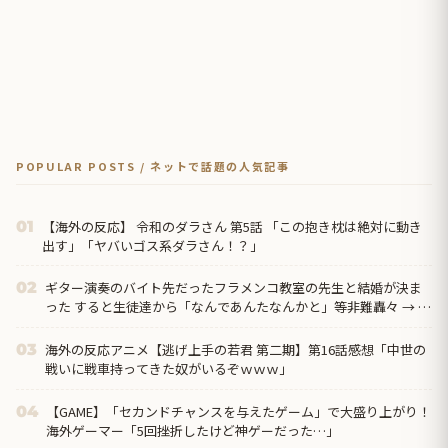
POPULAR POSTS / ネットで話題の人気記事
【海外の反応】 令和のダラさん 第5話 「この抱き枕は絶対に動き
01
出す」「ヤバいゴス系ダラさん！？」
ギター演奏のバイト先だったフラメンコ教室の先生と結婚が決ま
02
った すると生徒達から「なんであんたなんかと」等非難轟々 → ど
んどん冷めた俺は「じゃあやめます」と結婚を撤回し…
海外の反応アニメ【逃げ上手の若君 第二期】第16話感想「中世の
03
戦いに戦車持ってきた奴がいるぞｗｗｗ」
【GAME】「セカンドチャンスを与えたゲーム」で大盛り上がり！
04
海外ゲーマー「5回挫折したけど神ゲーだった…」