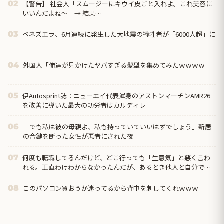
【警告】 社会人「スムージーにキウイ皮ごと入れよ。これ美容に
02
いいんだよね〜」→ 結果…
ベネズエラ、6月連続に発生した大地震の犠牲者が「6000人超」に
03
外国人「俺達が見かけたヤバすぎる髪型を集めてみたｗｗｗｗ」
04
伊Autosprint誌：ニューエイ代表渾身のアストンマーチンAMR26
05
を改善に導いた最大の功労者はカルディレ
「でも私は彼の母親よ、私も持っていていいはずでしょう」新居
06
の合鍵を断った女性が悪者にされた夜
何度も転職してるんだけど、どこ行っても「生意気」と悪く言わ
07
れる。正直わけわからなかったんだが、あるとき他人と自分では
外見に大きく差がある事に気づいて…
このパソコン買おうか迷ってるから背中を刺してくれｗｗｗ
08