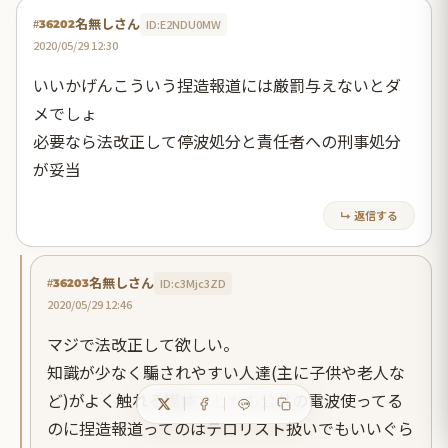
名無しさん
ID:E2NDU0MW
#36202
2020/05/29 12:30
いいかげんこういう捏造報道には厳罰与えないとダ
メでしょ
必要なら法改正して停波処分と責任者への刑事処分
が妥当
↳ 返信する
名無しさん
ID:c3Mjc3ZD
#36203
2020/05/29 12:46
マジで法改正して欲しい。
知識が少なく騙されやすい人達(主に子供や老人な
ど)がよく触れる媒体でしかも公共の電波使ってる
のに捏造報道ってのはテロリスト扱いでもいいぐら