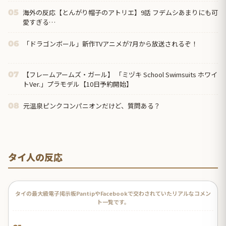
海外の反応【とんがり帽子のアトリエ】9話 フデムシあまりにも可
05
愛すぎる…
「ドラゴンボール」新作TVアニメが7月から放送されるぞ！
06
【フレームアームズ・ガール】 「ミヅキ School Swimsuits ホワイ
07
トVer.」プラモデル【10日予約開始】
元温泉ピンクコンパニオンだけど、質問ある？
08
タイ人の反応
タイの最大級電子掲示板PantipやFacebookで交わされていたリアルなコメン
ト一覧です。