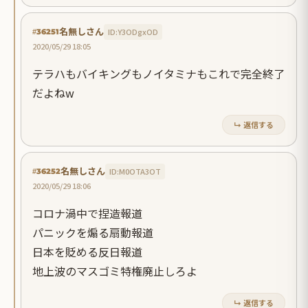
名無しさん
ID:Y3ODgxOD
#36251
2020/05/29 18:05
テラハもバイキングもノイタミナもこれで完全終了
だよねw
↳ 返信する
名無しさん
ID:M0OTA3OT
#36252
2020/05/29 18:06
コロナ渦中で捏造報道
パニックを煽る扇動報道
日本を貶める反日報道
地上波のマスゴミ特権廃止しろよ
↳ 返信する