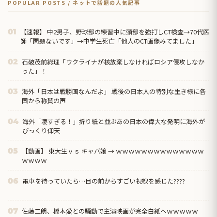
POPULAR POSTS / ネットで話題の人気記事
【速報】 中2男子、野球部の練習中に頭部を強打しCT検査→70代医
01
師「問題ないです」→中学生死亡「他人のCT画像みてました」
石破茂前総理「ウクライナが核放棄しなければロシア侵攻しなか
02
った」！
海外「日本は戦勝国なんだよ」 戦後の日本人の特別な生き様に各
03
国から称賛の声
海外「凄すぎる！」折り紙と並ぶあの日本の偉大な発明に海外が
04
びっくり仰天
【動画】 東大生ｖｓ キャバ嬢 → ｗｗｗｗｗｗｗｗｗｗｗｗｗｗ
05
ｗｗｗｗ
電車を待っていたら…目の前からすごい視線を感じた????
06
佐藤二朗、橋本愛との騒動で主演映画が完全白紙へｗｗｗｗｗ
07