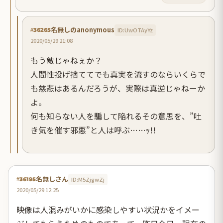
名無しのanonymous
ID:UwOTAyYz
#36265
2020/05/29 21:08
もう敵じゃねぇか？
人間性投げ捨ててでも真実を流すのならいくらで
も慈悲はあるんだろうが、実際は真逆じゃねーか
よ。
何も知らない人を騙して陥れるその意思を、”吐
き気を催す邪悪”と人は呼ぶ……ｯ!!
名無しさん
ID:M5ZjgwZj
#36195
2020/05/29 12:25
映像は人混みがいかに感染しやすい状況かをイメー