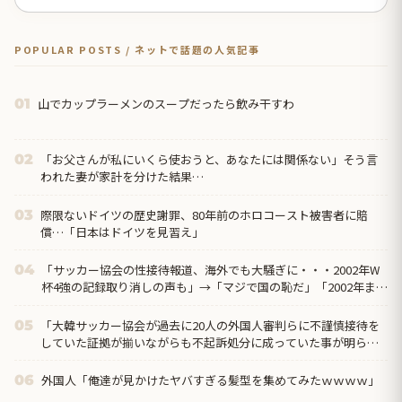
POPULAR POSTS / ネットで話題の人気記事
山でカップラーメンのスープだったら飲み干すわ
01
「お父さんが私にいくら使おうと、あなたには関係ない」そう言
02
われた妻が家計を分けた結果…
際限ないドイツの歴史謝罪、80年前のホロコースト被害者に賠
03
償…「日本はドイツを見習え」
「サッカー協会の性接待報道、海外でも大騒ぎに・・・2002年W
04
杯4強の記録取り消しの声も」→「マジで国の恥だ」「2002年まで
疑う価値があ...
「大韓サッカー協会が過去に20人の外国人審判らに不謹慎接待を
05
していた証拠が揃いながらも不起訴処分に成っていた事が明らか
に‥」
外国人「俺達が見かけたヤバすぎる髪型を集めてみたｗｗｗｗ」
06