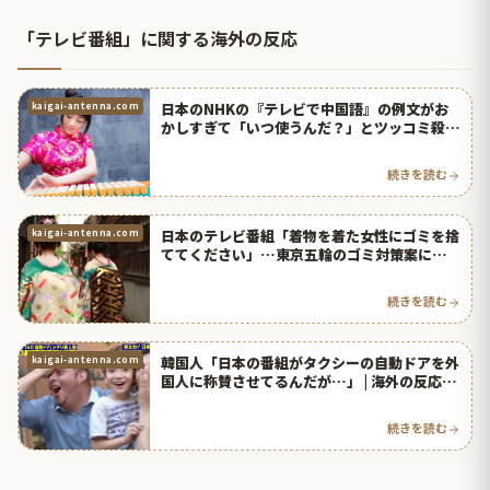
「テレビ番組」に関する海外の反応
日本のNHKの『テレビで中国語』の例文がお
kaigai-antenna.com
かしすぎて「いつ使うんだ？」とツッコミ殺
到！【台湾人の反応】 | 海外の反応アンテナ
続きを読む
日本のテレビ番組「着物を着た女性にゴミを捨
kaigai-antenna.com
ててください」…東京五輪のゴミ対策案に批判
殺到＝韓国の反応 | 海外の反応アンテナ
続きを読む
韓国人「日本の番組がタクシーの自動ドアを外
kaigai-antenna.com
国人に称賛させてるんだが…」 | 海外の反応ア
ンテナ
続きを読む