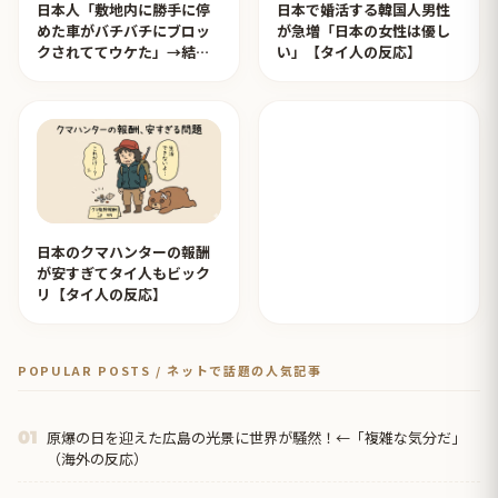
日本人「敷地内に勝手に停
日本で婚活する韓国人男性
めた車がバチバチにブロッ
が急増「日本の女性は優し
クされててウケた」→結末
い」【タイ人の反応】
がめっちゃおもろいｗｗｗ
【タイ人の反応】
日本のクマハンターの報酬
が安すぎてタイ人もビック
リ【タイ人の反応】
POPULAR POSTS / ネットで話題の人気記事
原爆の日を迎えた広島の光景に世界が騒然！←「複雑な気分だ」
01
（海外の反応）