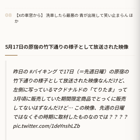
【Xの車窓から】 洗車したら最悪の 青が出現して笑い止まらん ほ
08
か
5月17日の原宿の竹下通りの様子として放送された映像
昨日の
#バイキング
で17日（＝先週日曜）の原宿の
竹下通りの様子として放送された映像なんだけど、
左側に写っているマクドナルドの「てりたま」って
3月頃に販売していた期間限定商品でとっくに販売
してないはずなんだけど… この映像、先週の日曜
ではなくその時期に取材したものなのでは？？？？
pic.twitter.com/1deYnshLZb