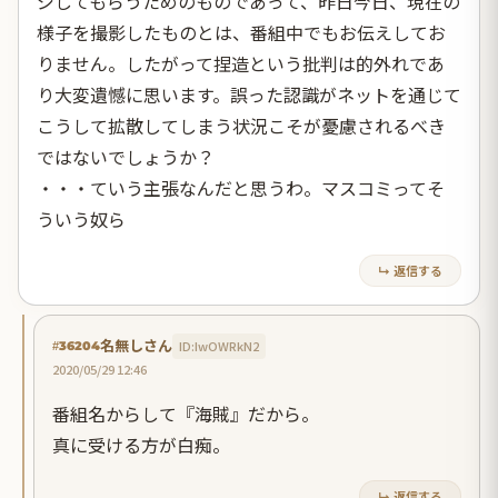
ジしてもらうためのものであって、昨日今日、現在の
様子を撮影したものとは、番組中でもお伝えしてお
りません。したがって捏造という批判は的外れであ
り大変遺憾に思います。誤った認識がネットを通じて
こうして拡散してしまう状況こそが憂慮されるべき
ではないでしょうか？
・・・ていう主張なんだと思うわ。マスコミってそ
ういう奴ら
↳ 返信する
名無しさん
ID:IwOWRkN2
#36204
2020/05/29 12:46
番組名からして『海賊』だから。
真に受ける方が白痴。
↳ 返信する