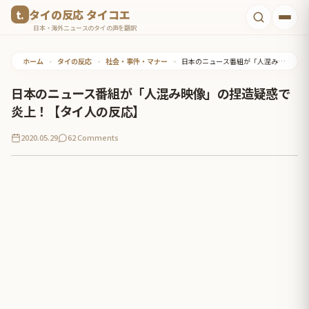
コ
タイの反応 タイコエ
ン
日本・海外ニュースのタイの声を翻訳
テ
ホーム
•
タイの反応
•
社会・事件・マナー
•
日本のニュース番組が「人混み映像」の捏造疑惑で炎上！【タイ人の反応】
ン
ツ
日本のニュース番組が「人混み映像」の捏造疑惑で
へ
炎上！【タイ人の反応】
ス
2020.05.29
62 Comments
キ
ッ
プ