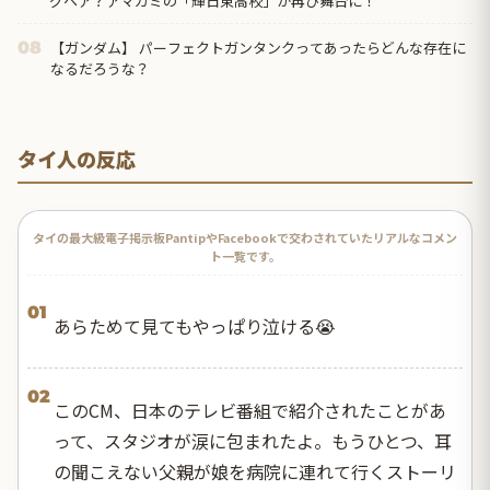
グヘア？アマガミの「輝日東高校」が再び舞台に！
【ガンダム】 パーフェクトガンタンクってあったらどんな存在に
08
なるだろうな？
タイ人の反応
タイの最大級電子掲示板PantipやFacebookで交わされていたリアルなコメン
ト一覧です。
01
あらためて見てもやっぱり泣ける😭
02
このCM、日本のテレビ番組で紹介されたことがあ
って、スタジオが涙に包まれたよ。もうひとつ、耳
の聞こえない父親が娘を病院に連れて行くストーリ