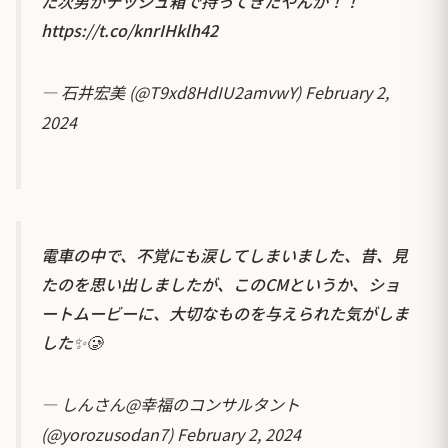
た次男がテッシュ箱で持ってきたやんか！！
https://t.co/knrIHklh42
— 石井宏美 (@T9xd8HdIU2amvwY)
February 2,
2024
電車の中で、不覚にも涙してしまいました、昔、見
たのを思い出しましたが、このCMというか、ショ
ートムービーに、大切なものを与えられた気がしま
した✨🥲
— しんさん@幸福のコンサルタント
(@yorozusodan7)
February 2, 2024