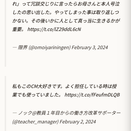
れ」って冗談交じりに言ったらお母さんと本人号泣
したの思い出した。やってしまった事は取り返しつ
かない。その後いかに人として真っ当に生きるかが
重要。
https://t.co/lZ29ddL6cN
— 限界 (@omoiyariningen)
February 3, 2024
私もこのCM大好きです。よく担任している時は授
業でも使っていました。
https://t.co/fFeufmDLQB
— ノック@教員１年目からの働き方改革サポーター
(@teacher_manager)
February 2, 2024