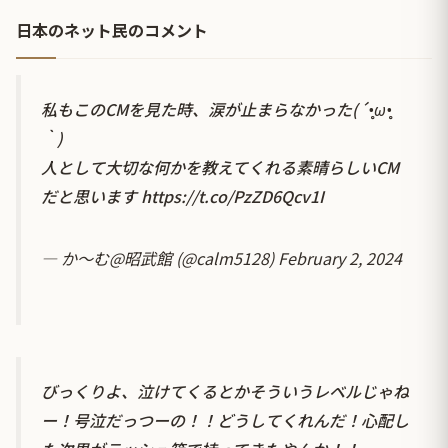
日本のネット民のコメント
私もこのCMを見た時、涙が止まらなかった(´•̥ω•̥
｀)
人として大切な何かを教えてくれる素晴らしいCM
だと思います
https://t.co/PzZD6Qcv1I
— か～む@昭武館 (@calm5128)
February 2, 2024
びっくりよ、泣けてくるとかそういうレベルじゃね
ー！号泣だっつーの！！どうしてくれんだ！心配し