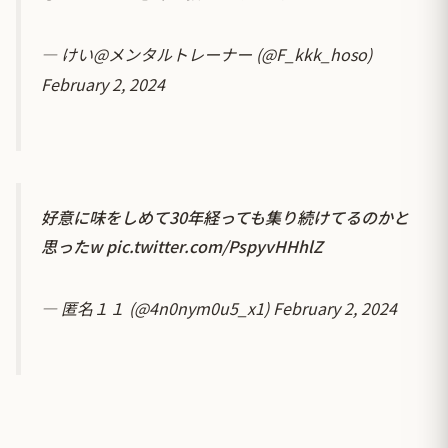
— けい@メンタルトレーナー (@F_kkk_hoso)
February 2, 2024
好意に味をしめて30年経っても集り続けてるのかと
思ったw
pic.twitter.com/PspyvHHhlZ
— 匿名１１ (@4n0nym0u5_x1)
February 2, 2024