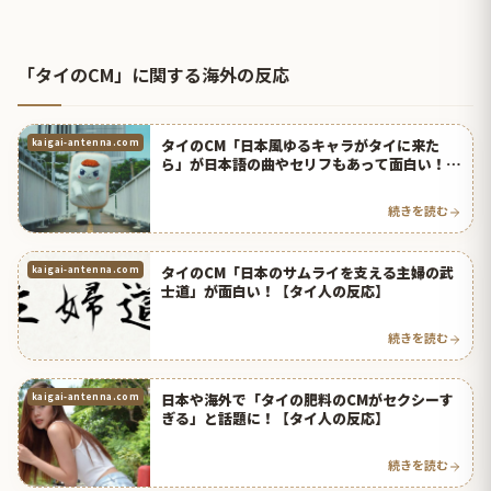
「タイのCM」に関する海外の反応
タイのCM「日本風ゆるキャラがタイに来た
kaigai-antenna.com
ら」が日本語の曲やセリフもあって面白い！
【タイ人の反応】
続きを読む
タイのCM「日本のサムライを支える主婦の武
kaigai-antenna.com
士道」が面白い！【タイ人の反応】
続きを読む
日本や海外で「タイの肥料のCMがセクシーす
kaigai-antenna.com
ぎる」と話題に！【タイ人の反応】
続きを読む