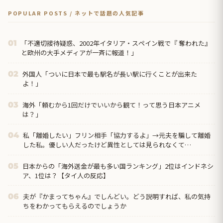
POPULAR POSTS / ネットで話題の人気記事
「不適切接待疑惑、2002年イタリア・スペイン戦で『 奪われた』
01
と欧州の大手メディアが一斉に報道！」
外国人「ついに日本で最も駅名が長い駅に行くことが出来た
02
よ！」
海外「頼むから1回だけでいいから観て！って思う日本アニメ
03
は？」
私「離婚したい」フリン相手「協力するよ」→元夫を騙して離婚
04
した私。優しい人だったけど異性としては見られなくて…
日本からの「海外送金が最も多い国ランキング」2位はインドネシ
05
ア、1位は？【タイ人の反応】
夫が『かまってちゃん』でしんどい。どう説明すれば、私の気持
06
ちをわかってもらえるのでしょうか