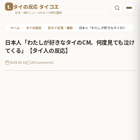
コ
タイの反応 タイコエ
ン
日本・海外ニュースのタイの声を翻訳
テ
ホーム
•
タイの反応
•
日タイ交流・美談
•
日本人「わたしが好きなタイのCM。何度見ても泣けてくる」【タイ人の反応】
ン
ツ
日本人「わたしが好きなタイのCM。何度見ても泣け
へ
てくる」【タイ人の反応】
ス
2024.05.10
20 Comments
キ
ッ
プ