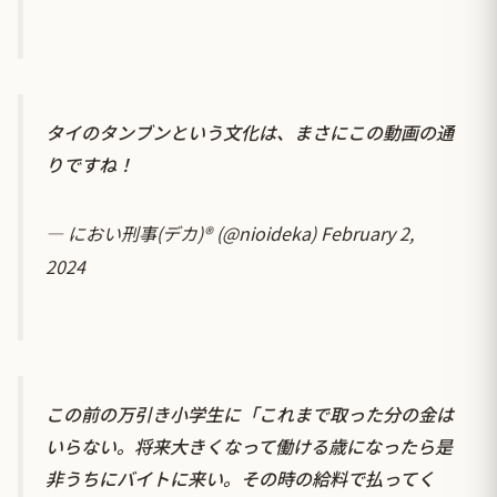
タイのタンブンという文化は、まさにこの動画の通
りですね！
— におい刑事(デカ)® (@nioideka)
February 2,
2024
この前の万引き小学生に「これまで取った分の金は
いらない。将来大きくなって働ける歳になったら是
非うちにバイトに来い。その時の給料で払ってく