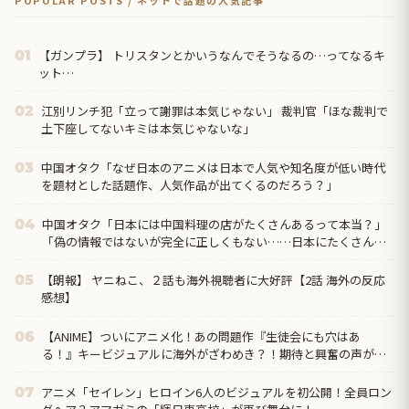
【ガンプラ】 トリスタンとかいうなんでそうなるの…ってなるキ
01
ット…
江別リンチ犯「立って謝罪は本気じゃない」 裁判官「ほな裁判で
02
土下座してないキミは本気じゃないな」
中国オタク「なぜ日本のアニメは日本で人気や知名度が低い時代
03
を題材とした話題作、人気作品が出てくるのだろう？」
中国オタク「日本には中国料理の店がたくさんあるって本当？」
04
「偽の情報ではないが完全に正しくもない……日本にたくさんあ
るのは『中華料理』だから」
【朗報】 ヤニねこ、２話も海外視聴者に大好評【2話 海外の反応
05
感想】
【ANIME】ついにアニメ化！あの問題作『生徒会にも穴はあ
06
る！』キービジュアルに海外がざわめき？！期待と興奮の声が
続々！
アニメ「セイレン」ヒロイン6人のビジュアルを初公開！全員ロン
07