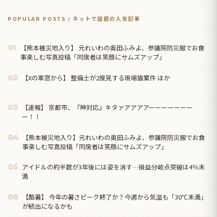
POPULAR POSTS / ネットで話題の人気記事
【熊本被災地入り】 元れいわの奥田ふみよ、参議院防災服でお食
01
事楽しむ写真投稿「同席者は笑顔にサムズアップ」
【Xの車窓から】 整備士が2度見する現場猫案件 ほか
02
【速報】 京都市、『神対応』キタァアアアアーーーーーーー
03
ー！！
【熊本被災地入り】元れいわの奥田ふみよ、参議院防災服でお食
04
事楽しむ写真投稿「同席者は笑顔にサムズアップ」
アイドルの約半数が3年後には姿を消す…損益分岐点突破は4％未
05
満
【酷暑】 今年の暑さピーク終了か？今週から気温も「30℃未満」
06
が続出になるかも