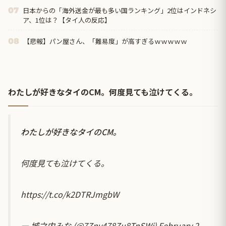
日本からの「海外送金が最も多い国ランキング」2位はインドネシ
07
ア、1位は？【タイ人の反応】
【悲報】パン屋さん、「難易度」が高すぎるｗｗｗｗｗ
08
わたしが好きなタイのCM。何度見ても泣けてくる。
わたしが好きなタイのCM。
何度見ても泣けてくる。
https://t.co/k2DTRJmgbW
— 城之内みな (@7Znv478Zu8TnSWj)
February 2,