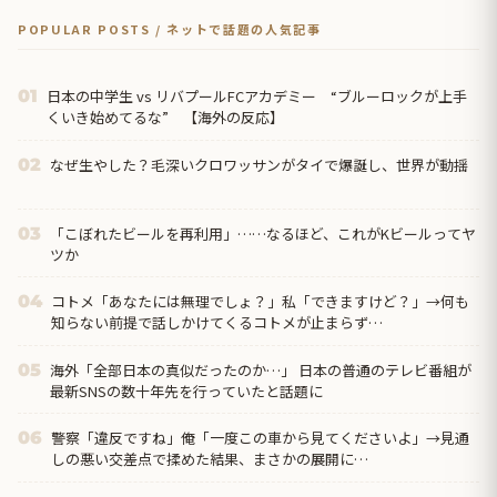
POPULAR POSTS / ネットで話題の人気記事
日本の中学生 vs リバプールFCアカデミー “ブルーロックが上手
01
くいき始めてるな” 【海外の反応】
なぜ生やした？毛深いクロワッサンがタイで爆誕し、世界が動揺
02
「こぼれたビールを再利用」……なるほど、これがKビールってヤ
03
ツか
コトメ「あなたには無理でしょ？」私「できますけど？」→何も
04
知らない前提で話しかけてくるコトメが止まらず…
海外「全部日本の真似だったのか…」 日本の普通のテレビ番組が
05
最新SNSの数十年先を行っていたと話題に
警察「違反ですね」俺「一度この車から見てくださいよ」→見通
06
しの悪い交差点で揉めた結果、まさかの展開に…