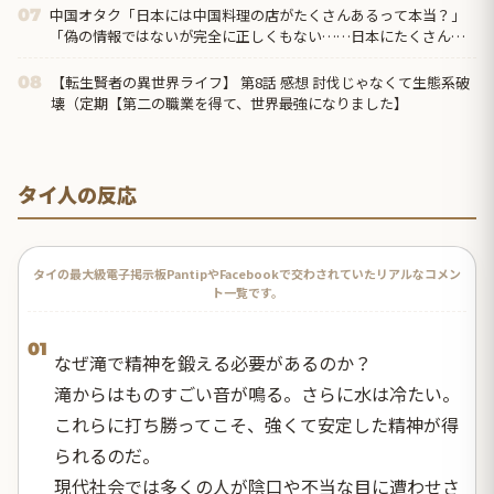
中国オタク「日本には中国料理の店がたくさんあるって本当？」
07
「偽の情報ではないが完全に正しくもない……日本にたくさんあ
るのは『中華料理』だから」
【転生賢者の異世界ライフ】 第8話 感想 討伐じゃなくて生態系破
08
壊（定期【第二の職業を得て、世界最強になりました】
タイ人の反応
タイの最大級電子掲示板PantipやFacebookで交わされていたリアルなコメン
ト一覧です。
01
なぜ滝で精神を鍛える必要があるのか？
滝からはものすごい音が鳴る。さらに水は冷たい。
これらに打ち勝ってこそ、強くて安定した精神が得
られるのだ。
現代社会では多くの人が陰口や不当な目に遭わせさ