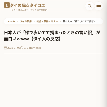
コ
タイの反応 タイコエ
ン
日本・海外ニュースのタイの声を翻訳
テ
ホーム
•
タイの反応
•
社会・事件・マナー
•
日本人が「裸で歩いてて捕まったときの言い訳」が面白いｗｗｗ【タイ人の反応】
ン
ツ
日本人が「裸で歩いてて捕まったときの言い訳」が
へ
面白いｗｗｗ【タイ人の反応】
ス
2019.07.08
17 Comments
キ
ッ
プ