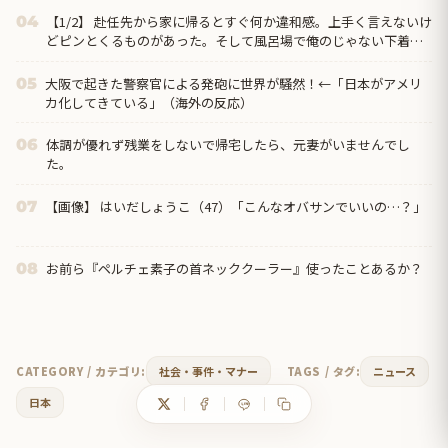
【1/2】 赴任先から家に帰るとすぐ何か違和感。上手く言えないけ
04
どピンとくるものがあった。そして風呂場で俺のじゃない下着を
干してあるのを発見！クロ確定じゃねーかｗ
大阪で起きた警察官による発砲に世界が騒然！←「日本がアメリ
05
カ化してきている」（海外の反応）
体調が優れず残業をしないで帰宅したら、元妻がいませんでし
06
た。
【画像】 はいだしょうこ（47）「こんなオバサンでいいの…？」
07
お前ら『ペルチェ素子の首ネッククーラー』使ったことあるか？
08
CATEGORY / カテゴリ:
社会・事件・マナー
TAGS / タグ:
ニュース
日本