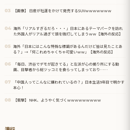
【画像】 日産が社運をかけて発売するSUVｗｗｗｗｗｗｗ
03
海外「リアルすぎるだろ・・・」日本にあるテーマパークを訪れ
04
た外国人がリアル過ぎて頭を強打してしまうｗｗ【海外の反応】
海外「日本にはこんな特殊な標識があるんだけど皆は見たことあ
05
る？」→「何これめちゃくちゃ可愛いｗｗ」【海外の反応】
「毎日、渋谷でデモが起きてる」と左派が心の拠り所にする動
06
画、目撃者から総ツッコミを食らってしまっており……
「中国人ってこんなに嫌われているの？」日本生活9年目で明かす
07
本心！
【衝撃】 NHK、ようやく気づくｗｗｗｗｗｗｗｗｗ
08
滝行