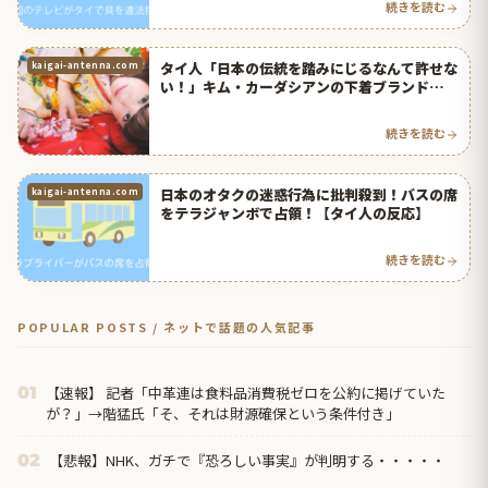
続きを読む
タイ人「日本の伝統を踏みにじるなんて許せな
kaigai-antenna.com
い！」キム・カーダシアンの下着ブランド
「KIMONO（着物）」に批判殺到！【タイ人
の反応】
続きを読む
日本のオタクの迷惑行為に批判殺到！バスの席
kaigai-antenna.com
をテラジャンボで占領！【タイ人の反応】
続きを読む
POPULAR POSTS / ネットで話題の人気記事
【速報】 記者「中革連は食料品消費税ゼロを公約に掲げていた
01
が？」→階猛氏「そ、それは財源確保という条件付き」
【悲報】NHK、ガチで『恐ろしい事実』が判明する・・・・・
02