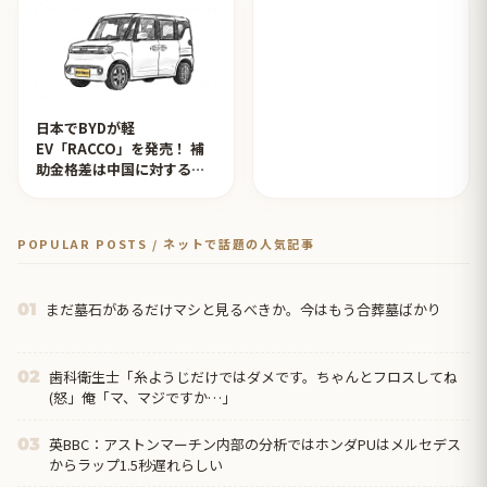
日本でBYDが軽
EV「RACCO」を発売！ 補
助金格差は中国に対するイ
ジメ？【タイ人の反応】
POPULAR POSTS / ネットで話題の人気記事
まだ墓石があるだけマシと見るべきか。今はもう合葬墓ばかり
01
歯科衛生士「糸ようじだけではダメです。ちゃんとフロスしてね
02
(怒」俺「マ、マジですか…」
英BBC：アストンマーチン内部の分析ではホンダPUはメルセデス
03
からラップ1.5秒遅れらしい