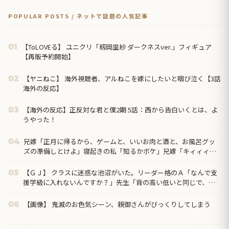
POPULAR POSTS / ネットで話題の人気記事
【ToLOVEる】 ユニクリ「籾岡里紗 ダークネスver.」フィギュア
01
【再販予約開始】
【ヤニねこ】 海外視聴者、アルねこを嫁にしたいと咽び泣く【3話
02
海外の反応】
【海外の反応】正反対な君と僕2期 5話：西から告白いくとは、よ
03
うやった！
兄嫁「正月に帰るから、ゲームと、いいお肉と酒と、お風呂グッ
04
ズの準備しとけよ」寝起きの私「知るかボケ」兄嫁「キィィィィ
ー！！！！」私「あ…」
【ＧＪ】 クラスに迷惑な池沼がいた。リーダー格のＡ「なんで支
05
援学級に入れないんですか？」先生「背の高い低いと同じで、こ
れも個性なの！差別は...
【画像】 鬼滅のお色気シーン、親御さんがびっくりしてしまう
06