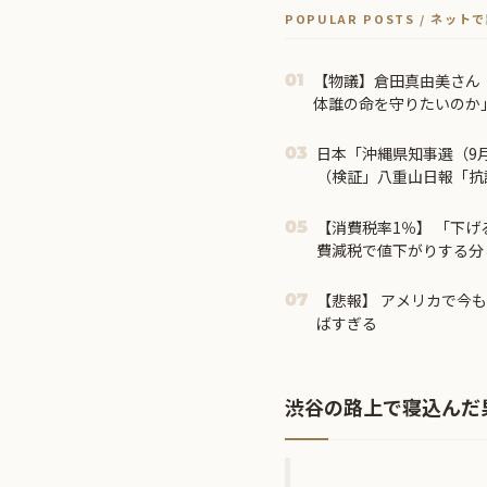
POPULAR POSTS / ネッ
【物議】倉田真由美さん
01
体誰の命を守りたいのか
日本「沖縄県知事選（9
03
（検証」八重山日報「抗
制限区域侵入」第三者委員
【消費税率1％】 「下
05
費減税で値下がりする分
店頭価格を変えない店も
【悲報】 アメリカで今
07
ばすぎる
渋谷の路上で寝込んだ