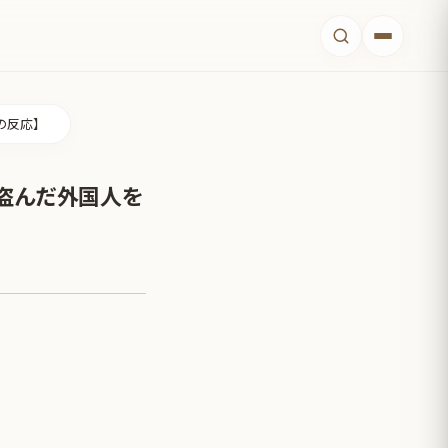
の反応】
盗んだ外国人を