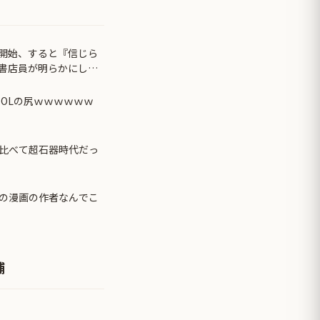
開始、すると『信じら
書店員が明らかにし
OLの尻ｗｗｗｗｗｗ
比べて超石器時代だっ
の漫画の作者なんでこ
捕