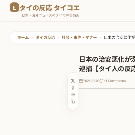
コ
タイの反応 タイコエ
ン
日本・海外ニュースのタイの声を翻訳
テ
ン
ツ
ホーム
•
タイの反応
•
社会・事件・マナー
•
日本の治安悪化が
へ
ス
日本の治安悪化が
キ
逮捕【タイ人の反
ッ
プ
2026.02.09
41 Comments