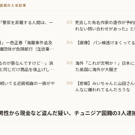
トで話題の人気記事
「警官を非難する人間は、一
死去した有名作家の遺作が予約
02
」
れない問い合わせがあった』と
て……
月」一色正春「海難事件追及
【画像】 パン線透けまくってる
04
議団体が危険航行（生徒乗せ
会「抗議団体の構成組織は...
げるのが筋なんですけど…」消
海外「これが文明か！」日本に
06
と同じだけ商品を値上げして
た英国に海外が大騒ぎ
も続いてる近親相姦の一族がや
【悲報】みいちゃんと山田さん
08
んなに嫌われてるんだろうな
男性から現金など盗んだ疑い、チュニジア国籍の3人逮