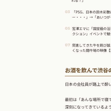
れる？」
「PSG、日本の鈴木彩艶
03
ー・・・」→「あいつが
ル）」「レギュラーとし
それでもやっぱり羨まし
宮澤エマに「国宝級の浴
05
クション」イベントで魅
突進してきた牛を跳び越
07
くなった闘牛場の映像【
お酒を飲んで渋谷
日本の会社員が路上で酔
最初は「あんな場所で寝
深刻になってきているよ