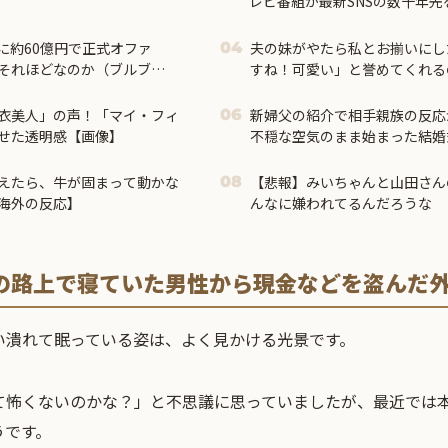
レビ番組が最新SNSの数十年
に約60億円で正式オファ
夫の妹がやたら私とお揃いにし
04
それほどなのか（ブルブ
すね！可愛い」と誉めてくれる
て出れるとは思わないけど、
に会うと必ず・・・
いね」
衣美人」の声！「マイ・フィ
新婦父の紹介で相手親族の反応
06
せた透明感【画像】
不穏な空気のまま始まった結婚
明らかに…
えたら、牛が固まって動かな
【悲報】みいちゃんと山田さん
08
海外の反応】
んなに嫌われてるんだろうな
の路上で寝ていた男性から現金などを盗んだ
い潰れて眠っている姿は、よく見かける光景です。
て怖くないのかな？」と不思議に思っていましたが、最近では
うです。