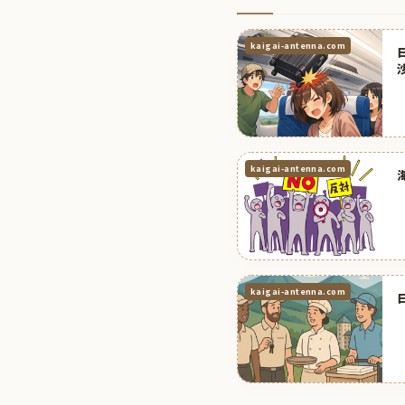
kaigai-antenna.com
kaigai-antenna.com
kaigai-antenna.com