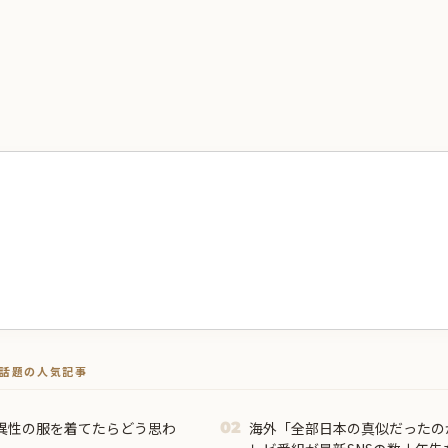
トで話題の人気記事
異性の服を着てたらどう思わ
海外「全部日本の真似だったの
02