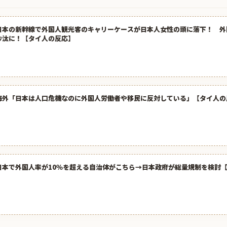
日本の新幹線で外国人観光客のキャリーケースが日本人女性の頭に落下！ 外
沙汰に！【タイ人の反応】
海外「日本は人口危機なのに外国人労働者や移民に反対している」【タイ人の
日本で外国人率が10％を超える自治体がこちら→日本政府が総量規制を検討