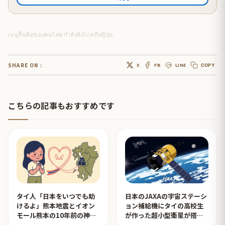
เมนูสิ้นคิดของคนไทย กำลังดังไกลถึงญี่ปุ่น
SHARE ON :
X
FB
LINE
COPY
こちらの記事もおすすめです
タイ人「日本をいつでも助
日本のJAXAの宇宙ステーシ
けるよ」熊本地震とイオン
ョン補給機にタイの高校生
モール熊本の10年前の神対
が作った超小型衛星が搭載
応を見たタイ人の反応
されタイ人が感動！【タイ