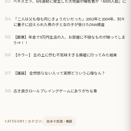
ベネズエラ、6月連続に発生した大地震の犠牲者が「6000人超」に
03
「二人は父も母も同じきょうだいだった」2002年と2004年、別々
04
に養子に迎えられた男の子と女の子が受けたDNA検査
【画像】年金で9万円生活の人、お部屋に不穏なものが映ってしま
05
う⇒！！
【ホラー】 丘の上に佇む不気味すぎる廃墟に行ってみた結果
06
【議論】 全然怒らない人って実際どういう心理なん？
07
古き良きロールプレイングゲームにありがちな事
08
CATEGORY / カテゴリ:
日タイ交流・美談