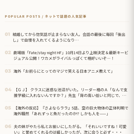
POPULAR POSTS / ネットで話題の人気記事
結婚してから惚気話が止まらない友人。会話の最後に毎回「後出
01
し」で自慢を入れてくるようになり…
劇場版「Fate/stay night HF」10月14日より上映決定＆最新キービ
02
ジュアル公開！ワカメがライバルっぽくて格好いいぞ―！
海外「お前らにとってのマジで笑える日本アニメ教えて」
03
【ＧＪ】 クラスに迷惑な池沼がいた。リーダー格のＡ「なんで支
04
援学級に入れないんですか？」先生「背の高い低いと同じで、こ
れも個性なの！差別は...
【海外の反応】『さよならララ』5話、空の巨大物体の正体判明で
05
海外騒然 「あれずっと魚だったのか!? しかも人を——」
夫の妹がやたら私とお揃いにしたがる。「それいいですね！可愛
06
い」と誉めてくれるのは嬉しかったが、次に会うと必ず・・・