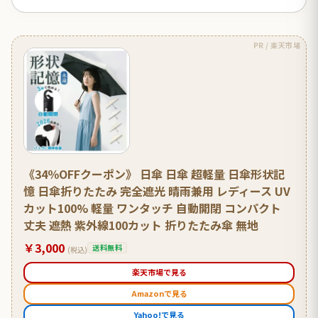
PR / 楽天市場
《34％OFFクーポン》 日傘 日傘 超軽量 日傘形状記
憶 日傘折りたたみ 完全遮光 晴雨兼用 レディース UV
カット100% 軽量 ワンタッチ 自動開閉 コンパクト
丈夫 遮熱 紫外線100カット 折りたたみ傘 無地
￥3,000
送料無料
(税込)
楽天市場で見る
Amazonで見る
Yahoo!で見る