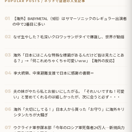
POPULAR POSTS / ネットで話題の人気記事
【海外】BABYMETAL（9回）はサマーソニックのレギュラー出演者
01
の中で2番目に多い
なぜ生やした？毛深いクロワッサンがタイで爆誕し、世界が動揺
02
海外「日本にはこんな特殊な標識があるんだけど皆は見たことあ
03
る？」→「何これめちゃくちゃ可愛いｗｗ」【海外の反応】
李大統領、中東避難支援で日本に感謝の書簡＝
04
夫の妹がやたら私とお揃いにしたがる。「それいいですね！可愛
05
い」と誉めてくれるのは嬉しかったが、次に会うと必ず・・・
海外「大切にしてる！」日本人から貰った「お守り」に海外キリ
06
シタンたちが大騒ぎ
ウクライナ軍参謀本部「今年のロシア軍死傷者24万人…新規兵力
07