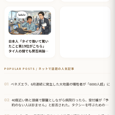
人の反応】
日本人「タイで働いて驚い
たこと第19位がこちら」
タイ人の間でも賛否両論
【タイ人の反応】
POPULAR POSTS / ネットで話題の人気記事
ベネズエラ、6月連続に発生した大地震の犠牲者が「6000人超」に
01
40度近い熱と頭痛で朦朧としながら病院行ったら、受付嬢が「予
02
約のない人は診ません」と拒否された。タクシーを呼ぶための電
話も貸してくれず...