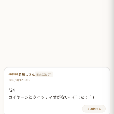
名無しさん
ID:k0Zjg0Yj
#88165
2023/08/12 19:16
*24
ガイヤーンとクイッティオがない…(´；ω；｀)
↳ 返信する