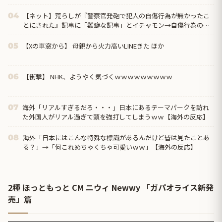
【ネット】荒らしが『警察官発砲で犯人の自傷行為が無かったこ
04
とにされた』記事に「難癖な記事」とイチャモン→自傷行為の動
画が拡散してマスゴミの偏向報...
【Xの車窓から】 母親から火力高いLINEきた ほか
05
【衝撃】 NHK、ようやく気づくｗｗｗｗｗｗｗｗｗ
06
海外「リアルすぎるだろ・・・」日本にあるテーマパークを訪れ
07
た外国人がリアル過ぎて頭を強打してしまうｗｗ【海外の反応】
海外「日本にはこんな特殊な標識があるんだけど皆は見たことあ
08
る？」→「何これめちゃくちゃ可愛いｗｗ」【海外の反応】
2種 ほっともっと CM ニウィ Newwy 「ガパオライス新発
売」篇