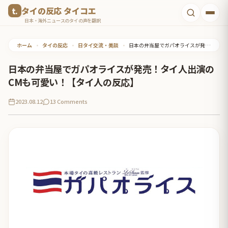
コ
タイの反応 タイコエ
ン
日本・海外ニュースのタイの声を翻訳
テ
ホーム
•
タイの反応
•
日タイ交流・美談
•
日本の弁当屋でガパオライスが発売！タイ人出演のCMも可愛い！【タイ人の反応】
ン
ツ
日本の弁当屋でガパオライスが発売！タイ人出演の
へ
CMも可愛い！【タイ人の反応】
ス
2023.08.12
13 Comments
キ
ッ
プ