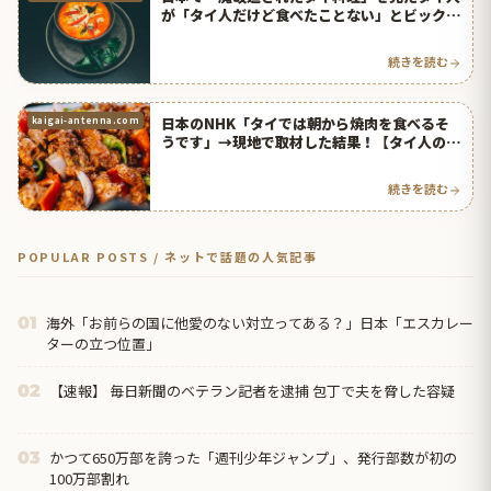
が「タイ人だけど食べたことない」とビック
リ！【タイ人の反応】
続きを読む
日本のNHK「タイでは朝から焼肉を食べるそ
kaigai-antenna.com
うです」→現地で取材した結果！【タイ人の反
応】
続きを読む
POPULAR POSTS / ネットで話題の人気記事
海外「お前らの国に他愛のない対立ってある？」日本「エスカレー
01
ターの立つ位置」
【速報】 毎日新聞のベテラン記者を逮捕 包丁で夫を脅した容疑
02
かつて650万部を誇った「週刊少年ジャンプ」、発行部数が初の
03
100万部割れ